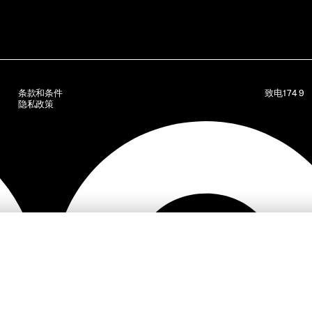
条款和条件
致电
1749
隐私政策
关于 SC
项目
服务
投资者关系
新闻与文章
可持续发展
联系 SC