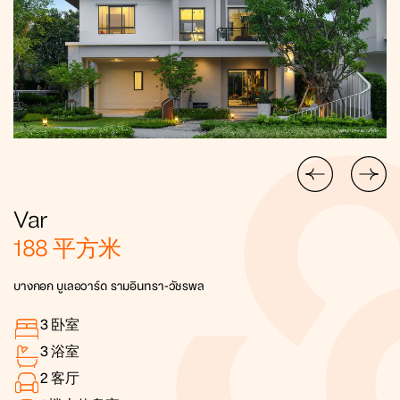
Var
188
平方米
บางกอก บูเลอวาร์ด รามอินทรา-วัชรพล
3
卧室
3
浴室
2
客厅