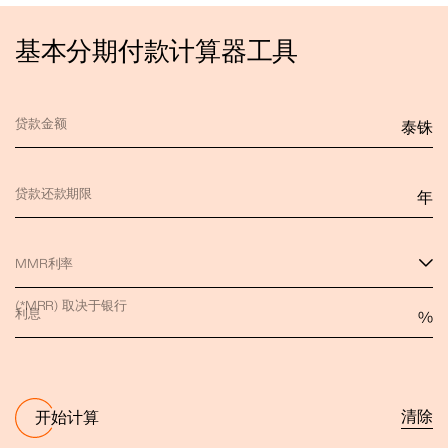
基本分期付款计算器工具
贷款金额
泰铢
贷款还款期限
年
MMR利率
(*MRR) 取决于银行
利息
%
清除
开始计算