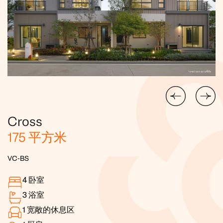
Cross
175
平方米
VC-BS
4
卧室
3
浴室
1
宽敞的休息区