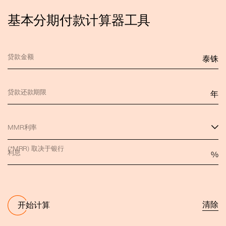
基本分期付款计算器工具
贷款金额
泰铢
贷款还款期限
年
MMR利率
(*MRR) 取决于银行
利息
%
清除
开始计算