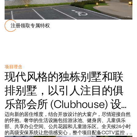
注册领取专属特权
项目理念
现代风格的独栋别墅和联
排别墅，以引人注目的俱
乐部会所 (Clubhouse) 设计
为特色，灵感源自自然几
迈向新的居住维度，结合开放设计的大窗户，尽情迎接自然
的怀抱。奢华的生活设施包括游泳池、健身房、儿童俱乐
部、共享办公空间、公共花园和儿童游乐区。全天候24小时
何形状 (Natural Geometric
的高级安保系统让您倍感安心，整个项目配备CCTV监控，