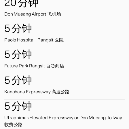
20
分钟
Don Mueang Airport 飞机场
5
分钟
Paolo Hospital - Rangsit 医院
5
分钟
Future Park Rangsit 百货商店
5
分钟
Kanchana Expressway 高速公路
5
分钟
Utraphimuk Elevated Expressway or Don Mueang Tollway
收费公路