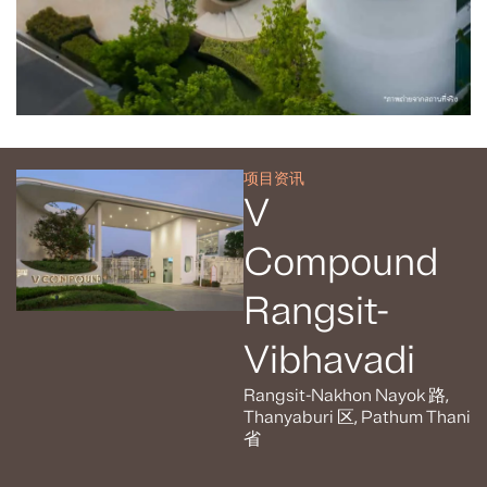
项目资讯
V
Compound
Rangsit-
Vibhavadi
Rangsit-Nakhon Nayok 路,
Thanyaburi 区, Pathum Thani
省