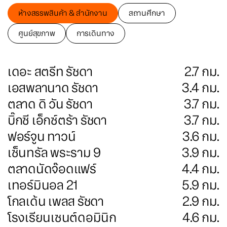
ห้างสรรพสินค้า & สำนักงาน
สถานศึกษา
ศูนย์สุขภาพ
การเดินทาง
เดอะ สตรีท รัชดา
2.7
กม.
เอสพลานาด รัชดา
3.4
กม.
ตลาด ดิ วัน รัชดา
3.7
กม.
บิ๊กซี เอ็กซ์ตร้า รัชดา
3.7
กม.
ฟอร์จูน ทาวน์
3.6
กม.
เซ็นทรัล พระราม 9
3.9
กม.
ตลาดนัดจ๊อดแฟร์
4.4
กม.
เทอร์มินอล 21
5.9
กม.
โกลเด้น เพลส รัชดา
2.9
กม.
โรงเรียนเซนต์ดอมินิก
4.6
กม.