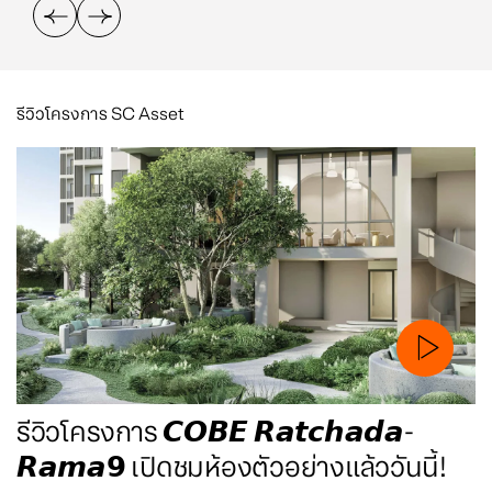
รีวิวโครงการ SC Asset
รีวิวโครงการ 𝘾𝙊𝘽𝙀 𝙍𝙖𝙩𝙘𝙝𝙖𝙙𝙖-
𝙍𝙖𝙢𝙖𝟵 เปิดชมห้องตัวอย่างแล้ววันนี้!