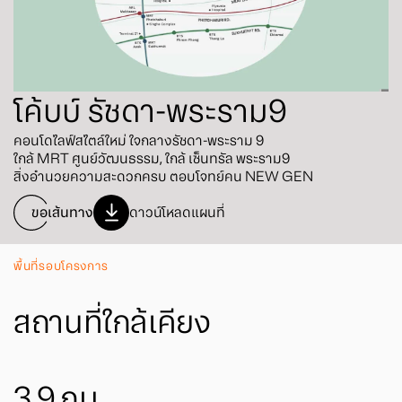
โค้บบ์ รัชดา-พระราม9
คอนโดไลฟ์สไตล์ใหม่ ใจกลางรัชดา-พระราม 9
ใกล้ MRT ศูนย์วัฒนธรรม, ใกล้ เซ็นทรัล พระราม9
สิ่งอำนวยความสะดวกครบ ตอบโจทย์คน NEW GEN
ขอเส้นทาง
ดาวน์โหลดแผนที่
พื้นที่รอบโครงการ
สถานที่ใกล้เคียง
3.9
กม.