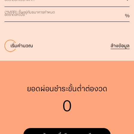
(*MRR) ขึ้นอยู่กับธนาคารกำหนด
อัตราดอกเบี้ย
%
ล้างข้อมูล
เริ่มคำนวณ
ยอดผ่อนชำระขั้นต่ำต่องวด
0