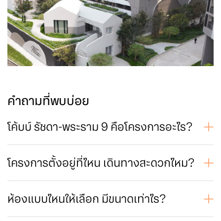
คำถามที่พบบ่อย
โค้บบ์ รัชดา-พระราม 9 คือโครงการอะไร?
COBE Ratchada-Rama 9 เป็นคอนโดมิเนียม High-Rise จาก
SC ASSET ตั้งอยู่บนถนนเทียมร่วมมิตร เขตห้วยขวาง — ออกแบบ
ภายใต้คอนเซ็ปต์ “CO-BEING Community” เหมาะสำหรับคนเมือง
โครงการตั้งอยู่ที่ไหน เดินทางสะดวกไหม?
รุ่นใหม่ที่มองหาที่พักทันสมัย ใกล้ทุกสิ่งอำนวยความสะดวก และ
ตั้งอยู่บนถนนเทียมร่วมมิตร เขตห้วยขวาง กรุงเทพมหานคร — ใกล้
พร้อมสำหรับไลฟ์สไตล์คนทำงานเมือง
สถานีรถไฟฟ้า MRT สายสีน้ำเงิน (สถานีศูนย์วัฒนธรรม) และเข้า
ถึงถนนสายหลักได้หลายเส้น เหมาะทั้งคนที่เดินทางเข้าเมืองและคน
ห้องแบบไหนให้เลือก มีขนาดเท่าไร?
ที่ทำงานย่านรัชดา–พระราม 9
มีหลายแบบให้เลือก ตั้งแต่