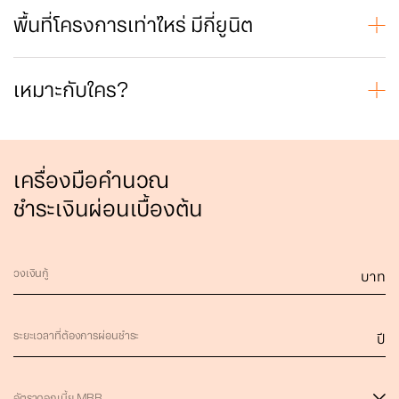
Studio (≈ 23–28 ตร.ม.)
1-Bedroom (≈ 30–34 ตร.ม.)
พื้นที่โครงการเท่าไหร่ มีกี่ยูนิต
1-Bedroom Plus (≈ 35–40 ตร.ม.)
โครงการมีทั้งหมด 9 อาคาร รวมประมาณ 1,612 ยูนิต บนพื้นที่กว่า
2-Bedroom (≈ 50–72 ตร.ม.)
12 ไร่ รูปแบบถือครองเป็นแบบ “ขายขาด (Freehold)” เหมาะทั้ง
สำหรับผู้พักอาศัย และนักลงทุนที่ต้องการถือครองระยะยาว
เหมาะกับใคร?
โครงการเหมาะกับทั้ง:
คนโสด / คู่รัก / คนทำงานเมือง ที่ต้องการคอนโดพร้อมอยู่ ใกล้
รถไฟฟ้า และสิ่งอำนวยความสะดวกครบ
นักลงทุนหรือนักปล่อยเช่า เพราะทำเลรัชดา–พระราม 9 มี
เครื่องมือคำนวณ
ดีมานด์สูง และโครงการรองรับหลายขนาดห้อง ตอบโจทย์ผู้เช่า
หลากหลายกลุ่ม
ชำระเงินผ่อนเบื้องต้น
วงเงินกู้
บาท
ระยะเวลาที่ต้องการผ่อนชำระ
ปี
อัตราดอกเบี้ย MRR