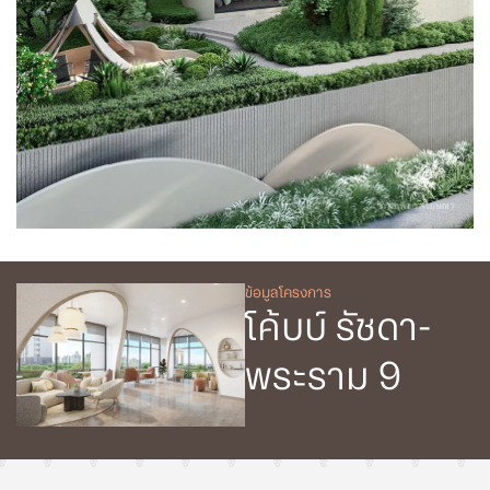
ข้อมูลโครงการ
โค้บบ์ รัชดา-
พระราม 9