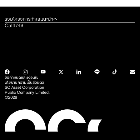
รวมโครงการทำเลแนะนำ
Call
1749
ข้อกำหนดและเงื่อนไข
นโยบายความเป็นส่วนตัว
SC Asset Corporation
Public Company Limited.
©2026