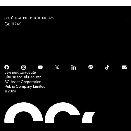
รวมโครงการทำเลแนะนำ
Call
1749
ข้อกำหนดและเงื่อนไข
นโยบายความเป็นส่วนตัว
SC Asset Corporation
Public Company Limited.
©2026