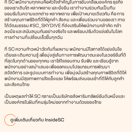
ที่ SC พนักงานทุกคนคือหัวใจสำคัญในการขับเคลื่อนองค์กร ธุรกิจ
ของเราเติบโต หลากหลาย และยั่งยืน เราทำงานร่วมกันเป็นทีม
ยอมรับในความแตกต่าง หลากหลาย เพื่อเป้าหมายเดียวกัน คือ การ
สร้างคุณภาพชีวิตที่ดีให้ลูกค้า สังคม และเพื่อนร่วมงานของเรา ภาย
ใต้วัฒนธรรม #SC_SKYDIVE ที่ส่งเสริมให้พนักงานกล้าคิด กล้า
ลงมือ และสนับสนุนกันอย่างจริงใจ และพร้อมปรับตัวแข่งขันในโลก
การทำงานที่เปลี่ยนเร็วขึ้นทุกวัน
ที่ SC ความก้าวหน้าวัดกันที่ผลงาน พนักงานมีโอกาสได้แข่งขันไอ
เดียและเติมความรู้ เพื่อมุ่งสู่เส้นทางการพัฒนาตนเองในเวอร์ชั่นที่ดี
ที่สุดในทุกด้านของทุกคน เราใส่ใจสอบถาม รับฟัง และเรียนรู้จาก
พนักงานอย่างสม่ำเสมอ เพื่อออกแบบโปรแกรมการพัฒนา
สวัสดิการ และรูปแบบการทำงาน เพื่อมุ่งมั่นสร้างคุณภาพชีวิตที่ดีให้
พนักงานมีสุขภาพกายใจแข็งแรง ให้พร้อมส่งมอบเช้าที่ดีให้กับลูกค้า
และสังคมไทย
เป็นเหตุผลทำให้ SC กลายเป็นบริษัทอสังหาริมทรัพย์อันดับหนึ่งและ
เป็นองค์กรในฝันที่คนรุ่นใหม่อยากทำงานด้วยของไทย
ดูเพิ่มเติมเกี่ยวกับ InsideSC