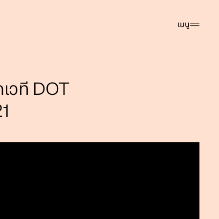
เมนู
กเวที DOT
21