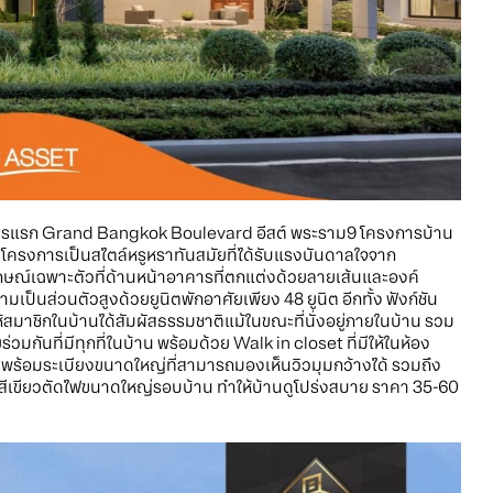
ครงการแรก Grand Bangkok Boulevard อีสต์ พระราม9 โครงการบ้าน
นโครงการเป็นสไตล์หรูหราทันสมัยที่ได้รับแรงบันดาลใจจาก
ณ์เฉพาะตัวที่ด้านหน้าอาคารที่ตกแต่งด้วยลายเส้นและองค์
ป็นส่วนตัวสูงด้วยยูนิตพักอาศัยเพียง 48 ยูนิต อีกทั้ง ฟังก์ชัน
้สมาชิกในบ้านได้สัมผัสธรรมชาติแม้ในขณะที่นั่งอยู่ภายในบ้าน รวม
ร่วมกันที่มีทุกที่ในบ้าน พร้อมด้วย Walk in closet ที่มีให้ในห้อง
้อมระเบียงขนาดใหญ่ที่สามารถมองเห็นวิวมุมกว้างได้ รวมถึง
เขียวตัดไฟขนาดใหญ่รอบบ้าน ทำให้บ้านดูโปร่งสบาย ราคา 35-60