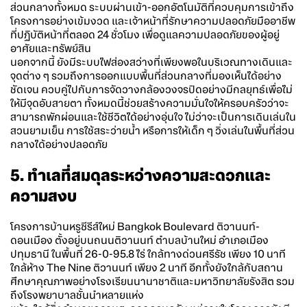
ส่วนกลางทั้งหมด ระบบผ่านเข้า-ออกอัตโนมัติที่ควบคุมการเข้าถึง
โครงการอย่างเข้มงวด และเจ้าหน้าที่รักษาความปลอดภัยมืออาชีพ
ที่ปฏิบัติหน้าที่ตลอด 24 ชั่วโมง เพื่อดูแลความปลอดภัยของผู้อยู่
อาศัยและทรัพย์สิน
นอกจากนี้ ยังมีระบบไฟส่องสว่างที่เพียงพอในบริเวณทางเดินและ
จุดต่าง ๆ รวมถึงการออกแบบพื้นที่ส่วนกลางที่มองเห็นได้อย่าง
ชัดเจน ควบคู่ไปกับการจัดวางกล้องวงจรปิดอย่างมีกลยุทธ์เพื่อไม่
ให้มีจุดอับสายตา ทั้งหมดนี้ช่วยสร้างความมั่นใจให้ครอบครัวว่าจะ
สามารถพักผ่อนและใช้ชีวิตได้อย่างอุ่นใจ ไม่ว่าจะเป็นการเดินเล่นใน
สวนยามเย็น การใช้สระว่ายน้ำ หรือการให้เด็ก ๆ วิ่งเล่นในพื้นที่ส่วน
กลางได้อย่างปลอดภัย
5. ทำเลที่สมดุลระหว่างความสะดวกและ
ความสงบ
โครงการ
บ้านหรูซีรีส์ใหม่ Bangkok Boulevard
ติวานนท์-
ดอนเมือง ตั้งอยู่บนถนนติวานนท์ ตำบลบ้านใหม่ อำเภอเมือง
ปทุมธานี ในพื้นที่ 26-0-95.8 ไร่ ใกล้ทางด่วนศรีรัช เพียง 10 นาที
ใกล้ห้าง The Nine ติวานนท์ เพียง 2 นาที อีกทั้งยังใกล้กับสถาน
ศึกษาคุณภาพอย่างโรงเรียนนานาชาติและมหาวิทยาลัยรังสิต รวม
ถึงโรงพยาบาลชั้นนำหลายแห่ง