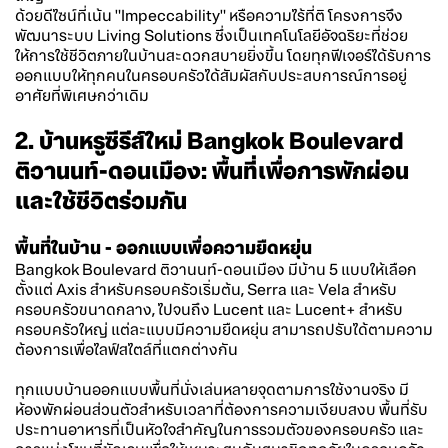
ด้วยดีไซน์ที่เน้น "Impeccability" หรือความไร้ที่ติ โครงการจึง
พัฒนาระบบ Living Solutions ซึ่งเป็นเทคโนโลยีอัจฉริยะที่ช่วย
ให้การใช้ชีวิตภายในบ้านสะดวกสบายยิ่งขึ้น โดยทุกฟีเจอร์ได้รับการ
ออกแบบให้ทุกคนในครอบครัวได้สัมผัสกับประสบการณ์การอยู่
อาศัยที่พิเศษกว่าเดิม
2.
บ้านหรูซีรีส์ใหม่
Bangkok Boulevard
ติวานนท์-ดอนเมือง: พื้นที่เพื่อการพักผ่อน
และใช้ชีวิตร่วมกัน
พื้นที่ในบ้าน - ออกแบบเพื่อความยืดหยุ่น
Bangkok Boulevard
ติวานนท์-ดอนเมือง มีบ้าน 5 แบบให้เลือก
ตั้งแต่ Axis สำหรับครอบครัวเริ่มต้น, Serra และ Vela สำหรับ
ครอบครัวขนาดกลาง, ไปจนถึง Lucent และ Lucent+ สำหรับ
ครอบครัวใหญ่ แต่ละแบบมีความยืดหยุ่น สามารถปรับได้ตามความ
ต้องการเพื่อไลฟ์สไตล์ที่แตกต่างกัน
ทุกแบบบ้านออกแบบพื้นที่นั่งเล่นหลายจุดตามการใช้งานจริง มี
ห้องพักผ่อนส่วนตัวสำหรับเวลาที่ต้องการความเงียบสงบ พื้นที่รับ
ประทานอาหารที่เป็นหัวใจสำคัญในการรวมตัวของครอบครัว และ