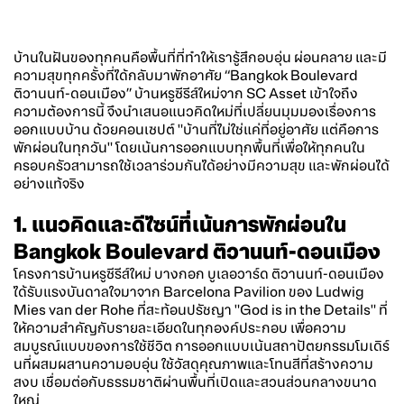
บ้านในฝันของทุกคนคือพื้นที่ที่ทำให้เรารู้สึกอบอุ่น ผ่อนคลาย และมี
ความสุขทุกครั้งที่ได้กลับมาพักอาศัย “
Bangkok Boulevard
ติวานนท์-ดอนเมือง”
บ้านหรูซีรีส์ใหม่
จาก SC Asset เข้าใจถึง
ความต้องการนี้ จึงนำเสนอแนวคิดใหม่ที่เปลี่ยนมุมมองเรื่องการ
ออกแบบบ้าน ด้วยคอนเซปต์ "บ้านที่ไม่ใช่แค่ที่อยู่อาศัย แต่คือการ
พักผ่อนในทุกวัน" โดยเน้นการออกแบบทุกพื้นที่เพื่อให้ทุกคนใน
ครอบครัวสามารถใช้เวลาร่วมกันได้อย่างมีความสุข และพักผ่อนได้
อย่างแท้จริง
1. แนวคิดและดีไซน์ที่เน้นการพักผ่อนใน
Bangkok Boulevard
ติวานนท์-ดอนเมือง
โครงการ
บ้านหรูซีรีส์ใหม่
บางกอก บูเลอวาร์ด
ติวานนท์-ดอนเมือง
ได้รับแรงบันดาลใจมาจาก Barcelona Pavilion ของ Ludwig
Mies van der Rohe ที่สะท้อนปรัชญา "God is in the Details" ที่
ให้ความสำคัญกับรายละเอียดในทุกองค์ประกอบ เพื่อความ
สมบูรณ์แบบของการใช้ชีวิต การออกแบบเน้นสถาปัตยกรรมโมเดิร์
นที่ผสมผสานความอบอุ่น ใช้วัสดุคุณภาพและโทนสีที่สร้างความ
สงบ เชื่อมต่อกับธรรมชาติผ่านพื้นที่เปิดและสวนส่วนกลางขนาด
ใหญ่