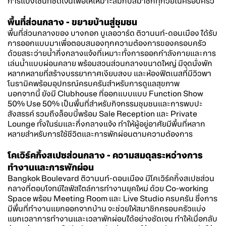
การแบ่งโซนที่ชัดเจนเพื่อให้เหมาะสมกับสมาชิกทุกวัยในครอบครัว
พื้นที่ส่วนกลาง - ขยายบ้านสู่ชุมชน
พื้นที่ส่วนกลางของ
บางกอก บูเลอวาร์ด
ติวานนท์-ดอนเมือง ได้รับ
การออกแบบมาเพื่อตอบสนองทุกความต้องการของครอบครัว
ด้วยสระว่ายน้ำกึ่งกลางแจ้งที่เหมาะทั้งการออกกำลังกายและการ
เล่นน้ำแบบผ่อนคลาย พร้อมสวนส่วนกลางขนาดใหญ่ มีจุดนั่งพัก
หลากหลายที่สร้างบรรยากาศเงียบสงบ และห้องฟิตเนสที่มีวิวพา
โนรามิคพร้อมอุปกรณ์ครบครันสำหรับการดูแลสุขภาพ
นอกจากนี้ ยังมี Clubhouse ที่ออกแบบแบบ Function Show
50% Use 50% เป็นพื้นที่สำหรับกิจกรรมชุมชนและการพบปะ
สังสรรค์ รวมถึงล็อบบี้พร้อม Sale Reception และ Private
Lounge ทั้งในร่มและกึ่งกลางแจ้ง ทำให้ผู้อยู่อาศัยมีพื้นที่หลาก
หลายสำหรับการใช้ชีวิตและการพักผ่อนตามความต้องการ
โคเวิร์คกิ้งสเปซส่วนกลาง - ความสมดุลระหว่างการ
ทำงานและการพักผ่อน
Bangkok Boulevard
ติวานนท์-ดอนเมือง มีโคเวิร์คกิ้งสเปซส่วน
กลางที่ตอบโจทย์ไลฟ์สไตล์การทำงานยุคใหม่ ด้วย Co-working
Space พร้อม Meeting Room และ Live Studio ครบครัน ซึ่งการ
มีพื้นที่ทำงานแยกออกจากบ้าน จะช่วยให้สมาชิกครอบครัวแบ่ง
แยกเวลาการทำงานและเวลาพักผ่อนได้อย่างชัดเจน ทำให้เมื่อกลับ