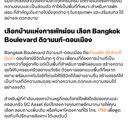
แม้จะใกล้สิ่งอำนวยความสะดวกครบครัน แต่ภายในโครงการยังมี
ความสงบและเป็นส่วนตัว ทำให้เป็นพื้นที่ที่เหมาะสำหรับการพัก
ผ่อน ที่สำคัญเดินทางไปยังจุดต่าง ๆ ในกรุงเทพฯ และปริมณฑล ได้
อย่างสะดวกสบาย
เลือกบ้านแห่งการพักผ่อน เลือก
Bangkok
Boulevard
ติวานนท์-ดอนเมือง
Bangkok Boulevard
ติวานนท์-ดอนเมือง คือ
บ้าน
หลัก
10 ล้าน
ที่
คุ้มค่า
ตอบโจทย์ชีวิตในทุก ๆ ด้าน เพื่อคนที่ต้องการบ้านที่เป็น
มากกว่าที่อยู่อาศัย แต่เป็นพื้นที่สำหรับการพักผ่อนและสร้างความ
สุขให้กับครอบครัวอย่างแท้จริง ด้วยการออกแบบพื้นที่ที่หลาก
หลาย พร้อมเทคโนโลยีที่ช่วยให้ใช้ชีวิตได้อย่างราบรื่น สร้างสรรค์ให้
เป็นทำเลที่มีความสมดุลระหว่างความสะดวกและความสงบได้
อย่างลงตัว
สำหรับผู้ที่กำลังมองหาบ้านหรูที่ตอบโจทย์ไลฟ์สไตล์ของคุณและ
ครอบครัว SC Asset ยังมีโครงการคุณภาพอีกมากมายให้คุณ
เลือก สอบถามเพิ่มเติม หรือค้นหาโครงการที่ใช่ โทร.
1749
เพื่อพูด
คุยกับที่ปรึกษาอสังหาฯ ได้เลยวันนี้