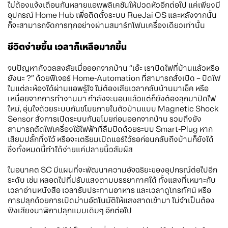
ไม่ต้องแจ้งเตือนกันหลายแอพพลิเคชันให้ปวดหัวอีกต่อไป แค่เพียงมี
อุปกรณ์ Home Hub เพื่อติดตั้งระบบ RueJai OS และหลังจากนั้น
ก็จะสามารถจัดการทุกอย่างผ่านสมาร์ทโฟนเครื่องเดียวเท่านั้น
ชีวิตง่ายขึ้น เวลาก็เหลือมากขึ้น
จบปัญหากังวลสงสัยเมื่อออกจากบ้าน “เอ๊ะ เราปิดไฟที่บ้านแล้วหรือ
ยังนะ ?” ด้วยฟีเจอร์ Home-Automation ที่สามารถสั่งเปิด – ปิดไฟ
ในแต่ละห้องได้ผ่านแอพรู้ใจ ไม่ต้องเสียเวลากลับบ้านมาเช็ค หรือ
เหนื่อยจากการทำงานมา กำลังจะนอนแล้วแต่ก็ยังต้องลุกมาปิดไฟ
ใหม่, อุ่นใจด้วยระบบกันขโมยภายในตัวบ้านแบบ Magnetic Shock
Sensor สั่งการเปิดระบบกันขโมยก่อนออกจากบ้าน รวมถึงยัง
สามารถตัดไฟเครื่องใช้ไฟฟ้าที่ลืมปิดด้วยระบบ Smart-Plug หาก
เสียบปลั๊กทิ้งไว้ หรือจะเตรียมเปิดแอร์ไว้รอก่อนกลับถึงบ้านก็ยังได้
ซึ่งทั้งหมดนี้ทำได้ง่ายแค่ปลายนิ้วสัมผัส
ในอนาคต SC มีแผนที่จะพัฒนาความอัจฉริยะของอุปกรณ์ต่อไปอีก
ระดับ เช่น หลอดไปที่ปรับแสงตามบรรยากาศได้ ทั้งแสงที่เหมาะกับ
เวลาอ่านหนังสือ เวลารับประทานอาหาร และเวลาดูโทรทัศน์ หรือ
การปลุกด้วยการเปิดม่านอัตโนมัติให้แสงสาดเข้ามา ไม่จำเป็นต้อง
ฟังเสียงนาฬิกาปลุกแบบเดิมๆ อีกต่อไป