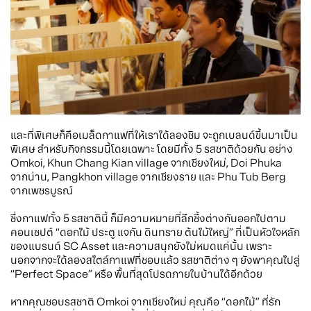
และที่พิเศษก็คือเมล็ดกาแฟที่ให้เราได้ลองชิม จะถูกเบลนด์ขึ้นมาเป็น
พิเศษ สำหรับกิจกรรมนี้โดยเฉพาะ โดยมีทั้ง 5 รสชาติด้วยกัน อย่าง
Omkoi, Khun Chang Kian village จากเชียงใหม่, Doi Phuka
จากน่าน, Pangkhon village จากเชียงราย และ Phu Tub Berg
จากเพชรบูรณ์
ซึ่งกาแฟทั้ง 5 รสชาตินี้ ก็มีความหมายที่ลึกซึ้งต่างกันออกไปตาม
คอนเซปต์ “ดอกไม้ ประตู แจกัน ดินทราย ต้นไม้ใหญ่” ที่เป็นหัวใจหลัก
ของแบรนด์ SC Asset และความสนุกยังไม่หมดแค่นั้น เพราะ
นอกจากจะได้ลองสไตล์กาแฟที่ชอบแล้ว รสชาติต่าง ๆ ยังพาคุณไปสู่
“Perfect Space” หรือ พื้นที่สุดโปรดภายในบ้านได้อีกด้วย
หากคุณชอบรสชาติ Omkoi จากเชียงใหม่ คุณคือ “ดอกไม้” ที่รัก