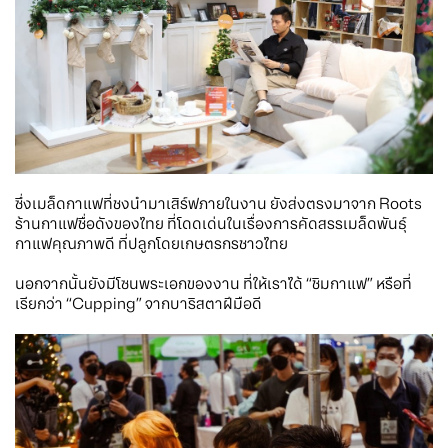
ซึ่งเมล็ดกาแฟที่ชงนำมาเสิร์ฟภายในงาน ยังส่งตรงมาจาก Roots
ร้านกาแฟชื่อดังของไทย ที่โดดเด่นในเรื่องการคัดสรรเมล็ดพันธุ์
กาแฟคุณภาพดี ที่ปลูกโดยเกษตรกรชาวไทย
นอกจากนั้นยังมีโซนพระเอกของงาน ที่ให้เราได้ “ชิมกาแฟ” หรือที่
เรียกว่า “Cupping” จากบาริสตาฝีมือดี