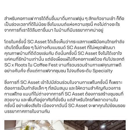
สำหรับคอกาแฟ การได้ตื่นขึ้นมาดื่มกาแฟอุ่น ๆ สักแก้วยามเช้า ก็ถือ
เป็นช่วงเวลาที่ดีไม่น้อย ซึ่งโมเมนต์แห่งความสุขนี้ คงไม่ต่างอะไร
จากการที่เราได้ลืมตาขึ้นมา ในบ้านที่มีบรรยากาศน่าอยู่
โดยในครั้งนี้ SC Asset ได้เล็งเห็นว่ากระแสกาแฟฝีมือคนไทยกำลัง
เติบโตขึ้นเรื่อย ๆ ไม่ต่างกับแบรนด์ SC Asset ที่ไม่หยุดพัฒนา
คุณภาพบ้านที่ดีด้วยเช่นกัน ดังนั้นครั้งนี้ SC Asset จึงไม่ได้เอาใจ
แค่คนที่รักบ้านเท่านั้น แต่ยังเผื่อแผ่ไปถึงคอกาแฟด้วย กับโปรเจกต์
SC x Roots ใน Coffee Fest งานที่รวบรวมร้านกาแฟคุณภาพดี
อย่างคับคั่ง ตั้งแต่กาแฟจากชุมชน ไปจนถึงระดับ Specialty
ซึ่งการที่ SC Asset เข้าไปมีส่วนร่วมในงานกาแฟในครั้งนี้ ก็เพราะ
ต้องการเป็นกำลังเล็ก ๆ ที่สนับสนุน และให้ความสำคัญกับวงการ
กาแฟไทย แบบที่ไม่ต่างจากการที่ SC Asset ต้องการสร้างชุมชนที่
สวยงาม และพื้นที่อยู่อาศัยที่ยั่งยืน แต่สำหรับใครที่พลาดงานใน
ครั้งนี้ อย่าเพิ่งเสียใจ เนื่องจากวันนี้ SC Asset จะพาคุณไปย้อนรอย
บรรยากาศภายในงานกัน