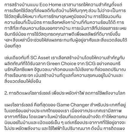
การสร้างบ้านแบบ Eco Home เราสามารถให้ความสำคัญตั้งแต่
การเลือกใช้วัสดุที่ส่งผลดีกับตัวบ้านให้กับทุกๆ ส่วน ไม่ว่าจะเป็นการ
ใช้วัสดุพื้นให้เหมาะกับการรักษาอุณหภูมิของบ้าน การใช้ฉนวนกัน
ความร้อนที่เป็นมิตร การเลือกหลังคาบ้านที่กันความร้อนได้ดี การ
ทาสีที่สะท้อนความร้อนออกจากบ้าน การเน้นทาสีที่ปล่อยสารระเหย
อินทรีย์น้อย การใช้วัสดุเกรดคุณภาพดีเพื่อผลลัพธ์ที่ดีมากยิ่งขึ้น
ฯลฯ สิ่งเหล่านี้จะช่วยให้ส่งผลกระทบกับผู้อยู่อาศัยและสิ่งแวดล้อมได้
น้อยที่สุด
เช่นเดียวกับที่ SC Asset เราเลือกสร้างบ้านโดยให้ความสำคัญกับ
ผลิตภัณฑ์ที่ได้รับฉลาก Green Choice จาก SCG อย่างคอนกรี
นรักษ์โลกซีแพค อิฐมวลเบาคิวคอนและไม้เชิงชาย ที่ช่วยลดปริมาณ
ก๊าซเรือนกระจก เน้นสร้างบ้านที่ดูแลทั้งความสุขคนอยู่ในบ้านและ
สิ่งแวดล้อมให้ยั่งยืน
2. การติดแผงโซลาร์เซลล์ เพื่อประหยัดค่าไฟ ลดการใช้พลังงานโลก
แผงโซลาร์เซลล์ คือที่สุดของ Game Changer สำหรับประเทศที่อยู่
ในเขตร้อนอย่างประเทศไทยของเรา เนื่องจากประเทศเรามีสภาพ
อากาศที่ร้อน โดยเฉพาะในหน้าร้อนที่แดดค่อนข้างจัด ทำให้หลายคน
นิยมอย่ในบ้านและเปิดแอร์เย็น ๆ แต่เครื่องประอากาศที่ใช้อยู่อาจจะ
ไม่ประหยัดพลังงาน และใช้ไฟฟ้าในปริมาณมาก ดังนั้น การติดแผง