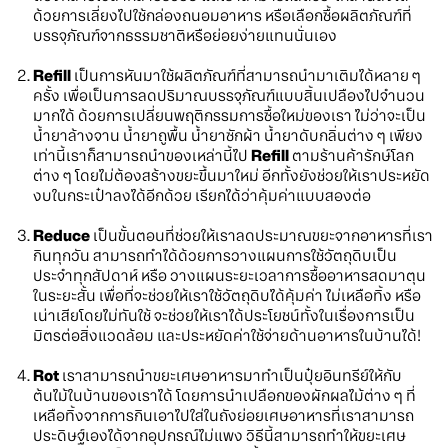
ด้วยการเลี่ยงไปใช้กล่องถนอมอาหาร หรือเลือกซื้อผลิตภัณฑ์ที่
บรรจุภัณฑ์จากธรรมชาติหรือย่อยง่ายแทนนั่นเอง
Refill
เป็นการหันมาใช้ผลิตภัณฑ์ที่สามารถนำมาเติมได้หลาย ๆ
ครั้ง เพื่อเป็นการลดปริมาณบรรจุภัณฑ์แบบสิ้นเปลืองไปจำนวน
มากได้ ด้วยการเปลี่ยนพฤติกรรมการซื้อใหม่ของเรา ไม่ว่าจะเป็น
น้ำยาล้างจาน น้ำยาถูพื้น น้ำยาซักผ้า น้ำยาดับกลิ่นต่าง ๆ เพียง
เท่านี้เราก็สามารถนำของเหล่านี้ไป
Refill
ตามร้านค้ารักษ์โลก
ต่าง ๆ โดยไม่ต้องสร้างขยะขึ้นมาใหม่ อีกทั้งยังช่วยให้เราประหยัด
งบในกระเป๋าลงได้อีกด้วย เรียกได้ว่าคุ้มค่าแบบสองต่อ
Reduce
เป็นขั้นตอนที่ช่วยให้เราลดประมาณขยะจากอาหารที่เรา
กินทุกวัน สามารถทำได้ด้วยการวางแผนการใช้วัตถุดิบเป็น
ประจำทุกสัปดาห์ หรือ วางแผนระยะเวลาการซื้ออาหารสดมาตุน
ในระยะสั้น เพื่อที่จะช่วยให้เราใช้วัตถุดิบได้คุ้มค่า ไม่เหลือทิ้ง หรือ
เน่าเสียโดยไม่ทันใช้ จะช่วยให้เราได้ประโยชน์ทั้งในเรื่องการเป็น
มิตรต่อสิ่งแวดล้อม และประหยัดค่าใช้จ่ายด้านอาหารในบ้านได้!
Rot
เราสามารถนำขยะเศษอาหารมาทำเป็นปุ๋ยอินทรีย์ให้กับ
ต้นไม้ในบ้านของเราได้ โดยการนำเปลือกของผักผลไม้ต่าง ๆ ที่
เหลือทิ้งจากการกินเอาไปใส่ในถังย่อยเศษอาหารที่เราสามารถ
ประดิษฐ์เองได้จากอุปกรณ์ไม่แพง วิธีนี้สามารถทำให้ขยะเศษ