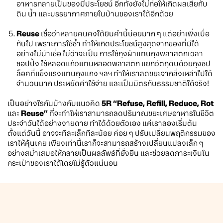
อาหารกลายเป็นของมีประโยชน์ อีกทั้งยังไม่ก่อให้เกิดผลเสียกับ
ดิน น้ำ และบรรยากาศภายในบ้านของเราได้อีกด้วย
Reuse
เชื่อว่าหลายคนคงได้ยินคำนี้บ่อยมาก ๆ แต่อย่าเพิ่งเบื่อ
กันไป เพราะการใช้ซ้ำ ทำให้เกิดประโยชน์สูงสุดจากของที่มีได้
อย่างไม่น่าเชื่อ ไม่ว่าจะเป็น การใช้ถุงผ้าแทนถุงพลาสติกเวลา
ชอปปิ้ง ใช้หลอดแก้วแทนหลอดพลาสติก แยกวัตถุดิบด้วยถุงซิป
ล็อคที่แข็งแรงแทนถุงแกง ฯลฯ ทำให้เราลดขยะจากสิ่งเหล่าไปได้
จำนวนมาก ประหยัดค่าใช้จ่าย และเป็นมิตรกับธรรมชาติได้จริง!
เป็นอย่างไรกันบ้างกับแนวคิด
5R “Refuse, Refill, Reduce, Rot
และ
Reuse”
ที่จะทำให่เราสามารถลดปริมาณขยะเศษอาหารในชีวิต
ประจำวันได้อย่างงายดาย ทำได้ด้วยตัวเอง แค่เราลองเริ่มต้น
ตั้งแต่วันนี้ อาจจะทีละเล็กทีละน้อย ค่อย ๆ ปรับเปลี่ยนพฤติกรรมของ
เราให้คุ้นเคย เพียงเท่านี้เราก็จะสามารถสร้างเปลี่ยนแปลงเล็ก ๆ
อย่างสม่ำเสมอให้กลายเป็นผลลัพธ์ที่ยั่งยืน และช่วยลดภาระเงินใน
กระเป๋าของเราได้โดยไม่รู้ตัวแน่นอน