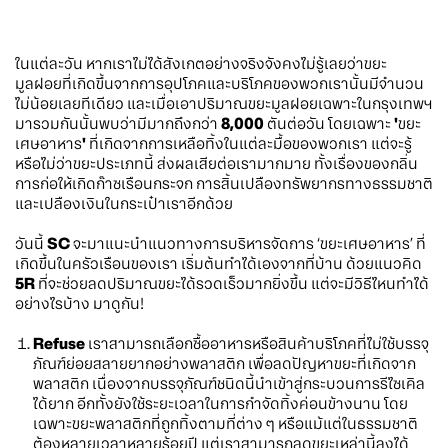
ในแต่ละวัน หากเราไม่ได้สังเกตอย่างจริงจังคงไม่รู้เลยว่าขยะ
มูลฝอยที่เกิดขึ้นจากการอุปโภคและบริโภคของพวกเรานั้นมีจำนวน
ไม่น้อยเลยทีเดียว และเมื่อเอาปริมาณขยะมูลฝอยเฉพาะในกรุงเทพฯ
มารวมกันนั้นพบว่ามีมากถึงกว่า
8,000
ตันต่อวัน โดยเฉพาะ
'
ขยะ
เศษอาหาร
'
ที่เกิดจากการเหลือทิ้งในแต่ละมื้อของพวกเรา แต่จะรู้
หรือไม่ว่าขยะประเภทนี้ ส่งผลเสียต่อเรามากมาย ทั้งเรื่องของกลิ่น
การก่อให้เกิดก๊าซเรือนกระจก การสิ้นเปลืองทรัพยากรทางธรรมชาติ
และเปลืองเงินในกระเป๋าเราอีกด้วย
วันนี้
SC
จะมาแนะนำแนวทางการบริหารจัดการ ‘ขยะเศษอาหาร’ ที่
เกิดขึ้นในครัวเรือนของเรา เริ่มต้นทำได้เองจากที่บ้าน ด้วยแนวคิด
5R
ที่จะช่วยลดปริมาณขยะได้รวดเร็วมากยิ่งขึ้น แต่จะมีวิธีไหนทำได้
อย่างไรบ้าง มาดูกัน!
Refuse
เราสามารถเลือกซื้ออาหารหรือสินค้าบริโภคที่ไม่ใช้บรรจุ
ภัณฑ์ย่อยสลายยากอย่างพลาสติก เพื่อลดปัญหาขยะที่เกิดจาก
พลาสติก เนื่องจากบรรจุภัณฑ์ชนิดนี้นำเข้าสู่กระบวนการรีไซเคิล
ได้ยาก อีกทั้งยังใช้ระยะเวลาในการกำจัดทิ้งค่อนข้างนาน โดย
เฉพาะขยะพลาสติกที่ถูกทิ้งตามที่ต่าง ๆ หรือแม้แต่ในธรรมชาติ
ต้องหลายเวลาหลายร้อยปี แต่เราสามารถลดขยะเหล่านี้ลงได้