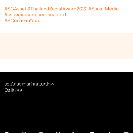
--
#SCAsset
#ThailandZocialAward2022
#SocialMedia
#scมุ่งสู่แบรนด์บ้านเดี่ยวอันดับ1
#SCที่ทำงานในฝัน
รวมโครงการทำเลแนะนำ
Call
1749