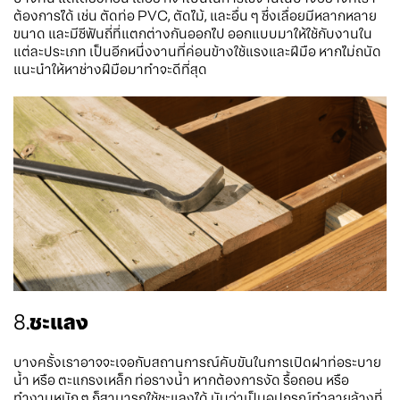
ต้องการได้ เช่น ตัดท่อ PVC, ตัดไม้, และอื่น ๆ ซึ่งเลื่อยมีหลากหลาย
ขนาด และมีซีฟันถี่ที่แตกต่างกันออกไป ออกแบบมาให้ใช้กับงานใน
แต่ละประเภท เป็นอีกหนึ่งงานที่ค่อนข้างใช้แรงและฝีมือ หากไม่ถนัด
แนะนำให้หาช่างฝีมือมาทำจะดีที่สุด
8.
ชะแลง
บางครั้งเราอาจจะเจอกับสถานการณ์คับขันในการเปิดฝาท่อระบาย
น้ำ หรือ ตะแกรงเหล็ก ท่อรางน้ำ หากต้องการงัด รื้อถอน หรือ
ทำงานหนัก ๆ ก็สามารถใช้ชะแลงได้ นับว่าเป็นอุปกรณ์ทำลายล้างที่