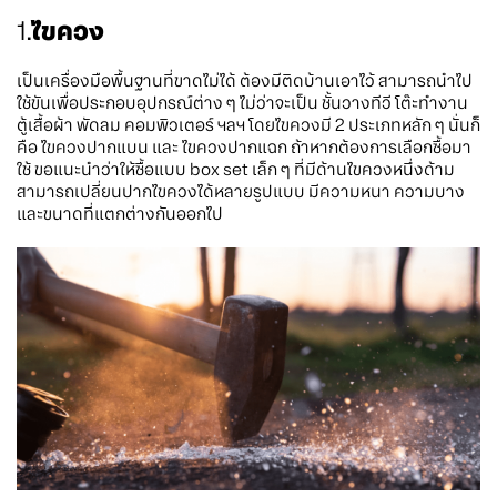
1.
ไขควง
เป็นเครื่องมือพื้นฐานที่ขาดไม่ได้ ต้องมีติดบ้านเอาไว้ สามารถนำไป
ใช้ขันเพื่อประกอบอุปกรณ์ต่าง ๆ ไม่ว่าจะเป็น ชั้นวางทีวี โต๊ะทำงาน
ตู้เสื้อผ้า พัดลม คอมพิวเตอร์ ฯลฯ โดยไขควงมี 2 ประเภทหลัก ๆ นั่นก็
คือ ไขควงปากแบน และ ไขควงปากแฉก ถ้าหากต้องการเลือกซื้อมา
ใช้ ขอแนะนำว่าให้ซื้อแบบ box set เล็ก ๆ ที่มีด้านไขควงหนึ่งด้าม
สามารถเปลี่ยนปากไขควงได้หลายรูปแบบ มีความหนา ความบาง
และขนาดที่แตกต่างกันออกไป