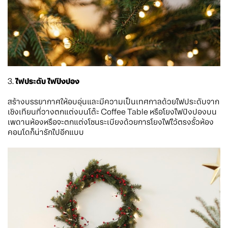
3.
ไฟประดับ ไฟปิงปอง
สร้างบรรยากาศให้อบอุ่นและมีความเป็นเทศกาลด้วยไฟประดับจาก
เชิงเทียนที่วางตกแต่งบนโต๊ะ Coffee Table หรือโยงไฟปิงปองบน
เพดานห้องหรือจะตกแต่งโซนระเบียงด้วยการโยงไฟไว้ตรงรั้วห้อง
คอนโดก็น่ารักไปอีกแบบ