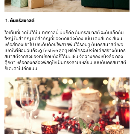
ต้นคริสมาสต์
ไอเท็มที่ขาดไม่ได้ในเทศกาลนี้ นั่นก็คือ ต้นคริสมาสต์ จะต้นเล็กต้น
ใหญ่ ไม่สำคัญ แต่สำคัญที่ของตกแต่งต้องแน่น เติมสีแดง สีเงิน
หรือสีทองเข้าไป ประดับด้วยไฟสายพันไว้รอบๆ ต้นคริสมาสต์ พอ
เปิดไฟให้วิบวับก็จะดู festive สุดๆ หรือใครจะปิ๊งไอเดียสร้างต้นคริ
สมาสต์จากสิ่งของที่มีรอบตัวก็ได้นะ เช่น จัดวางกองหนังสือ กอง
ตุ๊กตา หรือกองกล่องพัสดุให้เป็นทรงสามเหลี่ยมแบบต้นคริสมาสต์
ก็เตะตาไปอีกแบบ