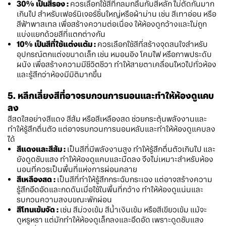
30% เป็นสีรอง :
ควรเลือกใช้สีที่กลมกลืนกับสีหลัก ไม่ตัดกันมาก
เกินไป สำหรับเฟอร์นิเจอร์ชิ้นใหญ่หรือผ้าม่าน เช่น สีเทาอ่อน หรือ
สีฟ้าพาสเทล เพื่อสร้างความต่อเนื่อง ให้ห้องดูกว้างและไม่ถูก
แบ่งแยกด้วยสีที่แตกต่างกัน
10% เป็นสีที่ใช้แต่งแต้ม :
ควรเลือกใช้สีที่สร้างจุดสนใจสำหรับ
อุปกรณ์ตกแต่งขนาดเล็ก เช่น หมอนอิง โคมไฟ หรือภาพประดับ
ผนัง เพื่อสร้างความมีชีวิตชีวา ทำให้สายตาเคลื่อนไหวไปทั่วห้อง
และรู้สึกว่าห้องมีมิติมากขึ้น
5. หลีกเลี่ยงสีที่อาจรบกวนการนอนและทำให้ห้องดูแคบ
ลง
สีสดใสอย่างสีแดง สีส้ม หรือสีเหลืองสด ช่วยกระตุ้นพลังงานและ
ทำให้รู้สึกตื่นตัว แต่อาจรบกวนการนอนหลับและทำให้ห้องดูแคบลง
ได้
สีแดงและสีส้ม :
เป็นสีที่มีพลังงานสูง ทำให้รู้สึกตื่นตัวเกินไป และ
ยังดูดซับแสง ทำให้ห้องดูแคบและมืดลง จึงไม่เหมาะสำหรับห้อง
นอนที่ควรเป็นพื้นที่แห่งการผ่อนคลาย
สีเหลืองสด :
เป็นสีที่ทำให้รู้สึกกระฉับกระเฉง แต่อาจสร้างความ
รู้สึกอึดอัดและกดดันเมื่อใช้ในพื้นที่กว้าง ทำให้ห้องดูแน่นและ
รบกวนความสงบขณะพักผ่อน
สีโทนเข้มจัด :
เช่น สีม่วงเข้ม สีน้ำเงินเข้ม หรือสีเขียวเข้ม แม้จะ
ดูหรูหรา แต่มักทำให้ห้องดูเล็กลงและอึดอัด เพราะดูดซับแสง