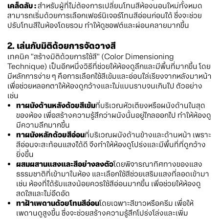
เคล็ดลับ :
สำหรับผู้ที่ไม่ต้องการเปลี่ยนโทนสีห้องนอนใหม่ทั้งหมด
สามารถเริ่มด้วยการเลือกเฟอร์นิเจอร์โทนสีอ่อนก่อนได้ ซึ่งจะช่วย
ปรับโทนสีในห้องโดยรวม ทำให้ดูซอฟต์และผ่อนคลายมากขึ้น
2. เล่นกับมิติด้วยการจัดวางสี
เทคนิค "สร้างมิติด้วยการใช้สี" (Color Dimensioning
Technique) เป็นอีกหนึ่งวิธีที่ช่วยให้ห้องดูลึกและมีพื้นที่มากขึ้น โดย
มีหลักการง่าย ๆ คือการเลือกใช้สีเข้มและอ่อนไล่เรียงจากหลังมาหน้า
เพื่อช่วยหลอกตาให้ห้องดูกว้างและไม่แบนราบจนเกินไป ตัวอย่าง
เช่น
ทาผนังด้านหลังด้วยสีเข้ม
ที่บริเวณหัวเตียงหรือผนังด้านในสุด
ของห้อง เพื่อสร้างความรู้สึกว่าผนังนั้นอยู่ไกลออกไป ทำให้ห้องดู
มีความลึกมากขึ้น
ทาผนังหลักด้วยสีอ่อน
ที่บริเวณผนังด้านข้างและด้านหน้า เพราะ
สีอ่อนจะสะท้อนแสงได้ดี จึงทำให้ห้องดูโปร่งและมีพื้นที่ที่ดูกว้าง
ยิ่งขึ้น
ผสมผสานแสงและสีอย่างลงตัว
โดยพิจารณาทิศทางของแสง
ธรรมชาติที่เข้ามาในห้อง และเลือกใช้สีช่วยเสริมแสงที่ลอดเข้ามา
เช่น ห้องที่ได้รับแสงน้อยควรใช้สีอ่อนมากขึ้น เพื่อช่วยให้ห้องดู
สดใสและไม่อึดอัด
ทาฝ้าเพดานด้วยโทนสีอ่อน
โดยเฉพาะสีขาวหรือครีม เพื่อให้
เพดานดูสูงขึ้น ซึ่งจะช่วยสร้างความรู้สึกโปร่งโล่งและเพิ่ม