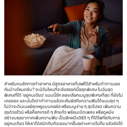
สำหรับคนรักการทำอาหาร มีสูตรอาหารที่เซฟไว้สำหรับทำทานเอง
กันบ้างไหมครับ? จะมีวันไหนที่จะรังสรรค์มื้อสุดพิเศษ ในวันสุด
พิเศษที่ได้ ‘อยู่คนเดียว’ แบบนี้อีก ลองเลือกเมนูสุดพิเศษที่สุด ที่ยังไม่
เคยลอง และมั่นใจว่าทำทานแล้วจะสัมผัสถึงความฟินได้แบบสุด ๆ
ไม่ว่าจะดินเนอร์สุดหรูแบบคอร์ส หรือเมนูง่าย ๆ สุดโปรด เพิ่มความ
สุขด้วยไวน์ หรือค็อกเทลดี ๆ สักแก้ว พร้อมเปิดเพลง หรือดูหนัง
สร้างบรรยากาศเพิ่มความฟิน เป็นอีกหนึ่งวิธีดี ๆ ที่ได้โฟกัสกับการ
อยู่คนเดียว ให้เราได้สนิทกับตัวเองมากขึ้นอย่างคาดไม่ถึง แล้วยังได้