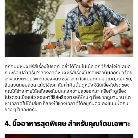
ทุกคนมีหนัง ซีรีส์เรื่องโปรดที่ ‘ดูซ้ำได้โดยไม่เบื่อ ดูกี่ทีก็ฮีลใจได้เสมอ’
กันหรือเปล่าครับ? ลองลิสต์หนัง ซีรีส์เรื่องโปรดเหล่านั้นออกมา โดย
อาจแบ่งตามประเภทของหนัง ซีรีส์ อาทิ โรแมนติกคอมเมดี้, แอคชั่น,
สืบสวนสอบสวน แล้วใช้เวลาในค่ำคืนนั้นดูหนัง ซีรีส์เรื่องโปรดของ
คุณให้ร่างกายได้หลั่งฮอร์โมนแห่งความสุขออกมา หรือถ้าดูเรื่อง
โปรดจนเบื่อแล้ว ลองหาซีรีส์หรือ สารคดีใหม่ ๆ ที่อยากดูมานาน แต่
หาเวลาดูไม่ได้เสียที ก็ลองใช้ช่วงเวลาที่ได้อยู่กับตัวเองแบบนี้ดูกัน
ยาว ๆ ไปเลยครับ
4. มื้ออาหารสุดพิเศษ สำหรับคุณโดยเฉพาะ