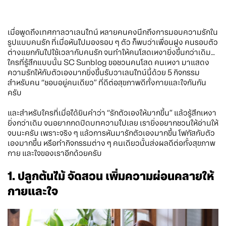
เมื่อพูดถึงเทศกาลวาเลนไทน์ หลายคนคงนึกถึงการมอบความรักใน
รูปแบบคนรัก ที่เมื่อหันไปมองรอบ ๆ ตัว ก็พบว่าเพื่อนฝูง คนรอบตัว
ต่างแยกกันไปใช้เวลากับคนรัก จนทำให้คนโสดเหงายิ่งขึ้นกว่าเดิม…
ใครที่รู้สึกแบบนั้น SC Sunblog ขอชวนคนโสด คนเหงา มาแสดง
ความรักให้กับตัวเองมากยิ่งขึ้นรับวาเลนไทน์นี้ด้วย 5 กิจกรรม
สำหรับคน “ชอบอยู่คนเดียว” ที่ดีต่อสุขภาพดีทั้งกายและใจกันกัน
ครับ
และสำหรับใครที่เมื่อได้ยินคำว่า “รักตัวเองให้มากขึ้น” แล้วรู้สึกเหงา
ยิ่งกว่าเดิม จนอยากกดปิดบทความไปเลย เรายิ่งอยากชวนให้อ่านให้
จบนะครับ เพราะจริง ๆ แล้วการหันมารักตัวเองมากขึ้น โฟกัสกับตัว
เองมากขึ้น หรือทำกิจกรรมต่าง ๆ คนเดียวนั้นส่งผลดีต่อทั้งสุขภาพ
กาย และใจของเราอีกด้วยครับ
1. ปลูกต้นไม้ จัดสวน เพิ่มความผ่อนคลายให้
กายและใจ