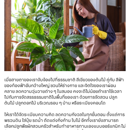
เมื่อสายตาของเราจับจ้องไปที่ธรรมชาติ สีเขียวของต้นไม้ คู่กับ สีฟ้า
ของท้องฟ้าอันกว้างใหญ่ ชวนให้ร่างกาย และจิตใจของเราผ่อน
คลาย ลดความวุ่นวายต่าง ๆ ในสมอง คงจะดีไม่น้อยถ้าเราใช้เวลา
ไปกับการจัดสรรธรรมชาติในพื้นที่ของเรา ด้วยการจัดสวน ปลูก
ต้นไม้ ปลูกดอกไม้ บริเวณรอบ ๆ บ้าน หรือระเบียงคอนโด
ให้เราได้จัดระเบียบความคิด ลดความกังวลในทุกขั้นตอน ตั้งแต่การ
พรวนดิน ใส่ปุ๋ย รดน้ำ ตัดแต่งกิ่งก้าน ใบไม้ อีกทั้งเรายังสามารถ
เลือกปลูกพืชผักสวนครัวสำหรับทำอาหารทานเองแบบออร์แกนิก ไม่