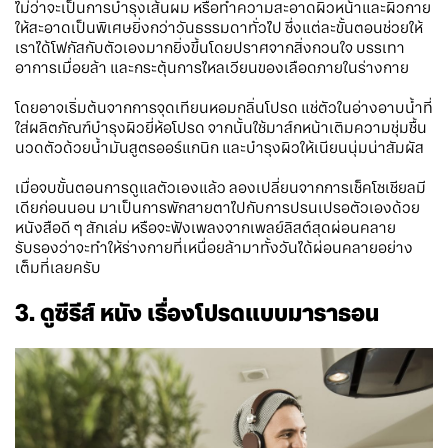
ไม่ว่าจะเป็นการบำรุงเส้นผม หรือทำความสะอาดผิวหน้าและผิวกาย
ให้สะอาดเป็นพิเศษยิ่งกว่าวันธรรมดาทั่วไป ซึ่งแต่ละขั้นตอนช่วยให้
เราได้โฟกัสกับตัวเองมากยิ่งขึ้นโดยปราศจากสิ่งกวนใจ บรรเทา
อาการเมื่อยล้า และกระตุ้นการไหลเวียนของเลือดภายในร่างกาย
โดยอาจเริ่มต้นจากการจุดเทียนหอมกลิ่นโปรด แช่ตัวในอ่างอาบน้ำที่
ใส่ผลิตภัณฑ์บำรุงผิวยี่ห้อโปรด จากนั้นใช้มาส์กหน้าเติมความชุ่มชื้น
นวดตัวด้วยน้ำมันสูตรออร์แกนิก และบำรุงผิวให้เนียนนุ่มน่าสัมผัส
เมื่อจบขั้นตอนการดูแลตัวเองแล้ว ลองเปลี่ยนจากการเช็คโซเชียลมี
เดียก่อนนอน มาเป็นการพักสายตาไปกับการปรนเปรอตัวเองด้วย
หนังสือดี ๆ สักเล่ม หรือจะฟังเพลงจากเพลย์ลิสต์สุดผ่อนคลาย
รับรองว่าจะทำให้ร่างกายที่เหนื่อยล้ามาทั้งวันได้ผ่อนคลายอย่าง
เต็มที่เลยครับ
3. ดูซีรีส์ หนัง เรื่องโปรดแบบมาราธอน