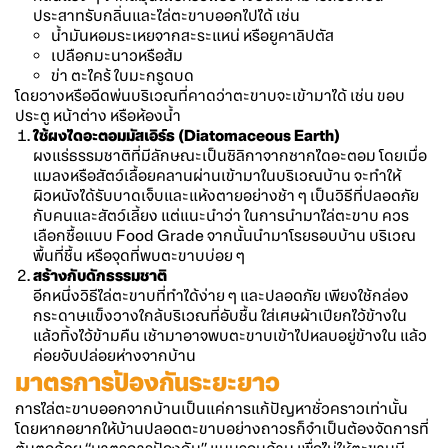
ประสาทรับกลิ่นและไล่ตะขาบออกไปได้ เช่น
น้ำมันหอมระเหยจากสะระแหน่ หรือยูคาลิปตัส
เปลือกมะนาวหรือส้ม
ข่า ตะไคร้ ใบมะกรูดบด
โดยวางหรือฉีดพ่นบริเวณที่คาดว่าตะขาบจะเข้ามาได้ เช่น ขอบ
ประตู หน้าต่าง หรือห้องน้ำ
ใช้ผงไดอะตอมมัสเอิร์ธ (Diatomaceous Earth)
ผงแร่ธรรมชาติที่มีลักษณะเป็นซิลิกาจากซากไดอะตอม โดยเมื่อ
แมลงหรือสัตว์เลื้อยคลานผ่านเข้ามาในบริเวณบ้าน จะทำให้
ผิวหนังได้รับบาดเจ็บและแห้งตายอย่างช้า ๆ เป็นวิธีที่ปลอดภัย
กับคนและสัตว์เลี้ยง แต่แนะนำว่า ในการนำมาไล่ตะขาบ ควร
เลือกซื้อแบบ Food Grade จากนั้นนำมาโรยรอบบ้าน บริเวณ
พื้นที่ชื้น หรือจุดที่พบตะขาบบ่อย ๆ
สร้างกับดักธรรมชาติ
อีกหนึ่งวิธีไล่ตะขาบที่ทำได้ง่าย ๆ และปลอดภัย เพียงใช้กล่อง
กระดาษแข็งวางใกล้บริเวณที่อับชื้น ใส่เศษผ้าเปียกไว้ข้างใน
แล้วทิ้งไว้ข้ามคืน เช้ามาอาจพบตะขาบเข้าไปหลบอยู่ข้างใน แล้ว
ค่อยจับปล่อยห่างจากบ้าน
มาตรการป้องกันระยะยาว
การไล่ตะขาบออกจากบ้านเป็นแค่การแก้ปัญหาชั่วคราวเท่านั้น
โดยหากอยากให้บ้านปลอดตะขาบอย่างถาวรก็จำเป็นต้องจัดการที่