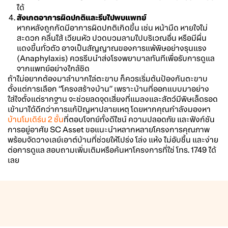
ได้
สังเกตอาการผิดปกติและรีบไปพบแพทย์
หากหลังถูกกัดมีอาการผิดปกติเกิดขึ้น เช่น หน้ามืด หายใจไม่
สะดวก คลื่นไส้ เวียนหัว ปวดบวมลามไปบริเวณอื่น หรือมีผื่น
แดงขึ้นทั่วตัว อาจเป็นสัญญาณของการแพ้พิษอย่างรุนแรง
(Anaphylaxis) ควรรีบนำส่งโรงพยาบาลทันทีเพื่อรับการดูแล
จากแพทย์อย่างใกล้ชิด
ถ้าไม่อยากต้องมาลำบากไล่ตะขาบ ก็ควรเริ่มต้นป้องกันตะขาบ
ตั้งแต่การเลือก “โครงสร้างบ้าน” เพราะบ้านที่ออกแบบมาอย่าง
ใส่ใจตั้งแต่รากฐาน จะช่วยลดจุดเสี่ยงที่แมลงและสัตว์มีพิษเล็ดรอด
เข้ามาได้ดีกว่าการแก้ปัญหาปลายเหตุ โดยหากคุณกำลังมองหา
บ้านโมเดิร์น 2 ชั้น
ที่ตอบโจทย์ทั้งดีไซน์ ความปลอดภัย และฟังก์ชัน
การอยู่อาศัย SC Asset ขอแนะนำหลากหลายโครงการคุณภาพ
พร้อมจัดวางเลย์เอาต์บ้านที่ช่วยให้โปร่ง โล่ง แห้ง ไม่อับชื้น และง่าย
ต่อการดูแล สอบถามเพิ่มเติมหรือค้นหาโครงการที่ใช่ โทร.
1749
ได้
เลย