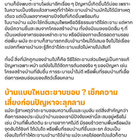
นานก็ยังพบตะขาบโผล่มาอีกเรื่อย ๆ ปัญหานี้เกิดขึ้นได้บ่อย เพราะ
ในความเป็นจริงแล้วสาเหตุที่ทำให้ตะขาบเข้าบ้านมักไม่ได้มีสาเหตุ
เดียว แต่เป็นผลจากหลายปัจจัยที่เกิดขึ้นพร้อมกัน
ในบางบ้าน แม้จะใช้กลิ่นสมุนไพรหรือวิธีธรรมชาติไล่ตะขาบ แต่หาก
ยังมีความชื้นสะสมจากโครงสร้างบ้าน ทั้งยังมีแมลงชนิดอื่น ๆ ที่
เป็นแหล่งอาหารของเหล่าตะขาบ หรือมีช่องทางเล็ดรอดตามรอย
ต่อพื้น-ผนัง ตะขาบก็สามารถกลับเข้ามาใหม่ได้เสมอ จึงไม่ใช่เรื่อง
แปลกที่หลายบ้านจะรู้สึกว่าไล่ตะขาบแล้วไม่หายไปเสียที
ทั้งนี้ สิ่งที่มักถูกมองข้ามไปก็คือ วิธีไล่ตะขาบส่วนใหญ่เป็นการแก้
ปัญหาเฉพาะหน้า แต่ยังไม่ได้จัดการต้นตอจริง ๆ ของปัญหา เช่น
โครงสร้างบ้านที่อับชื้น การระบายน้ำไม่ดี หรือพื้นที่รอบบ้านที่เอื้อ
ต่อการหลบซ่อนของสัตว์เลื้อยคลาน
บ้านแบบไหนตะขาบชอบ
? เช็กความ
เสี่ยงก่อนปัญหาจะลุกลาม
แม้จะรู้สาเหตุว่าตะขาบชอบความชื้นและมุมอับ แต่สิ่งสำคัญกว่า
คือการลองประเมินว่าบ้านของเรามีปัจจัยเหล่านี้สะสมอยู่หรือไม่
เช่น บ้านที่พื้นติดดิน ระบายอากาศไม่ดี มีรอยร้าวตามพื้นหรือผนัง
จุดอับใต้ซิงก์ ใต้บันได หรือพื้นที่รอบบ้านที่ชื้นและรก ล้วนเป็น
เงื่อนไขที่ทำให้ตะขาบเข้ามาได้ง่าย แม้จะเคยไล่ออกไปแล้วก็ตาม