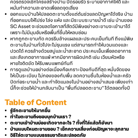
ควรตรวจเช็กโครงสร้างบ้าน ปิดรอยรั่ว ระบายอากาศให้ดี และ
หมั่นทำความสะอาดเพื่อลดจุดเสี่ยง
ออกแบบบ้านให้ปลอดตะขาบตั้งแต่ต้นช่วยลดปัญหาได้จริง บ้าน
ที่ออกแบบให้โปร่ง โล่ง แห้ง และมีระบบระบายน้ำดี เช่น บ้านของ
SC Asset จะช่วยลดโอกาสที่สัตว์มีพิษอย่างตะขาบจะเข้ามาได้
เพราะไม่มีมุมอับหรือพื้นที่ชื้นให้หลบซ่อน
หากถูกตะขาบกัด ควรรีบล้างแผลและประคบเย็นทันที ถึงแม้พิษ
ตะขาบในบ้านทั่วไปจะไม่รุนแรง แต่สามารถทำให้บวมแดงและ
ปวดได้ ควรล้างด้วยสบู่และน้ำสะอาด ประคบเย็นเพื่อลดอาการ
และสังเกตอาการแพ้ หากมีอาการผิดปกติ เช่น เวียนหัวหรือ
หายใจติดขัด ให้รีบพบแพทย์ทันที
การดูแลบ้านอย่างต่อเนื่องคือเกราะป้องกันดีที่สุด หมั่นจัดของ
ให้เป็นระเบียบ ไม่กองของกับพื้น ลดความชื้นในห้องน้ำและครัว
ปิดท่อระบายน้ำ และกำจัดแมลงในบ้านอย่างสม่ำเสมอ เพียงเท่า
นี้ก็จะช่วยให้บ้านกลับมาเป็น “พื้นที่ปลอดตะขาบ” ได้ตลอดทั้งปี
Table of Content
รู้จักตะขาบให้มากขึ้น
ทำไมตะขาบถึงชอบบุกบ้านเรา ?
ตะขาบเข้าบ้านบ่อยเกิดจากอะไร ? ทั้งที่ไล่แล้วก็ยังมา
บ้านแบบไหนตะขาบชอบ ? เช็กความเสี่ยงก่อนปัญหาจะลุกลาม
วิธีไล่ตะขาบแบบธรรมชาติและปลอดภัย