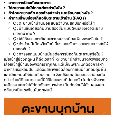
มาตรการป้องกันระยะยาว
ไล่ตะขาบแล้วไม่หายต้องทำยังไง ?
ถ้าโดนตะขาบกัด ควรทำอย่างไร และรักษาอย่างไร ?
คำถามที่พบบ่อยเกี่ยวกับตะขาบเข้าบ้าน (FAQs)
Q : ตะขาบเข้าบ้านบ่อย แปลว่าบ้านสกปรกหรือไม่ ?
Q :
บ้านชั้นเดียวกับบ้านสองชั้น แบบไหนเสี่ยงเจอตะขาบ
มากกว่ากัน ?
Q : ใช้วิธีธรรมชาติไล่ตะขาบอย่างเดียวเพียงพอหรือไม่ ?
Q : ถ้าบ้านมีเด็กหรือสัตว์เลี้ยง ควรจัดการตะขาบอย่างไรให้
ปลอดภัย ?
Q : การออกแบบบ้านมีผลต่อการป้องกันตะขาบหรือไม่ ?
เมื่อเข้าสู่ช่วงฤดูฝน ก็ถึงเวลาที่ "ตะขาบ" นักล่าขนาดจิ๋วพร้อมที่จะ
เลื้อยเข้าสู่บ้านของพวกเราทุกคน แต่ไม่ใช่เพราะแค่ต้องการหา
อาหารหรือหลบฝน แต่ด้วยสภาพแวดล้อมภายในบ้านที่อบอุ่น ชื้น
และมีซอกมุมให้ซ่อนตัวมากมาย จึงเปรียบเสมือนสวรรค์ของมัน
ทว่า ข่าวดีคือบทความนี้มีวิธีไล่ตะขาบที่ปลอดภัย ไม่ต้องพึ่งสาร
เคมีแรง และทำได้ด้วยตัวเองมาฝาก เป็นตัวช่วยให้บ้านของคุณ
กลับมาเป็นเซฟโซนในฤดูฝนนี้