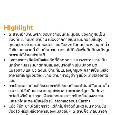
Highlight
ตะขาบเข้าบ้านเพราะชอบความชื้นและมุมอับ ช่วงฤดูฝนเป็น
ช่วงที่ตะขาบมักเข้าบ้าน เนื่องจากภายในบ้านมีความชื้นสูง
อุณหภูมิคงที่ และมีที่ซ่อนตัว เช่น ใต้ซิงก์ ใต้ถุนบ้าน หรือมุมที่น้ำ
รั่วซึม นอกจากนี้ บ้านที่ระบายอากาศไม่ดีหรือพื้นติดดินจะดึงดูด
ตะขาบได้ง่ายกว่าปกติ
แหล่งอาหารคืออีกปัจจัยหลักที่ดึงดูดตะขาบ เพราะตะขาบเป็น
นักล่าตามธรรมชาติที่กินแมลงขนาดเล็ก เช่น ปลวก มด
แมลงสาบ และยุง ดังนั้น บ้านที่มีแมลงชุกชุมจะกลายเป็นแหล่ง
อาหารที่เชิญชวนให้ตะขาบเข้ามาหาอยู่ซ้ำ ๆ แม้จะเคยไล่ออกไป
แล้ว
การไล่ตะขาบด้วยวิธีธรรมชาติที่ปลอดภัยและได้ผลดีในระยะสั้น
สามารถใช้กลิ่นแรงจากสมุนไพร เช่น สะระแหน่ ยูคาลิปตัส ข่า
ตะไคร้ หรือใบมะกรูด เพื่อรบกวนประสาทรับกลิ่นของตะขาบ
และผงไดอะตอมมัสเอิร์ธ (Diatomaceous Earth)
แม้จะไล่ตะขาบได้ชั่วคราว แต่ถ้าไม่กำจัดต้นเหตุ เช่น ความชื้น
ช่องรั่ว หรือแหล่งอาหารของแมลงอื่น ๆ ตะขาบก็จะกลับมาอีก