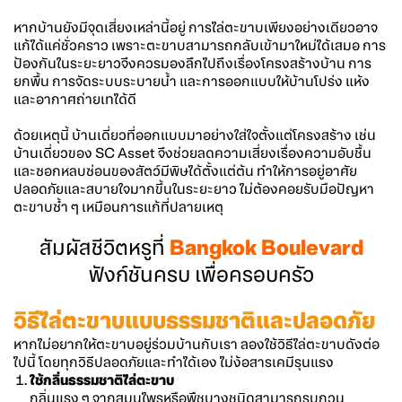
หากบ้านยังมีจุดเสี่ยงเหล่านี้อยู่ การไล่ตะขาบเพียงอย่างเดียวอาจ
แก้ได้แค่ชั่วคราว เพราะตะขาบสามารถกลับเข้ามาใหม่ได้เสมอ การ
ป้องกันในระยะยาวจึงควรมองลึกไปถึงเรื่องโครงสร้างบ้าน การ
ยกพื้น การจัดระบบระบายน้ำ และการออกแบบให้บ้านโปร่ง แห้ง
และอากาศถ่ายเทได้ดี
ด้วยเหตุนี้ บ้านเดี่ยวที่ออกแบบมาอย่างใส่ใจตั้งแต่โครงสร้าง เช่น
บ้านเดี่ยวของ SC Asset จึงช่วยลดความเสี่ยงเรื่องความอับชื้น
และซอกหลบซ่อนของสัตว์มีพิษได้ตั้งแต่ต้น ทำให้การอยู่อาศัย
ปลอดภัยและสบายใจมากขึ้นในระยะยาว ไม่ต้องคอยรับมือปัญหา
ตะขาบซ้ำ ๆ เหมือนการแก้ที่ปลายเหตุ
สัมผัสชีวิตหรูที่
Bangkok Boulevard
ฟังก์ชันครบ เพื่อครอบครัว
วิธีไล่ตะขาบแบบธรรมชาติและปลอดภัย
หากไม่อยากให้ตะขาบอยู่ร่วมบ้านกับเรา ลองใช้วิธีไล่ตะขาบดังต่อ
ไปนี้ โดยทุกวิธีปลอดภัยและทำได้เอง ไม่ง้อสารเคมีรุนแรง
ใช้กลิ่นธรรมชาติไล่ตะขาบ
กลิ่นแรง ๆ จากสมุนไพรหรือพืชบางชนิดสามารถรบกวน