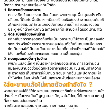
ต้นตอด้วย “มาตรการป้องกัน” แบบรอบด้าน เพื่อไม่ให้ตะขาบมี
โอกาสเข้ามาอาศัยหรือหากินได้อีก
ปิดทางเข้าของตะขาบ
ตรวจเช็กบ้านอย่างละเอียด โดยเฉพาะตามมุมพื้น มุมผนัง หรือ
บริเวณที่ติดกับพื้นดิน หากมีรอยร้าวหรือช่องว่าง ควรอุดด้วยซิ
ลิโคนหรือซีเมนต์ ใช้ตะแกรงปิดท่อระบายน้ำ และติดยางขอบ
ประตู-หน้าต่างให้มิดชิด ลดโอกาสที่ตะขาบจะเล็ดรอดเข้ามาได้
จัดระเบียบสิ่งของในบ้าน
หลีกเลี่ยงการกองของกับพื้นเป็นเวลานาน ไม่ว่าจะเป็นกล่องลัง
รองเท้า หรือผ้า เพราะตะขาบชอบซ่อนตัวในที่แคบและมืด ควร
จัดเก็บของให้เป็นระเบียบ และหมั่นเคลื่อนย้ายสิ่งของที่ไม่ค่อยได้
ใช้งานเพื่อป้องกันการสะสมของความชื้นและฝุ่น
ควบคุมแมลงอื่น ๆ ในบ้าน
เพราะแมลงเล็ก ๆ เป็นอาหารหลักของตะขาบ การลดจำนวน
แมลงในบ้านจึงช่วยตัดแหล่งอาหารของมัน เช่น หมั่นทำความ
สะอาดครัว เก็บอาหารให้มิดชิด ทิ้งขยะทุกวัน และปิดภาชนะใส่
น้ำให้เรียบร้อย เพื่อไม่ให้เป็นจุดเพาะพันธุ์ของแมลงวันหรือยุง
ไล่ตะขาบแล้วไม่หายต้องทำยังไง
?
หากคุณลองใช้วิธีไล่ตะขาบแบบธรรมชาติแล้ว แต่ยังพบตะขาบเข้า
บ้านซ้ำ ๆ นั่นอาจเป็นสัญญาณว่าปัญหาไม่ได้อยู่ที่ตัวตะขาบ แต่อยู่
ที่สภาพแวดล้อมของบ้าน
หากไล่ตะขาบแล้วไม่หาย
แนวทางที่ควรทำต่อ คือ