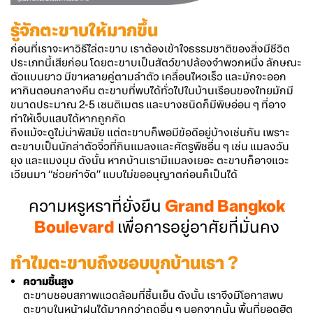
รู้จักตะขาบให้มากขึ้น
ก่อนที่เราจะหาวิธีไล่ตะขาบ เราต้องเข้าใจธรรมชาติของสิ่งมีชีวิต
ประเภทนี้เสียก่อน โดยตะขาบเป็นสัตว์ขาปล้องจำพวกหนึ่ง ลักษณะ
ตัวแบนยาว มีขาหลายคู่ตามลำตัว เคลื่อนไหวเร็ว และมักจะออก
หากินตอนกลางคืน ตะขาบที่พบได้ทั่วไปในบ้านเรือนของไทยมักมี
ขนาดประมาณ 2-5 เซนติเมตร และบางชนิดก็มีพิษอ่อน ๆ ที่อาจ
ทำให้เจ็บแสบได้หากถูกกัด
ถึงแม้จะดูไม่น่าพิสมัย แต่ตะขาบก็พอมีข้อดีอยู่บ้างเช่นกัน เพราะ
ตะขาบเป็นนักล่าตัวจิ๋วที่กินแมลงและศัตรูพืชอื่น ๆ เช่น แมลงวัน
ยุง และแมงมุม ดังนั้น หากบ้านเรามีแมลงเยอะ ตะขาบก็อาจแวะ
เวียนมา “ช่วยกำจัด” แบบไม่ขออนุญาตก่อนก็เป็นได้
ความหรูหราที่ยั่งยืน
Grand Bangkok
Boulevard
เพื่อการอยู่อาศัยที่มั่นคง
ทำไมตะขาบถึงชอบบุกบ้านเรา ?
ความชื้นสูง
ตะขาบชอบสภาพแวดล้อมที่ชื้นเย็น ดังนั้น เราจึงมีโอกาสพบ
ตะขาบในหน้าฝนได้มากกว่าฤดูอื่น ๆ นอกจากนั้น พื้นที่ยอดฮิต