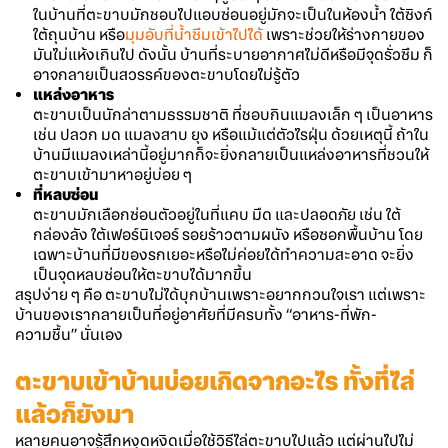
ในบ้านที่ตะขาบมักชอบไปแอบซ่อนอยู่มักจะเป็นในห้องน้ำ ใต้ซิงก์
ใต้ถุนบ้าน หรือ
มุมอับที่น้ำซึมเข้าไปได้
เพราะช่วยให้ร่างกายของ
มันไม่แห้งเกินไป ดังนั้น บ้านที่ระบายอากาศไม่ดีหรือมีจุดรั่วซึม ก็
อาจกลายเป็นสวรรค์ของตะขาบโดยไม่รู้ตัว
แหล่งอาหาร
ตะขาบเป็นนักล่าตามธรรมชาติ ที่ชอบกินแมลงเล็ก ๆ เป็นอาหาร
เช่น ปลวก มด แมลงสาบ ยุง หรือแม้แต่ตัวไรฝุ่น ด้วยเหตุนี้ ถ้าใน
บ้านมีแมลงเหล่านี้อยู่มากก็จะยิ่งกลายเป็นแหล่งอาหารที่ชวนให้
ตะขาบเข้ามาหาอยู่บ่อย ๆ
ที่หลบซ่อน
ตะขาบมักเลือกซ่อนตัวอยู่ในที่แคบ มืด และปลอดภัย เช่น ใต้
กล่องลัง ใต้เฟอร์นิเจอร์ รอยร้าวตามผนัง หรือซอกพื้นบ้าน โดย
เฉพาะบ้านที่มีของรกเยอะหรือไม่ค่อยได้ทำความสะอาด จะยิ่ง
เป็นจุดหลบซ่อนให้ตะขาบได้มากขึ้น
สรุปง่าย ๆ คือ ตะขาบไม่ได้บุกบ้านเพราะอยากกวนใจเรา แต่เพราะ
บ้านของเรากลายเป็นที่อยู่อาศัยที่มีครบทั้ง “อาหาร-ที่พัก-
ความชื้น” นั่นเอง
ตะขาบเข้าบ้านบ่อยเกิดจากอะไร
ทั้งที่ไล่
แล้วก็ยังมา
หลายคนอาจรู้สึกหงุดหงิดเมื่อใช้วิธีไล่ตะขาบไปแล้ว แต่ผ่านไปไม่