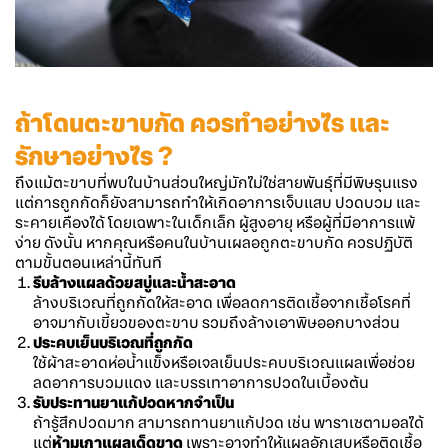
ถ้าโดนตะขาบกัด ควรทำอย่างไร และ
รักษาอย่างไร ?
ถึงแม้ตะขาบที่พบในบ้านส่วนใหญ่มักไม่ใช่สายพันธุ์ที่มีพิษรุนแรง
แต่การถูกกัดก็ยังสามารถทำให้เกิดอาการเจ็บแสบ ปวดบวม และ
ระคายเคืองได้ โดยเฉพาะในเด็กเล็ก ผู้สูงอายุ หรือผู้ที่มีอาการแพ้
ง่าย ดังนั้น หากคุณหรือคนในบ้านเผลอถูกตะขาบกัด ควรปฏิบัติ
ตามขั้นตอนเหล่านี้ทันที
รีบล้างแผลด้วยสบู่และน้ำสะอาด
ล้างบริเวณที่ถูกกัดให้สะอาด เพื่อลดการติดเชื้อจากเชื้อโรคที่
อาจมากับเขี้ยวของตะขาบ รวมถึงล้างเอาพิษออกบางส่วน
ประคบเย็นบริเวณที่ถูกกัด
ใช้ผ้าสะอาดห่อน้ำแข็งหรือเจลเย็นประคบบริเวณแผลเพื่อช่วย
ลดอาการบวมแดง และบรรเทาอาการปวดในเบื้องต้น
รับประทานยาแก้ปวดหากจำเป็น
ถ้ารู้สึกปวดมาก สามารถทานยาแก้ปวด เช่น พาราเซตามอลได้
แต่
ห้ามเกาแผลเด็ดขาด
เพราะอาจทำให้แผลอักเสบหรือติดเชื้อ