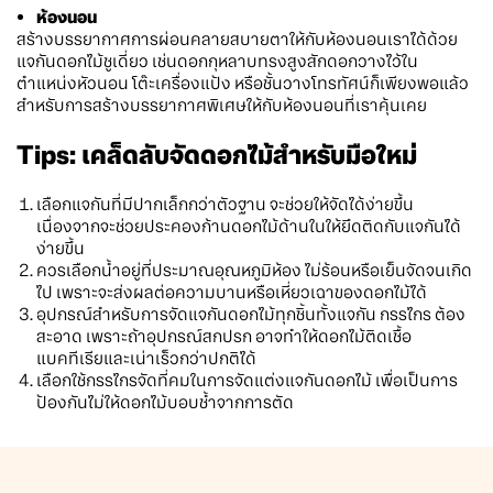
ห้องนอน
สร้างบรรยากาศการผ่อนคลายสบายตาให้กับห้องนอนเราได้ด้วย
แจกันดอกไม้ชูเดี่ยว เช่นดอกกุหลาบทรงสูงสักดอกวางไว้ใน
ตำแหน่งหัวนอน โต๊ะเครื่องแป้ง หรือชั้นวางโทรทัศน์ก็เพียงพอแล้ว
สำหรับการสร้างบรรยากาศพิเศษให้กับห้องนอนที่เราคุ้นเคย
Tips: เคล็ดลับจัดดอกไม้สำหรับมือใหม่
เลือกแจกันที่มีปากเล็กกว่าตัวฐาน จะช่วยให้จัดได้ง่ายขึ้น
เนื่องจากจะช่วยประคองก้านดอกไม้ด้านในให้ยึดติดกับแจกันได้
ง่ายขึ้น
ควรเลือกน้ำอยู่ที่ประมาณอุณหภูมิห้อง ไม่ร้อนหรือเย็นจัดจนเกิด
ไป เพราะจะส่งผลต่อความบานหรือเหี่ยวเฉาของดอกไม้ได้
อุปกรณ์สำหรับการจัดแจกันดอกไม้ทุกชิ้นทั้งแจกัน กรรไกร ต้อง
สะอาด เพราะถ้าอุปกรณ์สกปรก อาจทำให้ดอกไม้ติดเชื้อ
แบคทีเรียและเน่าเร็วกว่าปกติได้
เลือกใช้กรรไกรจัดที่คมในการจัดแต่งแจกันดอกไม้ เพื่อเป็นการ
ป้องกันไม่ให้ดอกไม้บอบช้ำจากการตัด