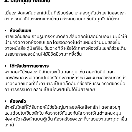
4. เลือกมุมวางแจกัน
เมื่อเราจัดแจกันดอกไม้เป็นที่เรียบร้อย มาลองดูกันว่าแจกันของเรา
สามารถนำไปวางตกแต่งบ้าน สร้างความสดชื่นในมุมใดได้บ้าง
ห้องรับแขก
หากแจกันของเรามีรูปทรงกะทัดรัด สีสันดอกไม้สดน่ามอง แนะนำให้
นำมาจัดวางที่ห้องรับแขก โดยจัดวางในตำแหน่งด้านบนของชั้น
วางหนังสือ ตู้บิลท์อิน ชั้นวางทีวี หรือโต๊ะกลางห้องรับแขกก็ช่วยเติม
บรรยากาศของบ้านให้มีชีวิตชีวามากยิ่งขึ้น
โต๊ะรับประทานอาหาร
หากดอกไม้ของเรามีลักษณะเป็นดอกตูม เช่น ดอกทิวลิป ดอก
แดฟโฟดิล หรือดอกเปเปอร์ไวท์หลายหลากสี จะเหมาะสำหรับการนำ
มาวางตกแต่งที่โต๊ะอาหาร เป็นเคล็ดลับที่ช่วยให้บรรยากาศของมื้อ
อาหารธรรมดา กลายเป็นมื้อพิเศษไปได้ไม่ยากเลย
ห้องครัว
สำหรับใครที่ได้รับดอกไม้ช่อใหญ่มา ลองคัดเลือกสัก 1 ดอกสวยๆ
แซมด้วยใบเขียวสักใบ จัดวางไว้กับแจกันใส วางไว้ในตำแหน่งมุม
ห้องครัว หรือด้านบนตู้เย็น ห้องครัวของเราก็จะสวยงามสะดุดตาขึ้น
มาได้