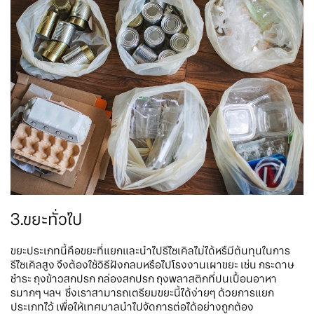
3.ขยะทั่วไป
ขยะประเภทนี้คือขยะที่แยกและนำไปรีไซเคิลไม่ได้หรืมีต้นทุนในการ
รีไซเคิลสูง จึงต้องใช้วิธีฝังกลบหรือไปโรงงานเผาขยะ เช่น กระดาษ
ชำระ ถุงข้าวสกปรก กล่องสกปรก ถุงพลาสติกที่ปนเปื้อนอาหา
รมากๆ ฯลฯ ซึ่งเราสามารถเตรียมขยะนี้ได้ง่ายๆ ด้วยการแยก
ประเภทไว้ เพื่อให้เทศบาลนำไปจัดการต่อได้อย่างถูกต้อง