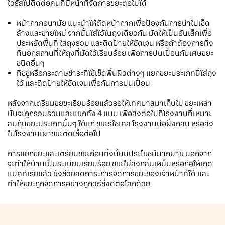
ไวรัสไปติดต่อคนที่มีหน้าที่จัดการขยะต่อไปได้
หน้ากากอนามัย แนะนำให้ตัดหน้ากากเพื่อป้องกันการนำไปเช็ด
ล้างและขายใหม่ จากนั้นใส่ไว้ในถุงเดียวกัน มัดให้เป็นอันเล็กเพื่อ
ประหยัดพื้นที่ ใส่ถุงรวม และติดป้ายให้ชัดเจน หรือถ้าต้องการทิ้ง
ที่นอกสถานที่ให้ถุงที่มัดไว้เรียบร้อย เพื่อการปนเปื้อนกับเศษขยะ
ชนิดอื่นๆ
ทิชชู่หรือกระดาษชำระที่ใช้เช็ดพื้นผิวต่างๆ แยกขยะประเภทนี้ใส่ถุง
ไว้ และติดป้ายให้ชัดเจนเพื่อกันการปนเปื้อน
หลังจากเตรียมขยขะเรียบร้อยแล้วรอให้เทศบาลมาเก็บไป ขยะเหล่า
นั้นจะถูกรวบรวมและแยกทั้ง 4 แบบ เพื่อส่งต่อไปที่โรงงานที่เหมาะ
สมกับขยะประเภทนั้นๆ ได้แก่ ขยะรีไซเคิล โรงงานบ่อฝั่งกลบ หรือส่ง
ไปโรงงานเผาขยะติดเชื้อต่อไป
การแยกขยะและเตรียมขยะก่อนทิ้งนั้นมีประโยชน์มากมาย นอกจาก
จะทำให้บ้านเป็นระเบียบเรียบร้อย ขยะไม่ส่งกลิ่นเหม็นหรือก่อให้เกิด
แบคทีเรียแล้ว ยังช่วยลดภาระการจัดการขยะของเจ้าหน้าที่ได้ และ
ทำให้ขยะถูกจัดการอย่างถูกวิธีซึ่งดีต่อโลกด้วย