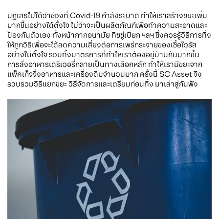
ปฏิเสธไม่ได้ว่าช่วงที่ Covid-19 กำลังระบาด ทำให้เราสร้างขยะเพิ่ม
มากขึ้นอย่างได้ตั้งใจ ไม่ว่าจะเป็นผลิตภัณฑ์เพื่อทำความสะอาดและ
ป้องกันตัวเอง ทั้งหน้ากากอนามัย ทิชชู่เปียก ฯลฯ ซึ่งควรรู้วิธีการทิ้ง
ให้ถูกวิธีเพื่อจะได้ลดความเสี่ยงต่อการเพร่กระจายของเชื้อไวรัส
อย่างไม่ตั้งใจ รวมทั้งมาตรการที่ทำใหเราต้องอยู่บ้านกันมากขึ้น
การสั่งอาหารเดริเวอรี่กลายเป็นทางเลือกหลัก ทำให้เรามีขยะจาก
แพ็คเก็จจิ้งอาหารและเครื่องดื่มจำนวนมาก ครั้งนี้ SC Asset จึง
รวบรวมวิธีแยกขยะ วิธีจัดการและเตรียมก่อนทิ้ง มาเล่าสู่กันฟัง