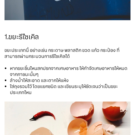
1.ขยะรีไซเคิล
ขยะประเภทนี้ อย่างเช่น กระดาษ พลาสติก ขวด แก้ว กระป๋อง ที่
สามารถผ่านกระบวนการรีไซเคิลได้
หากขยะชิ้นไหนสกปรกจากเศษอาหาร ให้กำจัดเศษอาหารให้หมด
จากภาชนะนั้นๆ
ล้างน้ำให้สะอาด และตากให้แห้ง
ใส่ถุงรวมไว้ โดยแยกชนิด และเขียนระบุให้ชัดเจนว่าเป็นขยะ
ประเภทไหน