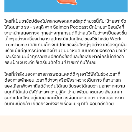
ใครที่เป็นขาช้อปต้องไม่พลาดพอดแคสต์สุดต๊าซซซนี้กับ ‘ป้ายยา’ จัด
ให้โดยสาว รุ่ง – รุ่งฤดี จาก Salmon Podcast นักป้ายยามือฉมังที่
จะมานำเสนอต่างๆ ทุกอย่างทุกเทรนด์ที่น่าสนใจ ไม่ว่าจะเป็นของชิ้น
เล็กๆ อย่างเครื่องสำอาง อุปกรณ์แปลกใหม่ ของใช้สำหรับ Work
from home เคสแทบเล็ต จนไปถึงของชิ้นใหญ่ๆ อย่าง เครื่องดูดฝุ่น
หรือแม้แต่อุปกรณ์ตกแต่งบ้าน ขนมาหมดแบบครอบจักรวาล มาเล่า
และรีวิวแนะนำทุกรายละเอียดทั้งข้อดีและข้อเสีย หากใครไม่กลัวว่า
กระเป๋าเงินจะฉีก ก็เตรียมตัวโดน ‘ป้ายยา’ กันได้เลย
ใครที่กำลังมองหารายการพอดแคสต์ดี ๆ เอาไว้ฟังในช่วงเวลาที่
ต้องการพักผ่อน เวลาที่ว่างๆ หรือฟังระหว่างเดินทาง ก็สามารถ
ลองเลือกฟังจากลิสต์ข้างต้นได้เลย รับรองได้เลยว่า นอกจากความ
สนุกที่ได้แล้ว ยังได้สาระความรู้ดีๆ นำมาพัฒนาตนเอง อัพเดทเท
รนด์แปลกใหม่อยู่เสมอ และเป็นการผ่อนคลายความตึงเครียดจาก
วันที่เหนื่อยล้า เยียวยาจิตใจจากเรื่องแย่ ๆ ที่ได้เจอมาอีกด้วย