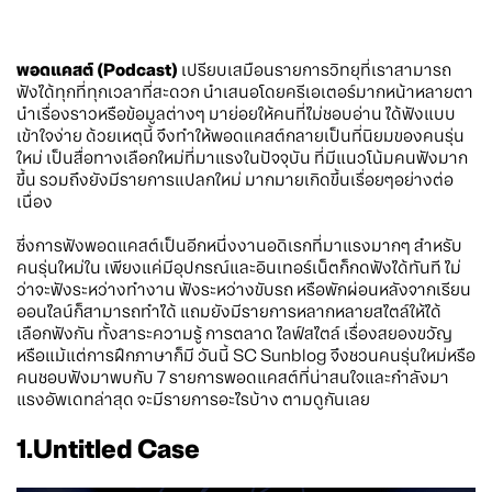
พอดแคสต์ (Podcast)
เปรียบเสมือนรายการวิทยุที่เราสามารถ
ฟังได้ทุกที่ทุกเวลาที่สะดวก นำเสนอโดยครีเอเตอร์มากหน้าหลายตา
นำเรื่องราวหรือข้อมูลต่างๆ มาย่อยให้คนที่ไม่ชอบอ่าน ได้ฟังแบบ
เข้าใจง่าย ด้วยเหตุนี้ จึงทำให้พอดแคสต์กลายเป็นที่นิยมของคนรุ่น
ใหม่ เป็นสื่อทางเลือกใหม่ที่มาแรงในปัจจุบัน ที่มีแนวโน้มคนฟังมาก
ขึ้น รวมถึงยังมีรายการแปลกใหม่ มากมายเกิดขึ้นเรื่อยๆอย่างต่อ
เนื่อง
ซึ่งการฟังพอดแคสต์เป็นอีกหนึ่งงานอดิเรกที่มาแรงมากๆ สำหรับ
คนรุ่นใหม่ใน เพียงแค่มีอุปกรณ์และอินเทอร์เน็ตก็กดฟังได้ทันที ไม่
ว่าจะฟังระหว่างทำงาน ฟังระหว่างขับรถ หรือพักผ่อนหลังจากเรียน
ออนไลน์ก็สามารถทำได้ แถมยังมีรายการหลากหลายสไตล์ให้ได้
เลือกฟังกัน ทั้งสาระความรู้ การตลาด ไลฟ์สไตล์ เรื่องสยองขวัญ
หรือแม้แต่การฝึกภาษาก็มี วันนี้ SC Sunblog จึงชวนคนรุ่นใหม่หรือ
คนชอบฟังมาพบกับ 7 รายการพอดแคสต์ที่น่าสนใจและกำลังมา
แรงอัพเดทล่าสุด จะมีรายการอะไรบ้าง ตามดูกันเลย
1.Untitled Case