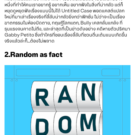
หนึ่งที่ทำให้คนเราอยากรู้ อยากเห็น อยากฟังในสิ่งที่น่ากลัว แต่ก็
หยุดดูหยุดฟังเรื่องแบบนี้ไม่ได้ Untitled Case พอดแคสต์แปลก
ใหม่ที่มาเล่าเรื่องจริงที่ลี้ลับน่ากลัวยิ่งกว่าฟิกชั่น ไม่ว่าจะเป็นเรื่อง
ฆาตกรรมในห้องปิดตาย, ทฤษฎีโลกแตก, Bully เคสกลั่นแกล้ง ที่
รุนแรงจนคาดไม่ถึง, และล่าสุดที่เป็นข่าวดังอย่าง คดีหายตัวปริศนา
Gabby Petito ซึ่งถ้าใครที่ชอบเรื่องลี้ลับที่ชวนตื่นเต้นแบบเกิดขึ้น
จริงแล้วล่ะก็...ต้องไม่พลาด
2.Random as fact