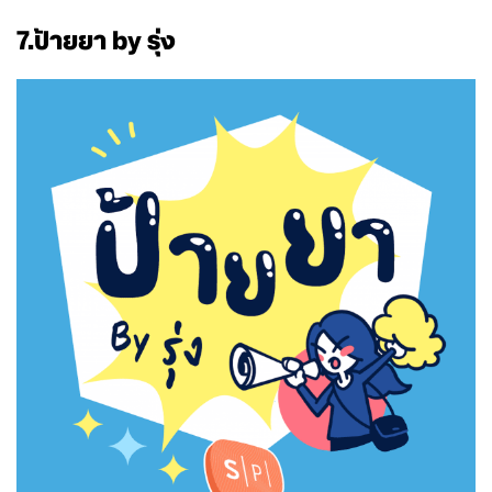
7.ป้ายยา by รุ่ง