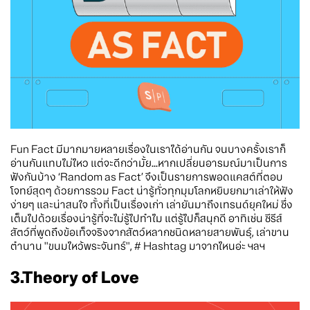
Fun Fact มีมากมายหลายเรื่องในเราได้อ่านกัน จนบางครั้งเราก็
อ่านกันแทบไม่ไหว แต่จะดีกว่ามั้ย...หากเปลี่ยนอารมณ์มาเป็นการ
ฟังกันบ้าง ‘Random as Fact’ จึงเป็นรายการพอดแคสต์ที่ตอบ
โจทย์สุดๆ ด้วยการรวม Fact น่ารู้ทั่วทุกมุมโลกหยิบยกมาเล่าให้ฟัง
ง่ายๆ และน่าสนใจ ทั้งที่เป็นเรื่องเก่า เล่ายันมาถึงเทรนด์ยุคใหม่ ซึ่ง
เต็มไปด้วยเรื่องน่ารู้ที่จะไม่รู้ไปทำไม แต่รู้ไปก็สนุกดี อาทิเช่น ซีรีส์
สัตว์ที่พูดถึงข้อเท็จจริงจากสัตว์หลากชนิดหลายสายพันธุ์, เล่าขาน
ตำนาน "ขนมไหว้พระจันทร์", # Hashtag มาจากไหนอ่ะ ฯลฯ
3.Theory of Love