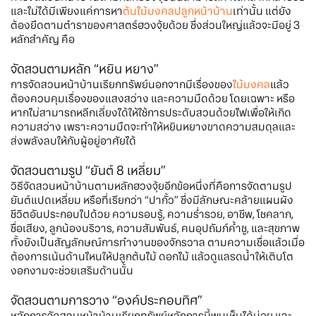
และไม่ได้มีเพียงแค่การหา
ต้นไม้มงคลปลูกหน้าบ้าน
เท่านั้น แต่ยัง
ต้องยึดตามตำราของศาสตร์ฮวงจุ้ยด้วย ซึ่งส่วนใหญ่แล้วจะมีอยู่ 3
หลักสำคัญ คือ
จัดสวนตามหลัก “หยิน หยาง”
การจัดสวนหน้าบ้านเรียกทรัพย์นอกจากมีเรื่องของ
ไม้มงคล
แล้ว
ต้องควบคุมเรื่องของแสงสว่าง และความมืดด้วย โดยเฉพาะ หรือ
หากไม่สามารถหลีกเลี่ยงได้ให้ใช้การประดับสวนด้วยไฟเพื่อให้เกิด
ความสว่าง เพราะความมืดจะทำให้หยินหยางขาดความสมดุลและ
ส่งพลังลบให้กับผู้อยู่อาศัยได้
จัดสวนตามรูป “ยันต์ 8 เหลี่ยม”
วิธีจัดสวนหน้าบ้านตามหลักฮวงจุ้ยอีกข้อหนึ่งที่คือการจัดตามรูป
ยันต์แปดเหลี่ยม หรือที่เรียกว่า “ปากั้ว” ซึ่งมีลักษณะคล้ายแผนผัง
ชีวิตอันประกอบไปด้วย ความรอบรู้, ความร่ำรวย, อาชีพ, โชคลาภ,
ชื่อเสียง, ลูกน้องบริวาร, ความสัมพันธ์, คนอุปถัมภ์ค้ำชู, และสุขภาพ
ทั้งยังเป็นสัญลักษณ์การทำงานของจักรวาล ตามความเชื่อแล้วเมื่อ
ต้องการเน้นด้านไหนให้ปลูกต้นไม้ ดอกไม้ แล้วดูแลรดน้ำให้เติบโต
งอกงามจะช่วยเสริมด้านนั้น
จัดสวนตามการวาง “องค์ประกอบทิศ”
หลักการจัดสวนหน้าบ้านเรียกทรัพย์หลักการนี้พบเห็นได้บ่อย และ