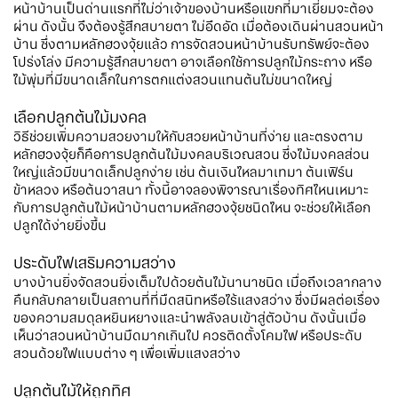
หน้าบ้านเป็นด่านแรกที่ไม่ว่าเจ้าของบ้านหรือแขกที่มาเยี่ยมจะต้อง
ผ่าน ดังนั้น จึงต้องรู้สึกสบายตา ไม่อึดอัด เมื่อต้องเดินผ่านสวนหน้า
บ้าน ซึ่งตามหลักฮวงจุ้ยแล้ว การจัดสวนหน้าบ้านรับทรัพย์จะต้อง
โปร่งโล่ง มีความรู้สึกสบายตา อาจเลือกใช้การปลูกไม้กระถาง หรือ
ไม้พุ่มที่มีขนาดเล็กในการตกแต่งสวนแทนต้นไม่ขนาดใหญ่
เลือกปลูกต้นไม้มงคล
วิธีช่วยเพิ่มความสวยงามให้กับสวยหน้าบ้านที่ง่าย และตรงตาม
หลักฮวงจุ้ยก็คือการปลูกต้นไม้มงคลบริเวณสวน ซึ่งไม้มงคลส่วน
ใหญ่แล้วมีขนาดเล็กปลูกง่าย เช่น ต้นเงินไหลมาเทมา ต้นเฟิร์น
ข้าหลวง หรือต้นวาสนา ทั้งนี้อาจลองพิจารณาเรื่องทิศไหนเหมาะ
กับการปลูกต้นไม้หน้าบ้านตามหลักฮวงจุ้ยชนิดไหน จะช่วยให้เลือก
ปลูกได้ง่ายยิ่งขึ้น
ประดับไฟเสริมความสว่าง
บางบ้านยิ่งจัดสวนยิ่งเต็มไปด้วยต้นไม้นานาชนิด เมื่อถึงเวลากลาง
คืนกลับกลายเป็นสถานที่ที่มืดสนิทหรือไร้แสงสว่าง ซึ่งมีผลต่อเรื่อง
ของความสมดุลหยินหยางและนำพลังลบเข้าสู่ตัวบ้าน ดังนั้นเมื่อ
เห็นว่าสวนหน้าบ้านมืดมากเกินไป ควรติดตั้งโคมไฟ หรือประดับ
สวนด้วยไฟแบบต่าง ๆ เพื่อเพิ่มแสงสว่าง
ปลูกต้นไม้ให้ถูกทิศ