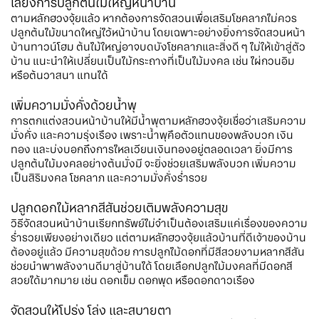
เลี่ยงการปลูกต้นไม้ใหญ่หน้าบ้าน
ตามหลักฮวงจุ้ยแล้ว หากต้องการจัดสวนเพื่อเสริมโชคลาภไม่ควร
ปลูกต้นไม้ขนาดใหญ่ไว้หน้าบ้าน โดยเฉพาะอย่างยิ่งการจัดสวนหน้า
บ้านทาวน์โฮม ต้นไม้ใหญ่อาจบดบังโชคลาภและสิ่งดี ๆ ไม่ให้เข้าสู่ตัว
บ้าน แนะนำให้เปลี่ยนเป็นไม้กระถางที่เป็นไม้มงคล เช่น ไผ่กวนอิม
หรือต้นวาสนา แทนได้
เพิ่มความมั่งคั่งด้วยน้ำพุ
การตกแต่งสวนหน้าบ้านให้มีน้ำพุตามหลักฮวงจุ้ยเชื่อว่าเสริมความ
มั่งคั่ง และความรุ่งเรือง เพราะน้ำพุคือตัวแทนของพลังบวก เงิน
ทอง และบ่งบอกถึงการไหลเวียนเงินทองอยู่ตลอดเวลา ยิ่งมีการ
ปลูกต้นไม้มงคลอย่างต้นมั่งมี จะยิ่งช่วยเสริมพลังบวก เพิ่มความ
เป็นสิริมงคล โชคลาภ และความมั่งคั่งร่ำรวย
ปลูกดอกไม้หลากสีสันช่วยเติมพลังความสุข
วิธีจัดสวนหน้าบ้านเรียกทรัพย์ไม่จำเป็นต้องเสริมแค่เรื่องของความ
ร่ำรวยเพียงอย่างเดียว แต่ตามหลักฮวงจุ้ยแล้วบ้านที่ดีเจ้าของบ้าน
ต้องอยู่แล้ว มีความสุขด้วย การปลูกไม้ดอกที่มีสีสวยงามหลากสีสัน
ช่วยนำพาพลังงานดีมาสู่บ้านได้ โดยเลือกปลูกไม้มงคลที่มีดอกสี
สวยได้มากมาย เช่น ดอกเข็ม ดอกพุด หรือดอกดาวเรือง
จัดสวนให้โปร่ง โล่ง และสบายตา