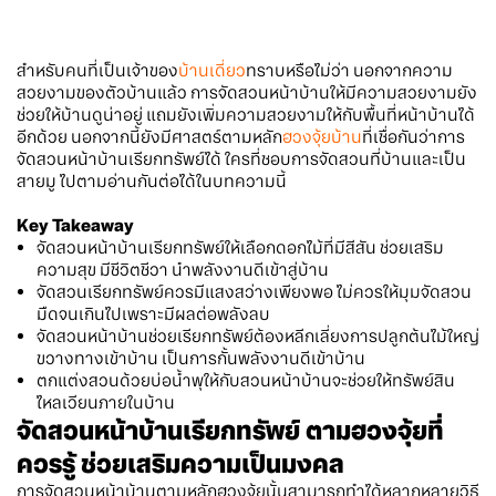
สำหรับคนที่เป็นเจ้าของ
บ้านเดี่ยว
ทราบหรือไม่ว่า นอกจากความ
สวยงามของตัวบ้านแล้ว การจัดสวนหน้าบ้านให้มีความสวยงามยัง
ช่วยให้บ้านดูน่าอยู่ แถมยังเพิ่มความสวยงามให้กับพื้นที่หน้าบ้านได้
อีกด้วย นอกจากนี้ยังมีศาสตร์ตามหลัก
ฮวงจุ้ยบ้าน
ที่เชื่อกันว่าการ
จัดสวนหน้าบ้านเรียกทรัพย์ได้ ใครที่ชอบการจัดสวนที่บ้านและเป็น
สายมู ไปตามอ่านกันต่อได้ในบทความนี้
Key Takeaway
จัดสวนหน้าบ้านเรียกทรัพย์ให้เลือกดอกไม้ที่มีสีสัน ช่วยเสริม
ความสุข มีชีวิตชีวา นำพลังงานดีเข้าสู่บ้าน
จัดสวนเรียกทรัพย์ควรมีแสงสว่างเพียงพอ ไม่ควรให้มุมจัดสวน
มืดจนเกินไปเพราะมีผลต่อพลังลบ
จัดสวนหน้าบ้านช่วยเรียกทรัพย์ต้องหลีกเลี่ยงการปลูกต้นไม้ใหญ่
ขวางทางเข้าบ้าน เป็นการกั้นพลังงานดีเข้าบ้าน
ตกแต่งสวนด้วยบ่อน้ำพุให้กับสวนหน้าบ้านจะช่วยให้ทรัพย์สิน
ไหลเวียนภายในบ้าน
จัดสวนหน้าบ้านเรียกทรัพย์ ตามฮวงจุ้ยที่
ควรรู้ ช่วยเสริมความเป็นมงคล
การจัดสวนหน้าบ้านตามหลักฮวงจุ้ยนั้นสามารถทำได้หลากหลายวิธี