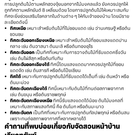
การปลูกต้นไม้ตามหลักฮวงจุ้ยนอกจากไม้มงคลแล้ว ยังควรปลูกให้
ถูกทิศตามหลักยันต์ 8 เหลี่ยมด้วย โดยการปลูกต้นไม้ให้เหมาะสมกับ
ทิศจะยิ่งช่วยเสริมโชคลาภในด้านต่าง ๆ ให้กับเจ้าของบ้าน โดยมีราย
ละเอียดดังนี้
ทิศเหนือ
เหมาะสำหรับต้นไม้ที่ไม่ชอบแดด เช่น ว่านเศรษฐี หรือต้น
ชวนชม
ทิศตะวันออกเฉียงเหนือ
เหมาะสำหรับต้นไม้ที่ชอบแสงแดดปาน
กลาง เช่น ต้นวาสนา ต้นมะลิ หรือต้นทองอุไร
ทิศตะวันออก
เป็นทิศที่เหมาะกับการวางต้นไม้ที่รับแดดครึ่งวัน
เช่น ต้นไผ่สีสุก หรือต้นทับทิม
ทิศตะวันออกเฉียงใต้
ทิศนี้โดนแสงแดดมากควรปลูกไม้ที่ชอบ
แดดจัด เช่น ต้นสารภี หรือต้นโป๊ยเซียน
ทิศใต้
เหมาะกับการปลูกต้นไม้ที่รับแดดได้เต็มที่ เช่น ต้นหว้า หรือ
ต้นมะม่วง
ทิศตะวันตกเฉียงใต้
ทิศนี้เหมาะกับต้นไม้ที่ทนต่อสภาพอากาศ
เช่น ต้นขนุน หรือต้นราชพฤกษ์
ทิศตะวันตกเฉียงเหนือ
ทิศนี้รับแสงแดดได้น้อย ต้นไม้มงคลที่
เหมาะกับสภาพแสงทิศนี้ คือ ต้นโมก หรือต้นมะนาว
ทิศตะวันตก
เป็นทิศที่เหมาะกับการปลูกต้นกัลปพฤกษ์ หรือต้นสน
เพราะทนต่อสภาพอากาศที่หลากหลายได้
คำถามที่พบบ่อยเกี่ยวกับจัดสวนหน้าบ้าน