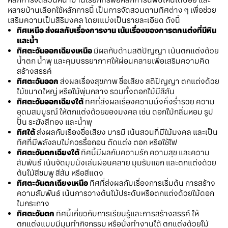
หลายบ้านเลือกใช้หลักการนี้ เป็นการจัดสวนตามทิศต่าง ๆ เพื่อช่วย
เสริมความเป็นสิริมงคล โดยเแบ่งเป็นรายละเอียด ดังนี้
ทิศเหนือ
ส่งผลกับเรื่องการงาน เน้นเรื่องของการตกแต่งที่มีหิน
และน้ำ
ทิศตะวันออกเฉียงเหนือ
มีผลกับด้านสติปัญญา เน้นตกแต่งด้วย
น้ำตก น้ำพุ และคุมบรรยากาศให้ผ่อนคลายเพื่อเสริมความคิด
สร้างสรรค์
ทิศตะวันออก
ส่งผลเรื่องสุขภาพ ชื่อเสียง สติปัญญา ตกแต่งด้วย
ไม้ขนาดใหญ่ หรือไม้พุ่มกลาง รวมทั้งดอกไม้มีสีสัน
ทิศตะวันออกเฉียงใต้
ทิศที่ส่งผลเรื่องความมั่งคั่งร่ำรวย ความ
อุดมสมบูรณ์ ให้ตกแต่งด้วยของมงคล เช่น ดอกไม้กลิ่นหอม รูป
ปั้น ระฆังสีทอง และน้ำพุ
ทิศใต้
ส่งผลกับเรื่องชื่อเสียง บารมี เน้นสวนที่มีไม้มงคล และเป็น
ทิศที่มีพลังลบไม่ควรรื้อถอน ตัดแต่ง ตอก หรือใช้ไฟ
ทิศตะวันตกเฉียงใต้
ทิศนี้มีผลกับความรัก ความสุข และความ
สัมพันธ์ เน้นจัดมุมนั่งเล่นผ่อนคลาย มุมรับแขก และตกแต่งด้วย
ต้นไม้สีชมพู สีส้ม หรือสีแดง
ทิศตะวันตกเฉียงเหนือ
ทิศที่ส่งผลกับเรื่องการเริ่มต้น การสร้าง
ความสัมพันธ์ เน้นการวางต้นไม้ประดับหรือตกแต่งด้วยไม้ดอก
ในกระถาง
ทิศตะวันตก
ทิศนี้เกี่ยวกับการเรียนรู้และการสร้างสรรค์ ให้
ตกแต่งแบบมีมุมทำกิจกรรม หรือนั่งทำงานได้ ตกแต่งด้วยไม้