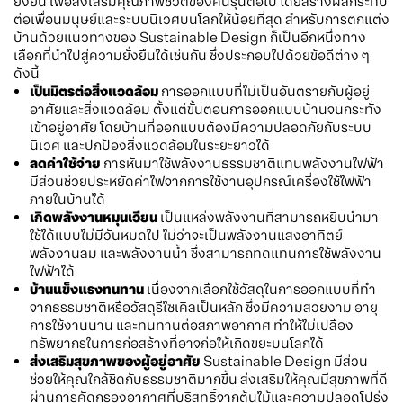
ยั่งยืน เพื่อส่งเสริมคุณภาพชีวิตของคนรุ่นต่อไป โดยสร้างผลกระทบ
ต่อเพื่อนมนุษย์และระบบนิเวศบนโลกให้น้อยที่สุด สำหรับการตกแต่ง
บ้านด้วยแนวทางของ Sustainable Design ก็เป็นอีกหนึ่งทาง
เลือกที่นำไปสู่ความยั่งยืนได้เช่นกัน ซึ่งประกอบไปด้วยข้อดีต่าง ๆ
ดังนี้
เป็นมิตรต่อสิ่งแวดล้อม
การออกแบบที่ไม่เป็นอันตรายกับผู้อยู่
อาศัยและสิ่งแวดล้อม ตั้งแต่ขั้นตอนการออกแบบบ้านจนกระทั่ง
เข้าอยู่อาศัย โดยบ้านที่ออกแบบต้องมีความปลอดภัยกับระบบ
นิเวศ และปกป้องสิ่งแวดล้อมในระยะยาวได้
ลดค่าใช้จ่าย
การหันมาใช้พลังงานธรรมชาติแทนพลังงานไฟฟ้า
มีส่วนช่วยประหยัดค่าไฟจากการใช้งานอุปกรณ์เครื่องใช้ไฟฟ้า
ภายในบ้านได้
เกิดพลังงานหมุนเวียน
เป็นแหล่งพลังงานที่สามารถหยิบนำมา
ใช้ได้แบบไม่มีวันหมดไป ไม่ว่าจะเป็นพลังงานแสงอาทิตย์
พลังงานลม และพลังงานน้ำ ซึ่งสามารถทดแทนการใช้พลังงาน
ไฟฟ้าได้
บ้านแข็งแรงทนทาน
เนื่องจากเลือกใช้วัสดุในการออกแบบที่ทำ
จากธรรมชาติหรือวัสดุรีไซเคิลเป็นหลัก ซึ่งมีความสวยงาม อายุ
การใช้งานนาน และทนทานต่อสภาพอากาศ ทำให้ไม่เปลือง
ทรัพยากรในการก่อสร้างที่อาจก่อให้เกิดขยะบนโลกได้
ส่งเสริมสุขภาพของผู้อยู่อาศัย
Sustainable Design มีส่วน
ช่วยให้คุณใกล้ชิดกับธรรมชาติมากขึ้น ส่งเสริมให้คุณมีสุขภาพที่ดี
ผ่านการคัดกรองอากาศที่บริสุทธิ์จากต้นไม้และความปลอดโปร่ง