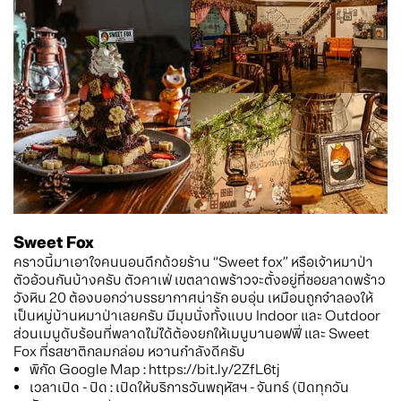
Sweet Fox
คราวนี้มาเอาใจคนนอนดึกด้วยร้าน “Sweet fox” หรือเจ้าหมาป่า
ตัวอ้วนกันบ้างครับ ตัวคาเฟ่ เขตลาดพร้าวจะตั้งอยู่ที่ซอยลาดพร้าว
วังหิน 20 ต้องบอกว่าบรรยากาศน่ารัก อบอุ่น เหมือนถูกจำลองให้
เป็นหมู่บ้านหมาป่าเลยครับ มีมุมนั่งทั้งแบบ Indoor และ Outdoor
ส่วนเมนูดับร้อนที่พลาดไม่ได้ต้องยกให้เมนูบานอฟฟี่ และ Sweet
Fox ที่รสชาติกลมกล่อม หวานกำลังดีครับ
พิกัด Google Map : https://bit.ly/2ZfL6tj
เวลาเปิด - ปิด : เปิดให้บริการวันพฤหัสฯ - จันทร์ (ปิดทุกวัน