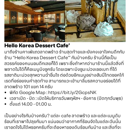
Hello Korea Dessert Cafe’
มาถึงร้านคาเฟ่แถวลาดพร้าว ร้านสุดท้ายและยังคงเอาใจคนดึกกับ
ร้าน “Hello Korea Dessert Cafe’” กันบ้างครับ ร้านนี้ถือเป็น
สวรรค์ของคนนอนดึกเลยก็ได้ เพราะซึ่งถ้าหากว่ามาร้านนี้แล้วสิ่งที่
พลาดไม่ได้ก็คือเมนูบิงซูครับ โดยเฉพาะบิงซูมะม่วงเชอเบท ที่ได้
รสชาติมะม่วงสุกหวานฉ่ำชื่นใจ ต่อด้วยอีกเมนูอย่างฮันนี่โทดชอคโก้
เรดที่อร่อยจนคำสุดท้าย สามารถแวะเข้ามาลิ้มรสความอร่อยได้ที่
ลาดพร้าว 101 แยก 14 ครับ
พิกัด Google Map : https://bit.ly/2GcpsNK
เวลาเปิด - ปิด : เปิดให้บริการวันพฤหัสฯ - อังคาร (ปิดทุกวันพุธ)
ตั้งแต่ 14.00 - 01.00 น.
เป็นอย่างไรกันบ้างครับ? แต่ละ cafe ลาดพร้าว และแต่ละเมนูดับ
ร้อนที่เราพาไปลุยกันมา แน่นอนว่าอากาศที่ร้อนจัดในแต่ละวันนั้น
เราอดใจไม่ได้หรอกครับที่จะต้องหาของดับร้อนกันบ้าง และสิ่งที่จะ