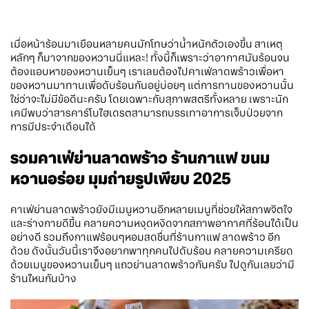
เมื่อหน้าร้อนมาเยือนหลายคนมักโทษว่าน้ำหนักตัวเองขึ้น สาเหตุ
หลักๆ ก็มาจากของหวานนี่แหละ! ทั้งนี้ก็เพราะว่าอากาศมันร้อนจน
ต้องแอบหาของหวานเย็นๆ เราเลยต้องไปคาเฟ่ลาดพร้าวเพื่อหา
ของหวานมาทานเพื่อดับร้อนกันอยู่บ่อยๆ แต่การทานของหวานนั้น
ใช่ว่าจะไม่มีข้อดีนะครับ โดยเฉพาะกับสุภาพสตรีทั้งหลาย เพราะนัก
เคมีพบว่าสารคาร์โบไฮเดรตสามารถบรรเทาอาการเจ็บป่วยจาก
การมีประจำเดือนได้
รวมคาเฟ่ย่านลาดพร้าว ร้านกาแฟ ขนม
หวานอร่อย มุมถ่ายรูปเพียบ 2025
คาเฟ่ย่านลาดพร้าวยังมีเมนูหวานอีกหลายเมนูที่ช่วยให้สภาพจิตใจ
และร่างกายดีขึ้น คลายความหงุดหงิดจากสภาพอากาศที่ร้อนได้เป็น
อย่างดี รวมถึงกาแฟร้อนๆหอมสดชื่นที่ร้านกาแฟ ลาดพร้าว อีก
ด้วย ดังนั้นวันนี้เราจึงอยากพาทุกคนไปดับร้อน คลายความเครียด
ด้วยเมนูของหวานเย็นๆ แถวย่านลาดพร้าวกันครับ ไปดูกันเลยว่ามี
ร้านไหนกันบ้าง