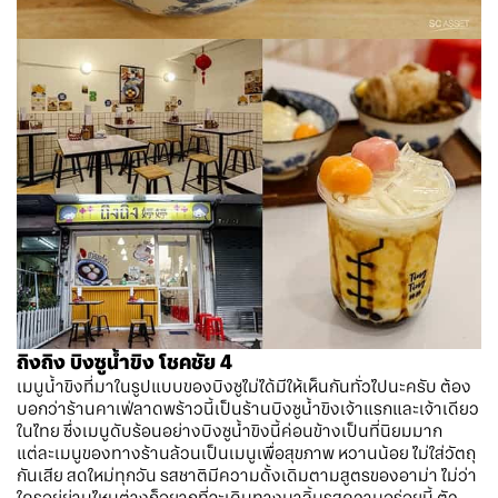
ถิงถิง บิงซูน้ำขิง โชคชัย 4
เมนูน้ำขิงที่มาในรูปแบบของบิงซูไม่ได้มีให้เห็นกันทั่วไปนะครับ ต้อง
บอกว่าร้านคาเฟ่ลาดพร้าวนี้เป็นร้านบิงซูน้ำขิงเจ้าแรกและเจ้าเดียว
ในไทย ซึ่งเมนูดับร้อนอย่างบิงซูน้ำขิงนี้ค่อนข้างเป็นที่นิยมมาก
แต่ละเมนูของทางร้านล้วนเป็นเมนูเพื่อสุขภาพ หวานน้อย ไม่ใส่วัตถุ
กันเสีย สดใหม่ทุกวัน รสชาติมีความดั้งเดิมตามสูตรของอาม่า ไม่ว่า
ใครอยู่ย่านไหนต่างก็อยากที่จะเดินทางมาลิ้มรสความอร่อยนี้ ตัว