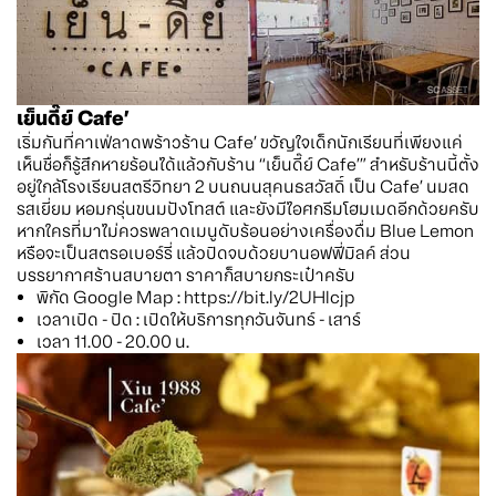
เย็นดี๊ย์ Cafe’
เริ่มกันที่คาเฟ่ลาดพร้าวร้าน Cafe’ ขวัญใจเด็กนักเรียนที่เพียงแค่
เห็นชื่อก็รู้สึกหายร้อนได้แล้วกับร้าน “เย็นดี๊ย์ Cafe’” สำหรับร้านนี้ตั้ง
อยู่ใกล้โรงเรียนสตรีวิทยา 2 บนถนนสุคนธสวัสดิ์ เป็น Cafe’ นมสด
รสเยี่ยม หอมกรุ่นขนมปังโทสต์ และยังมีไอศกรีมโฮมเมดอีกด้วยครับ
หากใครที่มาไม่ควรพลาดเมนูดับร้อนอย่างเครื่องดื่ม Blue Lemon
หรือจะเป็นสตรอเบอร์รี่ แล้วปิดจบด้วยบานอฟฟี่มิลค์ ส่วน
บรรยากาศร้านสบายตา ราคาก็สบายกระเป๋าครับ
พิกัด Google Map : https://bit.ly/2UHlcjp
เวลาเปิด - ปิด : เปิดให้บริการทุกวันจันทร์ - เสาร์
เวลา 11.00 - 20.00 น.