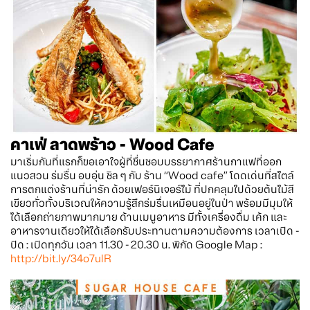
คาเฟ่ ลาดพร้าว - Wood Cafe
มาเริ่มกันที่แรกก็ขอเอาใจผู้ที่ชื่นชอบบรรยากาศร้านกาแฟที่ออก
แนวสวน ร่มรื่น อบอุ่น ชิล ๆ กับ ร้าน “Wood cafe” โดดเด่นที่สไตล์
การตกแต่งร้านที่น่ารัก ด้วยเฟอร์นิเจอร์ไม้ ที่ปกคลุมไปด้วยต้นไม้สี
เขียวทั่วทั้งบริเวณให้ความรู้สึกร่มรื่นเหมือนอยู่ในป่า พร้อมมีมุมให้
ได้เลือกถ่ายภาพมากมาย ด้านเมนูอาหาร มีทั้งเครื่องดื่ม เค้ก และ
อาหารจานเดียวให้ได้เลือกรับประทานตามความต้องการ เวลาเปิด -
ปิด : เปิดทุกวัน เวลา 11.30 - 20.30 น. พิกัด Google Map :
http://bit.ly/34o7ulR