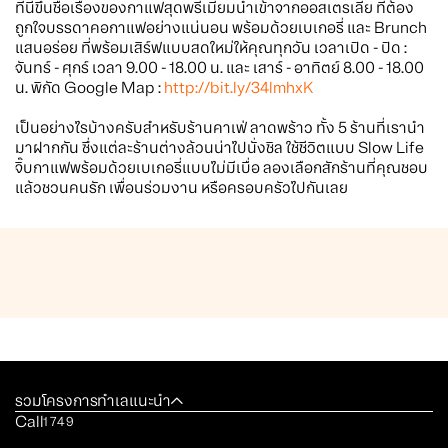
ที่นี่ขึ้นชื่อเรื่องของกาแฟสุดพรีเมียมนำเข้าจากออสเตรเลีย ที่ต้อง
ถูกใจบรรดาคอกาแฟอย่างแน่นอน พร้อมด้วยเบเกอรี่ และ Brunch
แสนอร่อย ที่พร้อมเสิร์ฟแบบสดใหม่ให้คุณทุกวัน เวลาเปิด - ปิด :
จันทร์ - ศุกร์ เวลา 9.00 - 18.00 น. และ เสาร์ - อาทิตย์ 8.00 - 18.00
น. พิกัด Google Map :
http://bit.ly/34lmhxK
เป็นอย่างไรบ้างครับสำหรับร้านคาเฟ่ ลาดพร้าว ทั้ง 5 ร้านที่เรานำ
มาฝากกัน ซึ่งแต่ละร้านต่างล้วนน่าไปนั่งชิล ใช้ชีวิตแบบ Slow Life
จิ๊บกาแฟพร้อมด้วยเบเกอรี่แบบไม่มีเบื่อ ลองเลือกสักร้านที่คุณชอบ
แล้วชวนคนรัก เพื่อนร่วมงาน หรือครอบครัวไปกันเลย
รวมโครงการทำเลแนะนำ
Call
1749