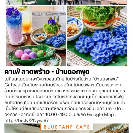
คาเฟ่ ลาดพร้าว - บ้านดอกพุด
เปลี่ยนแนวมาเอาใจสายขนมไทยกันบ้างกับร้าน “บ้านดอกพุด”
Cafeขนมไทยโบราณที่คนรักขนมไทยไม่ควรพลาดในบรรยากาศ
ร้านน่ารัก ๆ ที่เงียบสงบท่ามกลางธรรมชาติ ด้วยเมนูขนมไทยสูตร
ต้นตำรับที่หารับประทานยากในหลากหลายเมนูเด็ด และยังเสิร์ฟคู่
กับไอศกรีมโฮมเมดแสนอร่อย พร้อมด้วยเครื่องดื่มทั้งเมนูร้อนและ
เย็นให้กินคู่กันเสริมรสชาติให้กลมกล่อมมากยิ่งขึ้น เวลาเปิด - ปิด :
อังคาร - อาทิตย์ เวลา 10:00 - 19:00 น. พิกัด Google Map :
http://bit.ly/2Nywj87