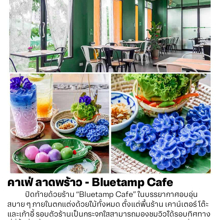
คาเฟ่ ลาดพร้าว - Bluetamp Cafe
ปิดท้ายด้วยร้าน “Bluetamp Cafe” ในบรรยากาศอบอุ่น
สบาย ๆ ภายในตกแต่งด้วยไม้ทั้งหมด ตั้งแต่พื้นร้าน เคาน์เตอร์ โต๊ะ
และเก้าอี้ รอบตัวร้านเป็นกระจกใสสามารถมองชมวิวได้รอบทิศทาง