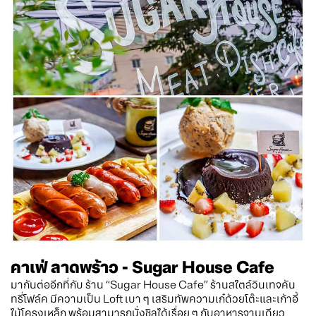
คาเฟ่ ลาดพร้าว - Sugar House Cafe
มากันต่ออีกที่กับ ร้าน “Sugar House Cafe” ร้านสไตล์วินเทจคัน
ทรี่โฟล์ค มีความเป็น Loft เบา ๆ เสริมทัพความเก๋ด้วยโต๊ะและเก้าอี้
ไม้โครงเหล็ก พร้อมสามารถนั่งชิลได้เรื่อย ๆ กับอาหารจานเดียว