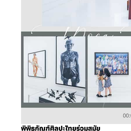
พิพิธภัณฑ์ศิลปะไทยร่วมสมัย