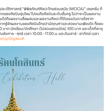
์ประวัติศาสตร์ “พิพิธภัณฑ์ศิลปะไทยร่วมสมัย (MOCA)” เลยครับ ที่
ของศิลปินรุ่นใหม่ ไปจนถึงศิลปินระดับชั้นครู ไม่ว่าจะเป็นผลงาน
์ รวมไปถึงผลงานสื่อผสมและผลงานศิลปะที่ได้แรงบันดาลใจจาก
ู้จักผลงานของศิลปินไทยว่ามีคุณค่าและสวยงามเพียงใด ก็ลอง
่ 250 บาท นักเรียน/นักศึกษา (โปรดแสดงบัตร) 100 บาท และเด็กที่อายุ
: วันอังคาร - ศุกร์ เวลา 10.00 - 17.00 น. และวันเสาร์ - อาทิตย์ เวลา
bit.ly/2qykzuK