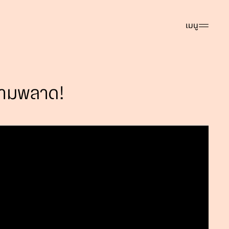
เมนู
ห้ามพลาด!