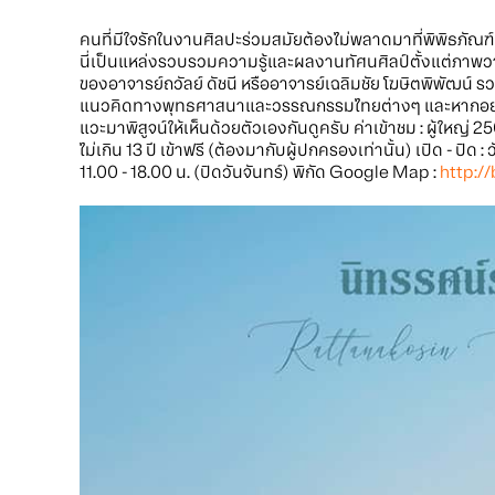
คนที่มีใจรักในงานศิลปะร่วมสมัยต้องไม่พลาดมาที่พิพิธภัณฑ
นี่เป็นแหล่งรวบรวมความรู้และผลงานทัศนศิลป์ตั้งแต่ภาพวาด
ของอาจารย์ถวัลย์ ดัชนี หรืออาจารย์เฉลิมชัย โฆษิตพิพัฒน
แนวคิดทางพุทธศาสนาและวรรณกรรมไทยต่างๆ และหากอยากร
แวะมาพิสูจน์ให้เห็นด้วยตัวเองกันดูครับ ค่าเข้าชม : ผู้ใหญ
ไม่เกิน 13 ปี เข้าฟรี (ต้องมากับผู้ปกครองเท่านั้น) เปิด - ปิด 
11.00 - 18.00 น. (ปิดวันจันทร์) พิกัด Google Map :
http://