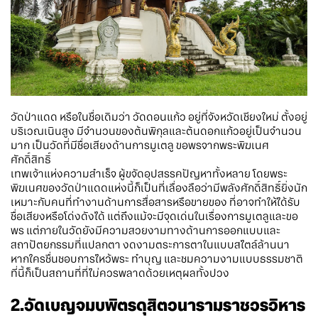
วัดป่าแดด หรือในชื่อเดิมว่า วัดดอนแก้ว อยู่ที่จังหวัดเชียงใหม่ ตั้งอยู่
บริเวณเนินสูง มีจำนวนของต้นพิกุลและต้นดอกแก้วอยู่เป็นจำนวน
มาก เป็นวัดที่มีชื่อเสียงด้านการมูเตลู ขอพรจากพระพิฆเนศ
ศักดิ์สิทธิ์
เทพเจ้าแห่งความสำเร็จ ผู้ขจัดอุปสรรคปัญหาทั้งหลาย โดยพระ
พิฆเนศของวัดป่าแดดแห่งนี้ก็เป็นที่เลื่องลือว่ามีพลังศักดิ์สิทธิ์ยิ่งนัก
เหมาะกับคนที่ทำงานด้านการสื่อสารหรือขายของ ที่อาจทำให้ได้รับ
ชื่อเสียงหรือโด่งดังได้ แต่ถึงแม้จะมีจุดเด่นในเรื่องการมูเตลูและขอ
พร แต่ภายในวัดยังมีความสวยงามทางด้านการออกแบบและ
สถาปัตยกรรมที่แปลกตา งดงามตระการตาในแบบสไตล์ล้านนา
หากใครชื่นชอบการไหว้พระ ทำบุญ และชมความงามแบบธรรมชาติ
ที่นี้ก็เป็นสถานที่ที่ไม่ควรพลาดด้วยเหตุผลทั้งปวง
2.วัดเบญจมบพิตรดุสิตวนารามราชวรวิหาร