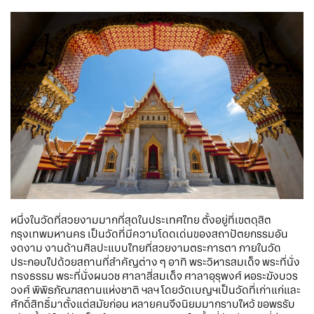
หนึ่งในวัดที่สวยงามมากที่สุดในประเทศไทย ตั้งอยู่ที่เขตดุสิต
กรุงเทพมหานคร เป็นวัดที่มีความโดดเด่นของสถาปัตยกรรมอัน
งดงาม งานด้านศิลปะแบบไทยที่สวยงามตระการตา ภายในวัด
ประกอบไปด้วยสถานที่สำคัญต่าง ๆ อาทิ พระวิหารสมเด็จ พระที่นั่ง
ทรงธรรม พระที่นั่งผนวช ศาลาสี่สมเด็จ ศาลาอุรุพงศ์ หอระฆังบวร
วงศ์ พิพิธภัณฑสถานแห่งชาติ ฯลฯ โดยวัดเบญฯเป็นวัดที่เก่าแก่และ
ศักดิ์สิทธิ์มาตั้งแต่สมัยก่อน หลายคนจึงนิยมมากราบไหว้ ขอพรรับ