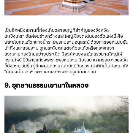
เป็นอีกหนึ่งสถานที่ท่องเที่ยวสายบุญที่สำคัญของจังหวัด
ฉะเชิงเทรา วัดค่อนข้างกว้างและใหญ่ ซึ่งจุดเด่นของวัดแห่งนี้ คือ
พระอุโบสถแก้วกลางน้ำราชพรหมยานอนุสรณ์ ด้วยการออกแบบอัน
น่าทึ่งและสวยงาม ถูกประดับตกแต่งด้วยแก้วหรือกระจกเงา
ลวดลายทรงไทยอย่างประณีต มีองค์หลวงพ่อโสธรขนาดใหญ่ให้
กราบไหว้ มีวิหารแก้วพระราชพรหมยาน มีบรรยากาศรอบ ๆ ของวัด
ก็ยังสงบ ร่มรื่น รู้สึกผ่อนคลาย และยังมีวิวธรรมชาติที่เป็นท้องนาให้
ได้มองเป็นอาหารตาและแชะภาพถ่ายรูปได้อีกด้วย
9. อุทยานธรรมเขานาในหลวง