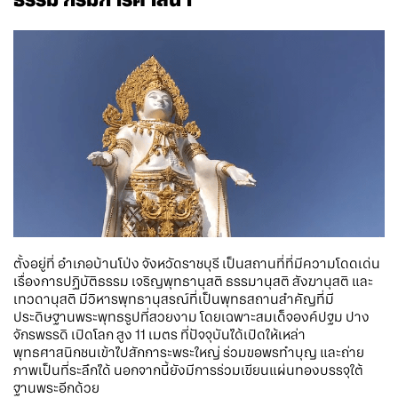
ตั้งอยู่ที่ อำเภอบ้านโป่ง จังหวัดราชบุรี เป็นสถานที่ที่มีความโดดเด่น
เรื่องการปฏิบัติธรรม เจริญพุทธานุสติ ธรรมานุสติ สังฆานุสติ และ
เทวดานุสติ มีวิหารพุทธานุสรณ์ที่เป็นพุทธสถานสำคัญที่มี
ประดิษฐานพระพุทธรูปที่สวยงาม โดยเฉพาะสมเด็จองค์ปฐม ปาง
จักรพรรดิ เปิดโลก สูง 11 เมตร ที่ปัจจุบันได้เปิดให้เหล่า
พุทธศาสนิกชนเข้าไปสักการะพระใหญ่ ร่วมขอพรทำบุญ และถ่าย
ภาพเป็นที่ระลึกได้ นอกจากนี้ยังมีการร่วมเขียนแผ่นทองบรรจุใต้
ฐานพระอีกด้วย