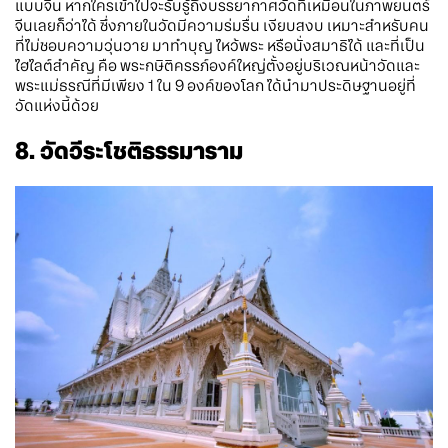
แบบจีน หากใครเข้าไปจะรับรู้ถึงบรรยากาศวัดที่เหมือนในภาพยนตร์
จีนเลยก็ว่าได้ ซึ่งภายในวัดมีความร่มรื่น เงียบสงบ เหมาะสำหรับคน
ที่ไม่ชอบความวุ่นวาย มาทำบุญ ไหว้พระ หรือนั่งสมาธิได้ และที่เป็น
ไฮไลต์สำคัญ คือ พระกษิติครรภ์องค์ใหญ่ตั้งอยู่บริเวณหน้าวัดและ
พระแม่ธรณีที่มีเพียง 1 ใน 9 องค์ของโลก ได้นำมาประดิษฐานอยู่ที่
วัดแห่งนี้ด้วย
8. วัดวีระโชติธรรมาราม