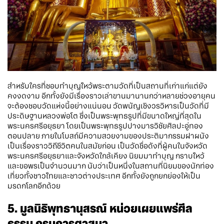
สำหรับใครที่ชอบทำบุญไหว้พระตามวัดที่เป็นสถานที่เก่าแก่แต่ยัง
คงงดงาม อีกทั้งยังมีเรื่องราวเล่าขานมานานกว่าหลายช่วงอายุคน
จะต้องชอบวัดแห่งนี้อย่างแน่นอน วัดพนัญเชิงวรวิหารเป็นวัดที่มี
ประดิษฐานหลวงพ่อโต ซึ่งเป็นพระพุทธรูปที่มีขนาดใหญ่ที่สุดใน
พระนครศรีอยุธยา โดยเป็นพระพุทธรูปปางมารวิชัยศิลปะอู่ทอง
ตอนปลาย ภายในโบสถ์มีความสวยงามของประติมากรรมฝาผนัง
เป็นเรื่องราววิถีชีวิตคนในสมัยก่อน เป็นวัดชื่อดังที่ผู้คนในจังหวัด
พระนครศรีอยุธยาและจังหวัดใกล้เคียง นิยมมาทำบุญ กราบไหว้
และขอพรเป็นจำนวนมาก นับว่าเป็นหนึ่งในสถานที่นิยมของนักท่อง
เที่ยวทั้งชาวไทยและชาวต่างประเทศ อีกทั้งยังถูกยกย่องให้เป็น
มรดกโลกอีกด้วย
5. มูลนิธิพุทธานุสรณ์ หน่วยเผยแพร่ศีล
ธรรม กรมการศาสนา