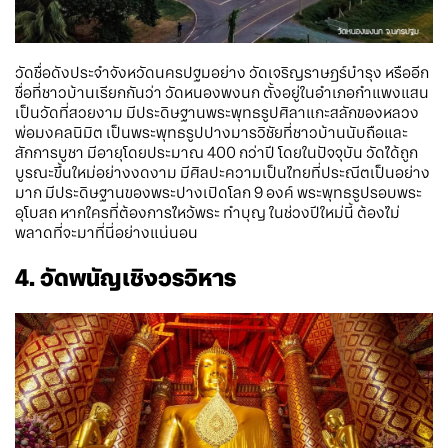
วัดชื่อดังประจำจังหวัดนครปฐมอย่าง วัดเจริญราษฎร์บำรุง หรืออีก
ชื่อที่ชาวบ้านเรียกกันว่า วัดหนองพงนก ตั้งอยู่ในอำเภอกำแพงแสน
เป็นวัดที่สวยงาม มีประดิษฐานพระพุทธรูปศิลาแกะสลักของหลวง
พ่อมงคลนิมิต เป็นพระพุทธรูปปางมารวิชัยที่ชาวบ้านนับถือและ
สักการบูชา มีอายุโดยประมาณ 400 กว่าปี โดยในปัจจุบัน วัดได้ถูก
บูรณะขึ้นใหม่อย่างงดงาม มีศิลปะความเป็นไทยที่ประณีตเป็นอย่าง
มาก มีประดิษฐานของพระปางเปิดโลก 9 องค์ พระพุทธรูปรอบพระ
อุโบสถ หากใครที่ต้องการไหว้พระ ทำบุญ ในช่วงปีใหม่นี้ ต้องไม่
พลาดที่จะมาที่นี่อย่างแน่นอน
4. วัดพนัญเชิงวรวิหาร