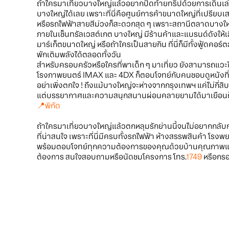
ถ้าใครมาเที่ยวบางใหญ่แล้วอยากปิดท้ายทริปด้วยการเดินเล่น
บางใหญ่ได้เลย เพราะที่นี่คือศูนย์การค้าขนาดใหญ่ที่เปรี
หรือรถไฟฟ้าสายสีม่วงก็สะดวกสุด ๆ เพราะสถานีตลาดบางใหญ
ภายในเซ็นทรัลเวสต์เกต บางใหญ่ มีร้านค้าและแบรนด์ดังให้เลื
มาร์เก็ตขนาดใหญ่ หรือถ้าใครเป็นสายกิน ที่นี่ก็มีทั้งฟู้ดคอร
พักเติมพลังได้ตลอดทั้งวัน
สำหรับครอบครัวหรือใครที่พาเด็ก ๆ มาเที่ยว ยังสามารถแ
โรงภาพยนตร์ IMAX และ 4DX ก็ตอบโจทย์กับคนชอบดูหนังท
อย่าเพิ่งตกใจ ! ถึงแม้บางใหญ่จะห่างจากกรุงเทพฯ แค่ไม่กี่สิบก
แต่บรรยากาศและความสนุกสนานผ่อนคลายยามได้มาเยือนก็ไ
📍
พิกัด
ถ้าใครมาเที่ยวบางใหญ่แล้วตกหลุมรักย่านนี้จนไม่อยากกลั
ที่น่าสนใจ เพราะที่นี่มีครบทั้งรถไฟฟ้า ห้างสรรพสินค้า
พร้อมตอบโจทย์ทุกความต้องการของคุณด้วยบ้านคุณภาพแล
ต้องการ สนใจสอบถามหรือนัดชมโครงการ โทร.
1749
หรือกรอ