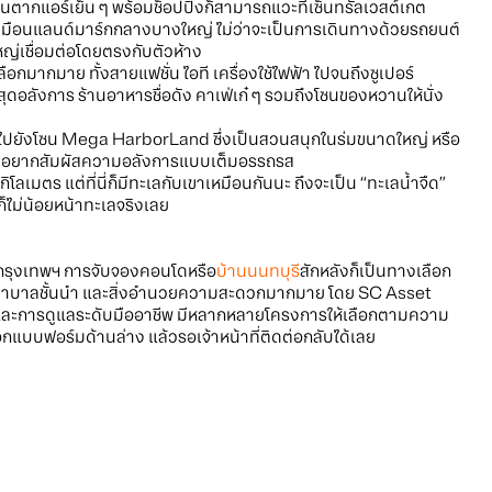
ตากแอร์เย็น ๆ พร้อมช็อปปิ้งก็สามารถแวะที่เซ็นทรัลเวสต์เกต
ยบเสมือนแลนด์มาร์กกลางบางใหญ่ ไม่ว่าจะเป็นการเดินทางด้วยรถยนต์
่เชื่อมต่อโดยตรงกับตัวห้าง
อกมากมาย ทั้งสายแฟชั่น ไอที เครื่องใช้ไฟฟ้า ไปจนถึงซูเปอร์
์ตสุดอลังการ ร้านอาหารชื่อดัง คาเฟ่เก๋ ๆ รวมถึงโซนของหวานให้นั่ง
วะไปยังโซน Mega HarborLand ซึ่งเป็นสวนสนุกในร่มขนาดใหญ่ หรือ
ี่อยากสัมผัสความอลังการแบบเต็มอรรถรส
ิโลเมตร แต่ที่นี่ก็มีทะเลกับเขาเหมือนกันนะ ถึงจะเป็น “ทะเลน้ำจืด”
ม่น้อยหน้าทะเลจริงเลย
บกรุงเทพฯ การจับจองคอนโดหรือ
บ้านนนทบุรี
สักหลังก็เป็นทางเลือก
 โรงพยาบาลชั้นนำ และสิ่งอำนวยความสะดวกมากมาย โดย SC Asset
ะการดูแลระดับมืออาชีพ มีหลากหลายโครงการให้เลือกตามความ
กแบบฟอร์มด้านล่าง แล้วรอเจ้าหน้าที่ติดต่อกลับได้เลย