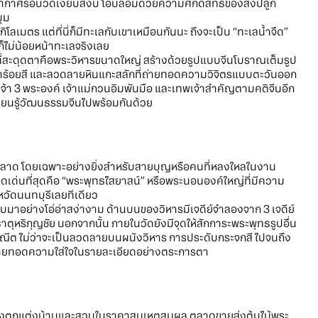
กาศรอบวัดเงียบสงบ โอบล้อมด้วยความศักดิ์สิทธิ์ของสิ่งปลูก
มุม
ิโลเมตร แต่ที่นี่ก็มีทะเลกับเขาเหมือนกันนะ ถึงจะเป็น “ทะเลน้ำจืด”
ม่น้อยหน้าทะเลจริงเลย
แรกที่สะดุดตาคือพระวิหารขนาดใหญ่ สร้างด้วยรูปแบบจีนโบราณเต็มรูป
ถาร้อยสี และลวดลายหินแกะสลักที่ถ่ายทอดความวิจิตรแบบตะวันออก
เจ้า 3 พระองค์ เจ้าแม่กวนอิมพันมือ และเทพเจ้าสำคัญตามคติจีนอีก
รียนรู้วัฒนธรรมจีนไปพร้อมกันด้วย
วรพลาด โดยเฉพาะอย่างยิ่งสำหรับสายบุญหรือคนที่หลงใหลในงาน
เด่นที่สุดคือ “พระพุทธไสยาสน์” หรือพระนอนองค์ใหญ่ที่มีความ
หวัดนนทบุรีเลยทีเดียว
มาอย่างโอ่อ่าสง่างาม ด้านบนของวิหารมีเจดีย์จำลองจาก 3 เจดีย์
าตุหริภุญชัย นอกจากนั้น ภายในวัดยังมีจุดให้สักการะพระพุทธรูปอื่น
ณีต ไม่ว่าจะเป็นลวดลายบนผนังวิหาร การประดับกระจกสี ไปจนถึง
วนถ่ายทอดความใส่ใจในรายละเอียดอย่างตระการตา
าของตกแต่งบ้านและสวนในราคาสมเหตุสมผล ตลาดขายส่งต้นไม้พระ