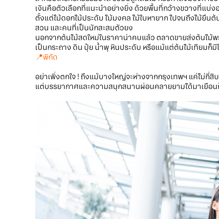
เงินคือตัวเลือกที่แนะนำอย่างยิ่ง ด้วยพื้นที่กว้างขวางที่แบ่ง
ตั้งแต่ไม้ดอกไม้ประดับ ไม้มงคล ไม้ใบหายาก ไปจนถึงไม้ยืนต้นข
สวน และคนที่เป็นนักสะสมตัวยง
นอกจากต้นไม้สดใหม่ในราคาน่าคบแล้ว ตลาดขายส่งต้นไม้พร
เป็นกระถาง ดิน ปุ๋ย น้ำพุ หินประดับ หรือแม้แต่ต้นไม้เทียมก็มี
📍
พิกัด
อย่าเพิ่งตกใจ ! ถึงแม้บางใหญ่จะห่างจากกรุงเทพฯ แค่ไม่กี่สิบก
แต่บรรยากาศและความสนุกสนานผ่อนคลายยามได้มาเยือนก็ไ