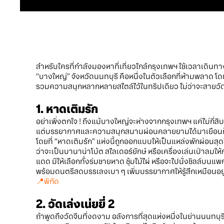
สำหรับใครที่กำลังมองหาที่เที่ยวใกล้กรุงเทพฯ ใช้เวลาเดินท
“บางใหญ่” จังหวัดนนทบุรี คือหนึ่งในตัวเลือกที่ห้ามพลาด โ
รวมความสนุกหลากหลายสไตล์ไว้ในทริปเดียว ไม่ว่าจะสายวัด
1. หาดเติมรัก
อย่าเพิ่งตกใจ ! ถึงแม้บางใหญ่จะห่างจากกรุงเทพฯ แค่ไม่กี่สิบก
แต่บรรยากาศและความสนุกสนานผ่อนคลายยามได้มาเยือนก็ไ
โดยที่ “หาดเติมรัก” แห่งนี้ถูกออกแบบให้เป็นแหล่งพักผ่อนสุ
ว่าจะเป็นบานาน่าโบ้ต สไลเดอร์ยักษ์ หรือเครื่องเล่นเป่าลมให้กร
แดด มีให้เลือกทั้งร่มชายหาด ซุ้มไม้ไผ่ หรือจะไปนั่งชิลล์บ
พร้อมดนตรีสดบรรเลงเบา ๆ เพิ่มบรรยากาศให้รู้สึกเหมือนอยู่
📍
พิกัด
2. วัดเล่งเน่ยยี่ 2
ถ้าพูดถึงวัดจีนที่งดงาม อลังการที่สุดแห่งหนึ่งในย่านนนทบุรี