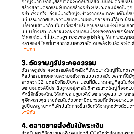
กาญจนาภิเษกอนุสรณ์” ต้องติดอยู่ในลิสต์แน่นอน ด้วยบรรยา
สร้างสถาปัตยกรรมจีนที่ถูกสร้างอย่างประณีตละเอียดในทุก
อย่าเพิ่งตกใจ ! ถึงแม้บางใหญ่จะห่างจากกรุงเทพฯ แค่ไม่กี่สิบก
แต่บรรยากาศและความสนุกสนานผ่อนคลายยามได้มาเยือนก็ไ
เมื่อเดินเข้ามาด้านในที่เที่ยวสำหรับสายธรรมะแห่งนี้ สิ่ง
แบบ มีทั้งเสาแกะลายมังกร งานกระเบื้องหลังคาลายเครือเ
ไว้ครบถ้วน ที่นี่ประดิษฐานพระพุทธรูปสำคัญ ได้แก่ พระพุทธ
หลายองค์ ใครที่มาสักการะนอกจากได้เติมพลังใจแล้ว ยังได้เ
📍
พิกัด
3. วัดราษฎร์ประคองธรรม
วัดราษฎร์ประคองธรรมคืออีกหนึ่งที่เที่ยวบางใหญ่ที่ไม่ค
ศิลปกรรมไทยผสานความอลังการแบบร่วมสมัย เพราะที่นี่มีจุด
ยาวกว่า 32 เมตร ซึ่งถือเป็นพระนอนที่มีขนาดใหญ่ที่สุดในจัง
พระนอนองค์นี้ประดิษฐานอยู่ภายในวิหารขนาดใหญ่ที่ออกแบบ
ศักดิ์สิทธิ์ของไทย ได้แก่ พระปฐมเจดีย์ พระธาตุพนม และพระธ
ๆ อีกหลายจุด รายล้อมไปด้วยสถาปัตยกรรมที่สร้างอย่างประ
รูปปั้นพญานาคที่เฝ้าบันไดทางขึ้น เรียกได้ว่าทุกอย่างล้
📍
พิกัด
4. ตลาดขายส่งต้นไม้พระเงิน
สำหรับใครที่รักธรรมชาติ ชอบปลูกต้นไม้ หรือกำลังมองห