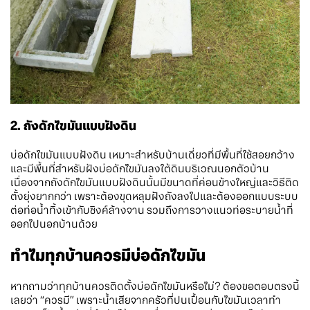
2. ถังดักไขมันแบบฝังดิน
บ่อดักไขมันแบบฝังดิน เหมาะสำหรับบ้านเดี่ยวที่มีพื้นที่ใช้สอยกว้าง
และมีพื้นที่สำหรับฝังบ่อดักไขมันลงใต้ดินบริเวณนอกตัวบ้าน
เนื่องจากถังดักไขมันแบบฝังดินนั้นมีขนาดที่ค่อนข้างใหญ่และวิธีติด
ตั้งยุ่งยากกว่า เพราะต้องขุดหลุมฝังถังลงไปและต้องออกแบบระบบ
ต่อท่อน้ำทิ้งเข้ากับซิงค์ล้างจาน รวมถึงการวางแนวท่อระบายน้ำที่
ออกไปนอกบ้านด้วย
ทำไมทุกบ้านควรมีบ่อดักไขมัน
หากถามว่าทุกบ้านควรติดตั้งบ่อดักไขมันหรือไม่? ต้องขอตอบตรงนี้
เลยว่า “ควรมี” เพราะน้ำเสียจากครัวที่ปนเปื้อนกับไขมันเวลาทำ