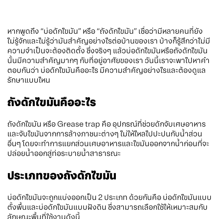
หากพูดถึง “บ่อดักไขมัน” หรือ “ถังดักไขมัน” เชื่อว่ามีหลายคนที่ยัง
ไม่รู้จักและไม่รู้ว่ามันสำคัญอย่างไรต่อบ้านของเรา บ้างก็รู้สึกว่าไม่มี
ความจำเป็นจะต้องติดตั้ง ซึ่งจริงๆ แล้วบ่อดักไขมันหรือถังดักไขมัน
นั้นมีความสำคัญมากๆ กับที่อยู่อาศัยของเรา วันนี้เราจะพาไปหาคำ
ตอบกันว่า บ่อดักไขมันคืออะไร มีความสำคัญอย่างไรและต้องดูแล
รักษาแบบไหน
ถังดักไขมันคืออะไร
ถังดักไขมัน หรือ Grease trap คือ อุปกรณ์ที่ช่วยดักจับเศษอาหาร
และจับไขมันจากการล้างภาชนะต่างๆ ไม่ให้ไหลไปปะปนกับน้ำส่วน
อื่นๆ โดยจะทำการแยกส่วนเศษอาหารและไขมันออกจากน้ำก่อนที่จะ
ปล่อยน้ำออกสู่ท่อระบายน้ำสาธารณะ
ประเภทของถังดักไขมัน
บ่อดักไขมันจะถูกแบ่งออกเป็น 2 ประเภท ด้วยกันคือ บ่อดักไขมันแบบ
ตั้งพื้นและบ่อดักไขมันแบบฝังดิน ซึ่งสามารถเลือกใช้ให้เหมาะสมกับ
ลักษณะพื้นที่ใช้งานดังนี้