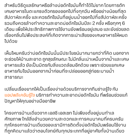
สำหรับวิธีดูแลรักษาหรือล้างบ่อดักไขมันก็ทำได้ไม่ยาก โดยการตัก
เศษอาหารในตะแกรงตัวกรองออกไปทิ้งทุกวัน หรืออย่างน้อยที่สุด
สัปดาห์ละครั้ง และควรตักไขมันที่อยู่บนน้ำออกไปทิ้งสัปดาห์ละครั้ง
รวมถึงควรล้างทำความสะอาดบ่อดักไขมันปีละ 2 ครั้ง หรือทุกๆ 6
เดือน เพื่อให้ประสิทธิภาพการใช้งานยังพร้อมอยู่เสมอ และยังช่วยลด
เรื่องกลิ่นไม่พึงประสงค์ที่เกิดจากการเน่าเสียของเศษอาหารให้หมด
ไปด้วย
เห็นไหมครับว่าบ่อดักไขมันนั้นมีประโยชน์มากมายกว่าที่คิด นอกจาก
จะช่วยให้บ้านสะอาด ถูกสุขลักษณะ ไม่มีกลิ่นเน่าเหม็นจากน้ำและเศษ
อาหารแล้ว ยังเป็นมิตรกับสิ่งแวดล้อมอีกด้วย เพราะช่วยแยกเศษ
อาหารกับไขมันออกจากน้ำก่อนที่จะปล่อยออกสู่ท่อระบายน้ำ
สาธารณะ
เปลี่ยนเรื่องยากให้เป็นเรื่องง่ายด้วยบริการจากทีมช่างรู้ใจ กับ
แอปพลิเคชันรู้ใจ
บริการทำความสะอาดบ่อดักไขมัน ที่พร้อมช่วยแก้
ปัญหาให้คุณอย่างมืออาชีพ
โครงการบ้านเดี่ยวจาก เอสซี เอสเซท ไม่เพียงตั้งอยู่บนทำเล
ศักยภาพ ใกล้สิ่งอำนวยความสะดวกและการคมนาคมที่ครบครัน
ทุกโครงการบ้านเดี่ยวของเรามีการติดตั้งบ่อดักไขมันพร้อมใช้งาน
ที่ถูกคิดมาแล้วว่าตอบโจทย์กับทุกประเภทที่อยู่อาศัยทั้งบ้านเดี่ยว