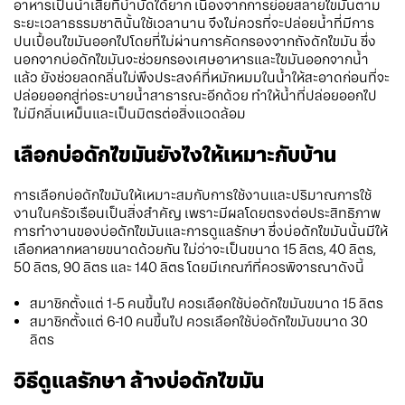
อาหารเป็นน้ำเสียที่บำบัดได้ยาก เนื่องจากการย่อยสลายไขมันตาม
ระยะเวลาธรรมชาตินั้นใช้เวลานาน จึงไม่ควรที่จะปล่อยน้ำที่มีการ
ปนเปื้อนไขมันออกไปโดยที่ไม่ผ่านการคัดกรองจากถังดักไขมัน ซึ่ง
นอกจากบ่อดักไขมันจะช่วยกรองเศษอาหารและไขมันออกจากน้ำ
แล้ว ยังช่วยลดกลิ่นไม่พึงประสงค์ที่หมักหมมในน้ำให้สะอาดก่อนที่จะ
ปล่อยออกสู่ท่อระบายน้ำสาธารณะอีกด้วย ทำให้น้ำที่ปล่อยออกไป
ไม่มีกลิ่นเหม็นและเป็นมิตรต่อสิ่งแวดล้อม
เลือกบ่อดักไขมันยังไงให้เหมาะกับบ้าน
การเลือกบ่อดักไขมันให้เหมาะสมกับการใช้งานและปริมาณการใช้
งานในครัวเรือนเป็นสิ่งสำคัญ เพราะมีผลโดยตรงต่อประสิทธิภาพ
การทำงานของบ่อดักไขมันและการดูแลรักษา ซึ่งบ่อดักไขมันนั้นมีให้
เลือกหลากหลายขนาดด้วยกัน ไม่ว่าจะเป็นขนาด 15 ลิตร, 40 ลิตร,
50 ลิตร, 90 ลิตร และ 140 ลิตร โดยมีเกณฑ์ที่ควรพิจารณาดังนี้
สมาชิกตั้งแต่ 1-5 คนขึ้นไป ควรเลือกใช้บ่อดักไขมันขนาด 15 ลิตร
สมาชิกตั้งแต่ 6-10 คนขึ้นไป ควรเลือกใช้บ่อดักไขมันขนาด 30
ลิตร
วิธีดูแลรักษา ล้างบ่อดักไขมัน