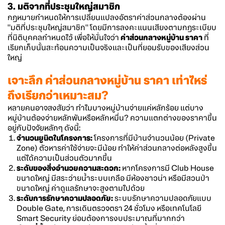
3. มติจากที่ประชุมใหญ่สมาชิก
กฎหมายกำหนดให้การเปลี่ยนแปลงอัตราค่าส่วนกลางต้องผ่าน
"มติที่ประชุมใหญ่สมาชิก" โดยมีการลงคะแนนเสียงตามกฎระเบียบ
ที่นิติบุคคลกำหนดไว้ เพื่อให้มั่นใจว่า
ค่าส่วนกลางหมู่บ้าน ราคา
ที่
เรียกเก็บนั้นสะท้อนความเป็นจริงและเป็นที่ยอมรับของเสียงส่วน
ใหญ่
เจาะลึก ค่าส่วนกลางหมู่บ้าน ราคา เท่าไหร่
ถึงเรียกว่าเหมาะสม?
หลายคนอาจสงสัยว่า ทำไมบางหมู่บ้านจ่ายแค่หลักร้อย แต่บาง
หมู่บ้านต้องจ่ายหลักพันหรือหลักหมื่น? ความแตกต่างของราคาขึ้น
อยู่กับปัจจัยหลักๆ ดังนี้:
จำนวนยูนิตในโครงการ:
โครงการที่มีบ้านจำนวนน้อย (Private
Zone) ตัวหารค่าใช้จ่ายจะมีน้อย ทำให้ค่าส่วนกลางต่อหลังสูงขึ้น
แต่ได้ความเป็นส่วนตัวมากขึ้น
ระดับของสิ่งอำนวยความสะดวก:
หากโครงการมี Club House
ขนาดใหญ่ มีสระว่ายน้ำระบบเกลือ มีห้องซาวน่า หรือมีสวนป่า
ขนาดใหญ่ ค่าดูแลรักษาจะสูงตามไปด้วย
ระดับการรักษาความปลอดภัย:
ระบบรักษาความปลอดภัยแบบ
Double Gate, การเดินตรวจตรา 24 ชั่วโมง หรือเทคโนโลยี
Smart Security ย่อมต้องการงบประมาณที่มากกว่า