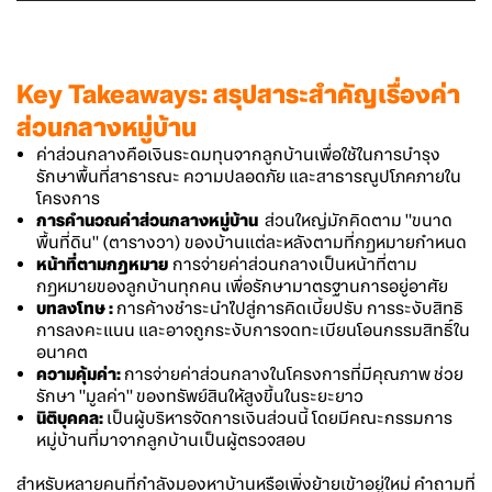
Key Takeaways: สรุปสาระสำคัญเรื่องค่า
ส่วนกลางหมู่บ้าน
ค่าส่วนกลางคือเงินระดมทุนจากลูกบ้านเพื่อใช้ในการบำรุง
รักษาพื้นที่สาธารณะ ความปลอดภัย และสาธารณูปโภคภายใน
โครงการ
การคำนวณค่าส่วนกลางหมู่บ้าน
ส่วนใหญ่มักคิดตาม "ขนาด
พื้นที่ดิน" (ตารางวา) ของบ้านแต่ละหลังตามที่กฎหมายกำหนด
หน้าที่ตามกฎหมาย
การจ่ายค่าส่วนกลางเป็นหน้าที่ตาม
กฎหมายของลูกบ้านทุกคน เพื่อรักษามาตรฐานการอยู่อาศัย
บทลงโทษ :
การค้างชำระนำไปสู่การคิดเบี้ยปรับ การระงับสิทธิ
การลงคะแนน และอาจถูกระงับการจดทะเบียนโอนกรรมสิทธิ์ใน
อนาคต
ความคุ้มค่า:
การจ่ายค่าส่วนกลางในโครงการที่มีคุณภาพ ช่วย
รักษา "มูลค่า" ของทรัพย์สินให้สูงขึ้นในระยะยาว
นิติบุคคล:
เป็นผู้บริหารจัดการเงินส่วนนี้ โดยมีคณะกรรมการ
หมู่บ้านที่มาจากลูกบ้านเป็นผู้ตรวจสอบ
สำหรับหลายคนที่กำลังมองหาบ้านหรือเพิ่งย้ายเข้าอยู่ใหม่ คำถามที่