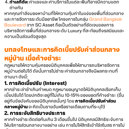
ทำเลที่ตั้ง:
ค่าแรงและค่าบริการในแต่ละพื้นที่อาจมีความแตก
ต่างกัน
หากคุณกำลังมองหาบ้านที่ให้ความคุ้มค่าในแง่ของพื้นที่ส่วนกลาง
และการจัดการระดับมืออาชีพ โครงการในกลุ่ม
Grand Bangkok
Boulevard
จาก SC Asset ถือเป็นตัวอย่างที่ชัดเจนของการ
บริหารจัดการพื้นที่ส่วนกลางระดับ Luxury ที่สะท้อนถึงรสนิยมและ
ความเป็นส่วนตัวสูงสุด
บทลงโทษและการคิดเบี้ยปรับค่าส่วนกลาง
หมู่บ้าน เมื่อค้างชำระ
กฎหมายให้ความคุ้มครองนิติบุคคลเพื่อให้สามารถบริหารจัดการ
หมู่บ้านต่อไปได้ ดังนั้นการไม่ชำระค่าส่วนกลางจึงมีผลกระทบที่
ตามมา ดังนี้:
1. การคิดเบี้ยปรับ (Interest)
หากชำระล่าช้าเกินกำหนด กฎหมายอนุญาตให้นิติบุคคลเรียกเก็บ
เบี้ยปรับได้ โดยปกติจะอยู่ที่ไม่เกิน 10-15% ของยอดที่ค้างชำระ (ขึ้น
อยู่กับข้อบังคับของนิติบุคคลนั้นๆ) โดย
การคิดเบี้ยปรับค่าส่วน
กลางหมู่บ้าน
จะคิดเป็นรายวันหรือรายเดือนตามที่ระบุไว้
2. การระงับสิทธิบางประการ
หากค้างชำระติดต่อกันเกิน 3 เดือนขึ้นไป นิติบุคคลมีสิทธิระงับการ
ให้บริการส่วนกลางบางอย่าง เช่น การไม่ให้สิทธิเข้าใช้สโมสร การไม่