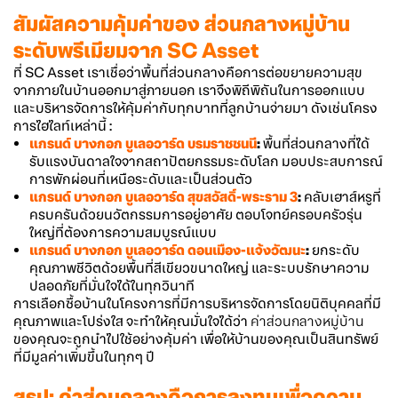
สัมผัสความคุ้มค่าของ ส่วนกลางหมู่บ้าน
ระดับพรีเมียมจาก SC Asset
ที่ SC Asset เราเชื่อว่าพื้นที่ส่วนกลางคือการต่อขยายความสุข
จากภายในบ้านออกมาสู่ภายนอก เราจึงพิถีพิถันในการออกแบบ
และบริหารจัดการให้คุ้มค่ากับทุกบาทที่ลูกบ้านจ่ายมา ดังเช่นโครง
การไฮไลท์เหล่านี้ :
แกรนด์ บางกอก บูเลอวาร์ด บรมราชชนนี
:
พื้นที่ส่วนกลางที่ได้
รับแรงบันดาลใจจากสถาปัตยกรรมระดับโลก มอบประสบการณ์
การพักผ่อนที่เหนือระดับและเป็นส่วนตัว
แกรนด์ บางกอก บูเลอวาร์ด สุขสวัสดิ์-พระราม 3
:
คลับเฮาส์หรูที่
ครบครันด้วยนวัตกรรมการอยู่อาศัย ตอบโจทย์ครอบครัวรุ่น
ใหญ่ที่ต้องการความสมบูรณ์แบบ
แกรนด์ บางกอก บูเลอวาร์ด ดอนเมือง-แจ้งวัฒนะ
:
ยกระดับ
คุณภาพชีวิตด้วยพื้นที่สีเขียวขนาดใหญ่ และระบบรักษาความ
ปลอดภัยที่มั่นใจได้ในทุกวินาที
การเลือกซื้อบ้านในโครงการที่มีการบริหารจัดการโดยนิติบุคคลที่มี
คุณภาพและโปร่งใส จะทำให้คุณมั่นใจได้ว่า
ค่าส่วนกลางหมู่บ้าน
ของคุณจะถูกนำไปใช้อย่างคุ้มค่า เพื่อให้บ้านของคุณเป็นสินทรัพย์
ที่มีมูลค่าเพิ่มขึ้นในทุกๆ ปี
สรุป: ค่าส่วนกลางคือการลงทุนเพื่อความ