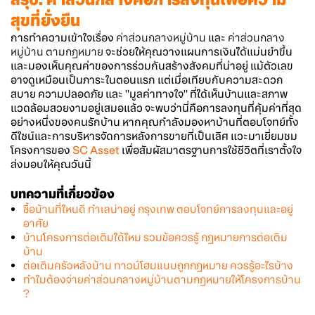
สุขที่ยั่งยืน
การทำความเข้าใจเรื่อง
ค่าส่วนกลางหมู่บ้าน
และ
ค่าส่วนกลาง
หมู่บ้าน ตามกฎหมาย
จะช่วยให้คุณวางแผนการเงินได้แม่นยำขึ้น
และมองเห็นคุณค่าของการร่วมกันสร้างสังคมที่น่าอยู่ แม้ตัวเลข
อาจดูเหมือนเป็นภาระในตอนแรก แต่เมื่อเทียบกับความสะดวก
สบาย ความปลอดภัย และ "มูลค่าทางใจ" ที่ได้เห็นบ้านและสภาพ
แวดล้อมสวยงามอยู่เสมอแล้ว จะพบว่านี่คือการลงทุนที่คุ้มค่าที่สุด
อย่างหนึ่งของคนรักบ้าน
หากคุณกำลังมองหาบ้านที่ตอบโจทย์ทั้ง
ดีไซน์และการบริหารจัดการหลังการขายที่เป็นเลิศ แวะมาเยี่ยมชม
โครงการของ
SC Asset
เพื่อสัมผัสมาตรฐานการใช้ชีวิตที่เราตั้งใจ
ส่งมอบให้คุณวันนี้
บทความที่เกี่ยวข้อง
ซื้อบ้านที่ไหนดี ทำเลน่าอยู่ กรุงเทพ ตอบโจทย์การลงทุนและอยู่
อาศัย
บ้านโครงการต่อเติมได้ไหม รวมข้อควรรู้ กฎหมายการต่อเติม
บ้าน
ต่อเติมครัวหลังบ้าน ทาวน์โฮมแบบถูกกฎหมาย ควรรู้อะไรบ้าง
ทำไมต้องจ่ายค่าส่วนกลางหมู่บ้านตามกฎหมายให้โครงการบ้าน
?