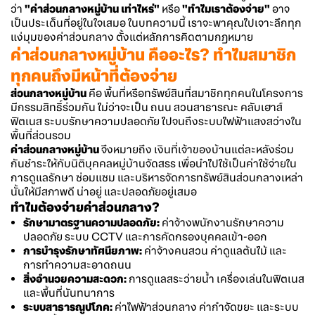
ว่า
"ค่าส่วนกลางหมู่บ้าน เท่าไหร่"
หรือ
"ทำไมเราต้องจ่าย"
อาจ
เป็นประเด็นที่อยู่ในใจเสมอ ในบทความนี้ เราจะพาคุณไปเจาะลึกทุก
แง่มุมของค่าส่วนกลาง ตั้งแต่หลักการคิดตามกฎหมาย
ค่าส่วนกลางหมู่บ้าน คืออะไร? ทำไมสมาชิก
ทุกคนถึงมีหน้าที่ต้องจ่าย
ส่วนกลางหมู่บ้าน
คือ พื้นที่หรือทรัพย์สินที่สมาชิกทุกคนในโครงการ
มีกรรมสิทธิ์ร่วมกัน ไม่ว่าจะเป็น ถนน สวนสาธารณะ คลับเฮาส์
ฟิตเนส ระบบรักษาความปลอดภัย ไปจนถึงระบบไฟฟ้าแสงสว่างใน
พื้นที่ส่วนรวม
ค่าส่วนกลางหมู่บ้าน
จึงหมายถึง เงินที่เจ้าของบ้านแต่ละหลังร่วม
กันชำระให้กับนิติบุคคลหมู่บ้านจัดสรร เพื่อนำไปใช้เป็นค่าใช้จ่ายใน
การดูแลรักษา ซ่อมแซม และบริหารจัดการทรัพย์สินส่วนกลางเหล่า
นั้นให้มีสภาพดี น่าอยู่ และปลอดภัยอยู่เสมอ
ทำไมต้องจ่ายค่าส่วนกลาง?
รักษามาตรฐานความปลอดภัย:
ค่าจ้างพนักงานรักษาความ
ปลอดภัย ระบบ CCTV และการคัดกรองบุคคลเข้า-ออก
การบำรุงรักษาทัศนียภาพ:
ค่าจ้างคนสวน ค่าดูแลต้นไม้ และ
การทำความสะอาดถนน
สิ่งอำนวยความสะดวก:
การดูแลสระว่ายน้ำ เครื่องเล่นในฟิตเนส
และพื้นที่นันทนาการ
ระบบสาธารณูปโภค:
ค่าไฟฟ้าส่วนกลาง ค่ากำจัดขยะ และระบบ