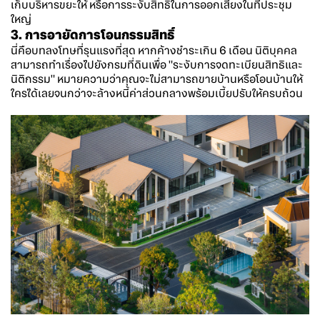
เก็บบริหารขยะให้ หรือการระงับสิทธิในการออกเสียงในที่ประชุม
ใหญ่
3. การอายัดการโอนกรรมสิทธิ์
นี่คือบทลงโทษที่รุนแรงที่สุด หากค้างชำระเกิน 6 เดือน นิติบุคคล
สามารถทำเรื่องไปยังกรมที่ดินเพื่อ "ระงับการจดทะเบียนสิทธิและ
นิติกรรม" หมายความว่าคุณจะไม่สามารถขายบ้านหรือโอนบ้านให้
ใครได้เลยจนกว่าจะล้างหนี้ค่าส่วนกลางพร้อมเบี้ยปรับให้ครบถ้วน