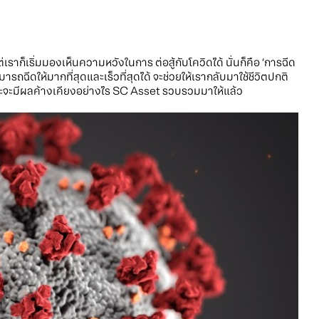
ราก็เริ่มมองเห็นความหวังในการ ต่อสู้กับโควิดได้ นั่นก็คือ ‘การฉีด
มารถฉีดให้มากที่สุดและเร็วที่สุดได้ จะช่วยให้เรากลับมาใช้ชีวิตปกติ
บบ และจะมีผลค้างเคียงอย่างไร SC Asset รวบรวมมาให้แล้ว