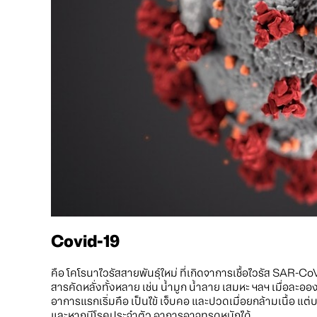
Covid-19
คือ โคโรนาไวรัสสายพันธุ์ใหม่ ที่เกิดจาการเชื้อไวรัส SAR-Co
สารคัดหลั่งทั้งหลาย เช่น น้ำมูก น้ำลาย เสมหะ ฯลฯ เมื่อละอ
อาการแรกเริ่มคือ เป็นไข้ เจ็บคอ และปวดเมื่อยกล้ามเนื้อ แ
และหากมีโรคประจำตัว อาการอาจทรุดหนักได้