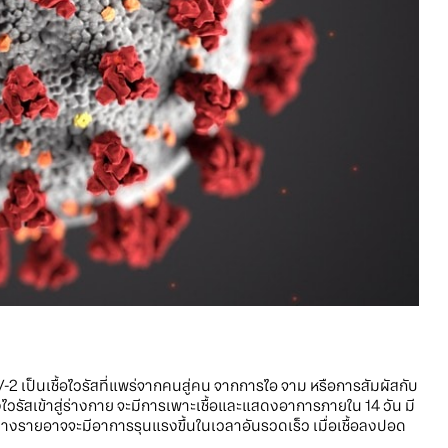
V-2 เป็นเชื้อไวรัสที่แพร่จากคนสู่คน จากการไอ จาม หรือการสัมผัสกับ
องไวรัสเข้าสู่ร่างกาย จะมีการเพาะเชื้อและแสดงอาการภายใน 14 วัน มี
ต่บางรายอาจจะมีอาการรุนแรงขึ้นในเวลาอันรวดเร็ว เมื่อเชื้อลงปอด