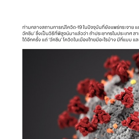
ท่ามกลางสถานการณ์โควิด-19 ในปัจจุบันที่ยังแพร่กระจาย แต่เ
วัคซีน’ ซึ่งเป็นวิธีที่พิสูจน์มาแล้วว่า ถ้าประชากรในประเทศ สา
ได้อีกครั้ง แต่ ‘วัคซีน’ โควิดในเมืองไทยมีอะไรบ้าง มีกี่แ