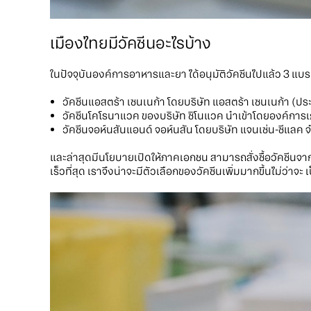
เมืองไทยมีวัคซีนอะไรบ้าง
ในปัจจุบันองค์การอาหารและยา ได้อนุมัติวัคซีนไปแล้ว 3 แบรน
วัคซีนแอสตร้า เซนเนก้า โดยบริษัท แอสตร้า เซนเนก้า (ป
วัคซีนโคโรนาแวค ของบริษัท ซิโนแวค นำเข้าโดยองค์การ
วัคซีนจอห์นสันแอนด์ จอห์นสัน โดยบริษัท แจนเซ่น-ซีแลค 
และล่าสุดมีนโยบายเปิดให้ภาคเอกชน สามารถสั่งซื้อวัคซีนจากผู้
เร็วที่สุด เราจึงน่าจะมีตัวเลือกของวัคซีนเพิ่มมากขึ้นไม่ว่า