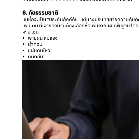
6. ภัยธรรมชาติ
แม้ชื่อจะเป็น “ประกันอัคคีภัย” แต่บางบริษัทขยายความคุ้มค
เพิ่มเติม ที่เจ้าของบ้านต้องเลือกซื้อเพิ่มจากแผนพื้นฐาน โ
หาย เช่น
พายุฝน ลมแรง
น้ำท่วม
แผ่นดินไหว
ดินถล่ม