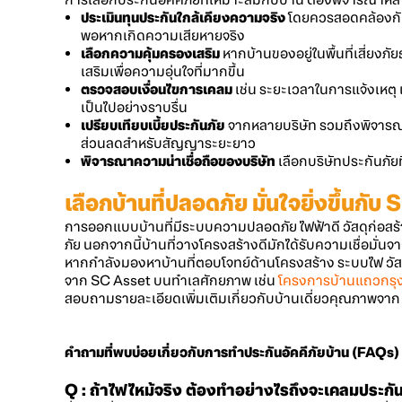
การเลือกประกันอัคคีภัยที่เหมาะสมกับบ้าน ต้องพิจารณาหลายปัจ
ประเมินทุนประกันใกล้เคียงความจริง
โดยควรสอดคล้องกับมู
พอหากเกิดความเสียหายจริง
เลือกความคุ้มครองเสริม
หากบ้านของอยู่ในพื้นที่เสี่ยงภ
เสริมเพื่อความอุ่นใจที่มากขึ้น
ตรวจสอบเงื่อนไขการเคลม
เช่น ระยะเวลาในการแจ้งเหตุ 
เป็นไปอย่างราบรื่น
เปรียบเทียบเบี้ยประกันภัย
จากหลายบริษัท รวมถึงพิจาร
ส่วนลดสำหรับสัญญาระยะยาว
พิจารณาความน่าเชื่อถือของบริษัท
เลือกบริษัทประกันภัยท
เลือกบ้านที่ปลอดภัย มั่นใจยิ่งขึ้นกั
การออกแบบบ้านที่มีระบบความปลอดภัย ไฟฟ้าดี วัสดุก่อสร
ภัย นอกจากนี้บ้านที่วางโครงสร้างดีมักได้รับความเชื่อมั่นจา
หากกำลังมองหาบ้านที่ตอบโจทย์ด้านโครงสร้าง ระบบไฟ วัสด
จาก SC Asset บนทำเลศักยภาพ เช่น
โครงการบ้าน
แถว
กรุ
สอบถามรายละเอียดเพิ่มเติมเกี่ยวกับบ้านเดี่ยวคุณภาพจา
คำถามที่พบบ่อยเกี่ยวกับการทำ
ประกันอัคคีภัยบ้าน
(FAQs)
Q : ถ้าไฟไหม้จริง ต้องทำอย่างไรถึงจะเคลมประกัน