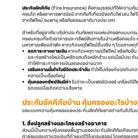
ประกันอัคคีภัย
(Fire Insurance) คือกรมธรรม์ที่ให้ความคุ้ม
คอนโด หรืออาคารพาณิชย์ จากภัยที่เกี่ยวข้องกับไฟ เช่น ไฟไหม
จากไฟไหม้ ลมพายุ หรือภัยธรรมชาติบางประเภท
สำหรับที่อยู่อาศัย บริษัทประกันภัยหลายแห่งมักออกแบบกรมธร
ครอบคลุมทั้งตัวอาคารและทรัพย์สินภายในบ้านหรือคอนโด การ
มหาศาลเพียงลำพัง หากเกิดเหตุไฟไหม้ขึ้นจริง ๆ โดยสาเหตุที่
ลดภาระทางการเงิน
หากเกิดเหตุการณ์ไฟไหม้ หรือภัยอื่
และก่อสร้างใหม่เป็นหลักแสนถึงหลักล้าน แต่เมื่อมีประก
ทำให้ภาระทางการเงินลดลงอย่างมาก
เสริมความมั่นใจในชีวิตประจำวัน
ทำให้ไม่ต้องกังวลกับความ
กลายเป็นเรื่องใหญ่
คุ้มครองทรัพย์สินมีค่า
ไม่ว่าจะเป็นเฟอร์นิเจอร์ เครื่องใ
ชดเชยเมื่อเกิดความเสียหาย
ประกันอัคคีภัยบ้าน คุ้มครองอะไรบ้าง
ขอบเขตความคุ้มครองของประกันอัคคีภัยอาจต่างกันไปในแต่ล
1. สิ่งปลูกสร้างและโครงสร้างอาคาร
ส่วนนี้เป็นความคุ้มครองพื้นฐานของประกันอัคคีภัยเกือบทุ
ค่าซ่อมแซมตามวงเงินที่กำหนดไว้ในกรมธรรม์ โดยครอบคลุมตั