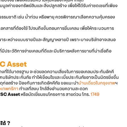
จัย เพื่อให้ได้รับความคุ้มครองที่คุ้มค่าที่สุด
ลค่าของทรัพย์สินและสิ่งปลูกสร้าง เพื่อให้ได้รับค่าชดเชยที่เพียง
ัยธรรมชาติ เช่น น้ำท่วม หรือพายุ ควรพิจารณาเลือกความคุ้มครอง
เอกสารที่ต้องใช้ ไปจนถึงขั้นตอนการยื่นเคลม เพื่อให้กระบวนการ
ณาระหว่างแบบรายปีและสัญญาหลายปี เพราะบางบริษัทอาจเสนอ
ี่มีประวัติการจ่ายเคลมที่ดีและมีบริการหลังการขายที่น่าเชื่อถือ
บ SC Asset
้างที่ได้มาตรฐาน จะช่วยลดความเสี่ยงในการขอเคลมประกันอัคคี
กบริษัทประกันภัย ทำให้เงื่อนไขและเบี้ยประกันภัยอาจเป็นมิตรยิ่งขึ้น
ุก่อสร้าง ป้องกันการเกิดอัคคีภัย ขอแนะนำ
บ้านเดี่ยว
ใน
กรุงเทพ
ฯ
งเทพกรีฑา
ทำเลที่สงบ ใกล้สิ่งอำนวยความสะดวก
ก
SC Asset
หรือนัดเยี่ยมชมโครงการ สายด่วน โทร.
1749
ได้ ?