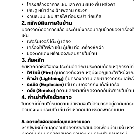
โครงสร้างอาคาร เช่น เสา คาน ผนัง พื้น หลังคา
ประตู หน้าต่าง ฝ้าเพดาน กระจก
งานระบบ เช่น สายไฟ ท่อประปา ท่อแก๊ส
2. ทรัพย์สินภายในบ้าน
นอกจากตัวอาคารแล้ว ประกันยังครอบคลุมข้าวของเครื่อง
เช่น
เฟอร์นิเจอร์ โต๊ะ ตู้ เตียง
เครื่องใช้ไฟฟ้า เช่น ตู้เย็น ทีวี เครื่องซักผ้า
ของตกแต่ง หรือของสะสมภายในบ้าน
3. ภัยหลัก
ภัยหลักคือหัวใจของประกันอัคคีภัย ประกอบด้วยเหตุการณ์ที่
ไฟไหม้ (Fire)
คุ้มครองทั้งจากเหตุบังเอิญและไฟไหม้จา
ฟ้าผ่า (Lightning)
คุ้มครองความเสียหายจากกระแสไฟฟ้าแ
ระเบิด (Explosion)
เช่น ระเบิดจากถังแก๊สในครัว
ควัน (Smoke)
ความเสียหายที่เกิดจากควันไฟภายในบ้า
4. ค่าเช่าที่พักชั่วคราว
ในกรณีที่บ้านได้รับความเสียหายจนไม่สามารถอยู่อาศัยได้ระ
ตามวงเงินที่ระบุไว้ เช่น ค่าเช่าคอนโด หรืออพาร์ตเมนต์
5. ความรับผิดชอบต่อบุคคลภายนอก
หากไฟไหม้บ้านลุกลามไปยังทรัพย์สินของเพื่อนบ้าน เช่น ห
ที่เกิดขึ้นกับบุคคลภายนอก ตามวงเงินที่ระบุในกรมธรรม์