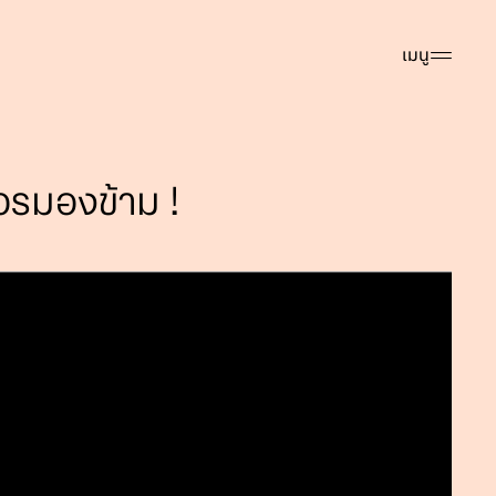
เมนู
ควรมองข้าม !