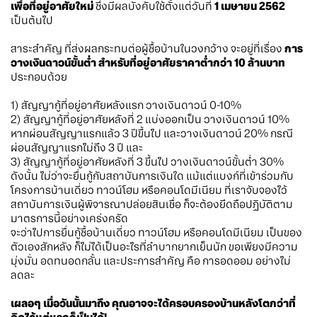
เพื่อที่อยู่อาศัยใหม่
ซึ่งมีผลบังคับใช้ตั้งแต่วันที่
1
เมษายน
2562
เป็นต้นไป
สาระสำคัญ
ที่ส่งผลกระทบต่อผู้ซื้อบ้านในวงกว้าง
จะอยู่ที่เรื่อง
การ
วางเงินดาวน์
ขั้น
ต่ำ
สำหรับที่อยู่อาศัยราคาต่ำกว่า
10
ล้านบาท
ประกอบด้วย
1)
สัญญากู้ที่อยู่อาศัยหลังแรก
วางเงินดาวน์
0-
10%
2)
สัญญากู้ที่อยู่อาศัยหลังที่
2
แบ่งออกเป็น
วางเงินดาวน์
10%
หากผ่อนสัญญาแรกแล้ว
3
ปีขึ้นไป
และวางเงินดาวน์
20%
กรณี
ผ่อนสัญญาแรกไม่ถึง
3
ปี
และ
3)
สัญญากู้ที่อยู่อาศัยหลังที่
3
ขึ้นไป
วางเงินดาวน์ขั้นต่ำ
30%
ดังนั้น
ไม่ว่าจะยื่นกู้กับสถาบันการเงินใด
แม้แต่แบงก์ที่เข้าร่วมกับ
โครงการบ้านเดี่ยว
ทาวน์โฮม
หรือคอนโดมีเนียม
ที่เราจับจองไว้
สถาบันการเงินผู้พิจารณาปล่อยสินเชื่อ
ก็จะต้องยึดถือปฏิบัติตาม
มาตรการนี้อย่างเคร่งครัด
จะว่าไปการยื่นกู้ซื้อบ้านเดี่ยว
ทาวน์โฮม
หรือคอนโดมีเนียม
เป็นของ
ตัวเองสักหลัง
ก็ไม่ได้เป็นอะไรที่ลำบากยากเย็นนัก
ขอเพียงมีความ
มุ่งมั่น
อดทนอดกลั้น
และประการสำคัญ
คือ
การอดออม
อย่างไม่
ลดละ
เผลอๆ
เมื่อวันนั้นมาถึง
คุณอาจจะได้ครอบครองบ้านหลังโตกว่าที่