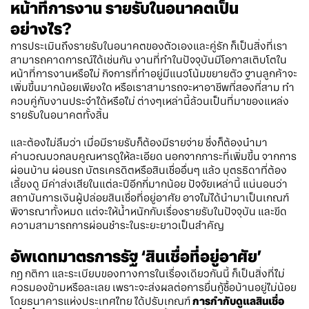
หน้าที่การงาน
รายรับในอนาคตเป็น
อย่างไร
?
การประเมินถึงรายรับในอนาคตของตัวเองและคู่รัก
ก็เป็นสิ่งที่เรา
สามารถคาดการณ์ได้เช่นกัน
งานที่ทำในปัจจุบันมีโอกาสเติบโตใน
หน้าที่การงานหรือไม่
กิจการที่ทำอยู่มีแนวโน้มขยายตัว
ฐานลูกค้าจะ
เพิ่มขึ้นมากน้อยเพียงใด
หรือเราสามารถจะหาอาชีพที่สองที่สาม
ทำ
ควบคู่กับงานประจำได้หรือไม่
ต่างๆเหล่านี้ล้วนเป็นที่มาของแหล่ง
รายรับในอนาคตทั้งสิ้น
และต้องไม่ลืมว่า
เมื่อมีรายรับก็ต้องมีรายจ่าย
ซึ่งก็ต้องนำมา
คำนวณบวกลบคูณหารดูให้ละเอียด
นอกจากภาระที่เพิ่มขึ้น
จากการ
ผ่อนบ้าน
ผ่อนรถ
บัตรเครดิตหรือสินเชื่ออื่นๆ
แล้ว
บุตรธิดาที่ต้อง
เลี้ยงดู
มีค่าส่งเสียในแต่ละปีอีกกี่มากน้อย
ปัจจัยเหล่านี้
แน่นอนว่า
สถาบันการเงินผู้ปล่อยสินเชื่อที่อยู่อาศัย
อาจไม่ได้นำมาเป็นเกณฑ์
พิจารณาทั้งหมด
แต่จะให้น้ำหนักกับเรื่องรายรับในปัจจุบัน
และขีด
ความสามารถการผ่อนชำระในระยะยาวเป็นสำคัญ
อัพเดทมาตรการรัฐ
‘
สินเชื่อที่อยู่อาศัย
’
กฎ
กติกา
และระเบียบของทางการในเรื่องเดียวกันนี้
ก็เป็นสิ่งที่ไม่
ควรมองข้ามหรือละเลย
เพราะจะส่งผลต่อการยื่นกู้ซื้อบ้านอยู่ไม่น้อย
โดยธนาคารแห่งประเทศไทย
ได้ปรับเกณฑ์
การกำกับดูแลสินเชื่อ