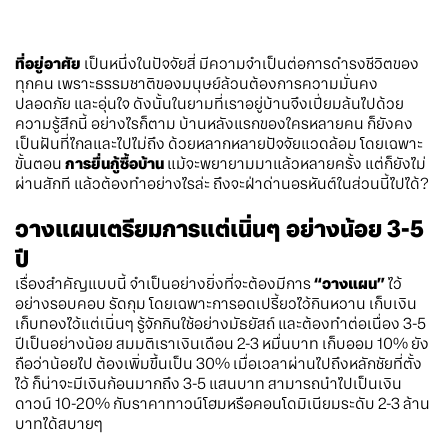
ที่อยู่อาศัย
เป็นหนึ่งในปัจจัยสี่
มีความจำเป็นต่อการดำรงชีวิตของ
ทุกคน
เพราะธรรมชาติของมนุษย์ล้วนต้องการความมั่นคง
ปลอดภัย
และอุ่นใจ
ดังนั้นในยามที่เราอยู่บ้านจึงเปี่ยมล้นไปด้วย
ความรู้สึกนี้
อย่างไรก็ตาม
บ้านหลังแรกของใครหลายคน
ก็ยังคง
เป็นฝันที่ไกลและไปไม่ถึง
ด้วยหลากหลายปัจจัยแวดล้อม
โดยเฉพาะ
ขั้นตอน
การยื่นกู้ซื้อบ้าน
แม้จะพยายามมาแล้วหลายครั้ง
แต่ก็ยังไม่
ผ่านสักที
แล้วต้องทำอย่างไรล่ะ
ถึงจะฝ่าด่านอรหันต์ในส่วนนี้ไปได้
?
วางแผนเตรียมการแต่เนิ่นๆ
อย่างน้อย
3-5
ปี
เรื่องสำคัญแบบนี้
จำเป็นอย่างยิ่งที่จะต้องมีการ
“
วางแผน
”
ไว้
อย่างรอบคอบ
รัดกุม
โดยเฉพาะการอดเปรี้ยวไว้กินหวาน
เก็บเงิน
เก็บทองไว้แต่เนิ่นๆ
รู้จักกินใช้อย่างมัธยัสถ์
และต้องทำต่อเนื่อง
3-5
ปีเป็นอย่างน้อย
สมมติเราเงินเดือน
2-3
หมื่นบาท
เก็บออม
10%
ยัง
ถือว่าน้อยไป
ต้องเพิ่มขึ้นเป็น
30%
เมื่อเวลาผ่านไปถึงหลักชัยที่ตั้ง
ไว้
ก็น่าจะมีเงินก้อนมากถึง
3-5
แสนบาท
สามารถนำไปเป็นเงิน
ดาวน์
10-20%
กับราคาทาวน์โฮมหรือคอนโดมิเนียมระดับ
2-3
ล้าน
บาทได้สบายๆ