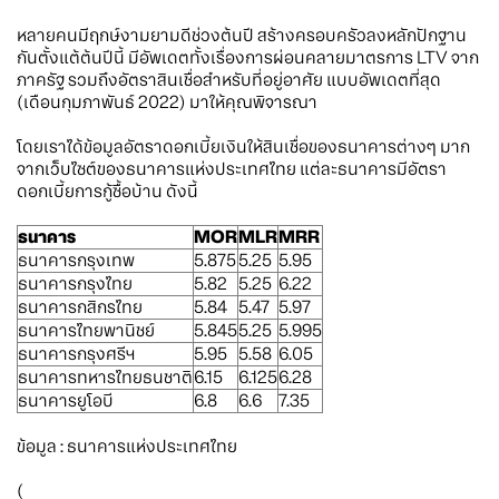
หลายคนมีฤกษ์งามยามดีช่วงต้นปี สร้างครอบครัวลงหลักปักฐาน
กันตั้งแต้ต้นปีนี้ มีอัพเดตทั้งเรื่องการผ่อนคลายมาตรการ LTV จาก
ภาครัฐ รวมถึงอัตราสินเชื่อสำหรับที่อยู่อาศัย แบบอัพเดตที่สุด
(เดือนกุมภาพันธ์ 2022) มาให้คุณพิจารณา
โดยเราได้ข้อมูลอัตราดอกเบี้ยเงินให้สินเชื่อของธนาคารต่างๆ มาก
จากเว็บไซต์ของธนาคารแห่งประเทศไทย แต่ละธนาคารมีอัตรา
ดอกเบี้ยการกู้ซื้อบ้าน ดังนี้
ธนาคาร
MOR
MLR
MRR
ธนาคารกรุงเทพ
5.875
5.25
5.95
ธนาคารกรุงไทย
5.82
5.25
6.22
ธนาคารกสิกรไทย
5.84
5.47
5.97
ธนาคารไทยพานิชย์
5.845
5.25
5.995
ธนาคารกรุงศรีฯ
5.95
5.58
6.05
ธนาคารทหารไทยธนชาติ
6.15
6.125
6.28
ธนาคารยูโอบี
6.8
6.6
7.35
ข้อมูล : ธนาคารแห่งประเทศไทย
(