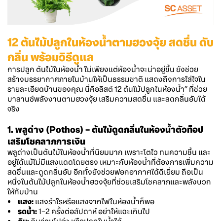
12 ต้นไม้ปลูกในห้องน้ำตามฮวงจุ้ย สดชื่น ดับ
กลิ่น พร้อมวิธีดูแล
การปลูก ต้นไม้ในห้องน้ำ ไม่เพียงแต่ห้องน้ำจะน่าอยู่ขึ้น ยังช่วย
สร้างบรรยากาศภายในบ้านให้เป็นธรรมชาติ แสดงถึงการใส่ใจใน
รายละเอียดบ้านของคุณ นี่คือลิสต์ 12 ต้นไม้ปลูกในห้องน้ำ” ที่ช่วย
บาลานซ์พลังงานตามฮวงจุ้ย เสริมความสดชื่น และลดกลิ่นอับได้
จริง
1. พลูด่าง (Pothos) – ต้นไม้ดูดกลิ่นในห้องน้ำตัวท็อป
เสริมโชคลาภการเงิน
พลูด่างเป็นต้นไม้ในห้องน้ำที่นิยมมาก เพราะโตไว ทนความชื้น และ
อยู่ได้แม้ไม่มีแสงแดดโดยตรง เหมาะกับห้องน้ำที่ต้องการเพิ่มความ
สดชื่นและดูดกลิ่นอับ อีกทั้งยังช่วยฟอกอากาศได้ดีเยี่ยม ถือเป็น
หนึ่งในต้นไม้ปลูกในห้องน้ำฮวงจุ้ยที่ช่วยเสริมโชคลาภและพลังบวก
ให้กับบ้าน
แสง:
แสงรำไรหรือแสงจากไฟในห้องน้ำก็พอ
รดน้ำ:
1–2 ครั้งต่อสัปดาห์ อย่าให้แฉะเกินไป