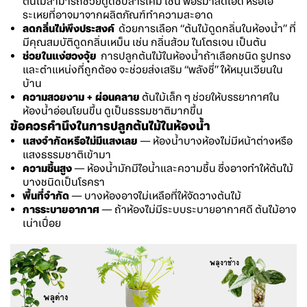
ต้นไม้สามารถช่วยดูดซับสารเคมี เช่น ฟอร์มาลดีไฮด์ หรือไอ
ระเหยที่อาจมาจากผลิตภัณฑ์ทำความสะอาด
ลดกลิ่นไม่พึงประสงค์
ด้วยการเลือก “ต้นไม้ดูดกลิ่นในห้องน้ำ” ที่
มีคุณสมบัติดูดกลิ่นเหม็น เช่น กลิ่นส้วม ไนโตรเจน เป็นต้น
ช่วยในแง่ฮวงจุ้ย
การปลูกต้นไม้ในห้องน้ำถ้าเลือกชนิด รูปทรง
และตำแหน่งที่ถูกต้อง จะช่วยส่งเสริม “พลังชี่” ให้หมุนเวียนใน
บ้าน
ความสวยงาม + ผ่อนคลาย
ต้นไม้เล็ก ๆ ช่วยให้บรรยากาศใน
ห้องน้ำอ่อนโยนขึ้น ดูเป็นธรรมชาติมากขึ้น
ข้อควรคำนึงในการปลูกต้นไม้ในห้องน้ำ
แสงจำกัดหรือไม่มีแสงเลย
— ห้องน้ำบางห้องไม่มีหน้าต่างหรือ
แสงธรรมชาติเข้ามา
ความชื้นสูง
— ห้องน้ำมักมีไอน้ำและความชื้น ซึ่งอาจทำให้ต้นไม้
บางชนิดเป็นโรครา
พื้นที่จำกัด
— บางห้องอาจไม่เหลือที่ให้จัดวางต้นไม้
การระบายอากาศ
— ถ้าห้องไม่มีระบบระบายอากาศดี ต้นไม้อาจ
เน่าเปื่อย