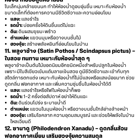
ใบเล็กนุ่มคล้ายขนนก ทำให้ห้องน้ำดูอบอุ่นขึ้น เหมาะกับห้องน้ำ
ขนาดเล็กที่ต้องการความมีชีวิตชีวาและความอ่อนโยน
แสง:
แสงรำไร
รดน้ำ:
บ่อยครั้งให้ดินชื้นแต่ไม่แฉะ
ดิน:
ดินผสมขุยมะพร้าว
ตำแหน่ง:
แขวนมุมหรือวางบนชั้นไม้
ฮวงจุ้ย:
สร้างพลังหยินที่อ่อนโยนในบ้าน
11. พลูงาช้าง (Satin Pothos / Scindapsus pictus) –
ใบสวย ทนทาน เหมาะกับห้องน้ำสุด ๆ
พลูงาช้างเป็นต้นไม้ยอดนิยมอีกชนิดหนึ่งสำหรับปลูกในห้องน้ำ
เพราะมีใบสีเขียวเข้มแต้มลายเงินสวย ดูมีชีวิตชีวาและเข้ากับทุก
สไตล์การตกแต่ง เหมาะกับห้องน้ำที่ไม่มีแสงหรือแสงน้อยมาก ช่วย
ดูดกลิ่น ฟอกอากาศ และเพิ่มความชุ่มชื้นในห้องน้ำได้ดี
แสง:
แสงรำไรหรือไฟในห้องน้ำก็พอ
รดน้ำ:
1–2 ครั้งต่อสัปดาห์ อย่าให้ดินแฉะ
ดิน:
ดินร่วนโปร่ง ระบายน้ำดี
ตำแหน่ง:
แขวนในมุมห้องน้ำ หรือวางบนชั้นใกล้อ่างล้างหน้า
ฮวงจุ้ย:
เสริมโชคลาภ ความอุดมสมบูรณ์ และช่วยให้พลังในบ้าน
ไหลเวียนดี
12. ซานาดู (Philodendron Xanadu) – ดูดกลิ่นส้วม
ฟอกอากาศเยี่ยม เสริมฮวงจุ้ยความสมดุล