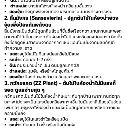
ดิน:
ดินร่วนโปร่ง หรือปลูกในน้ำได้
ตำแหน่ง:
วางใกล้อ่างล้างหน้า หรือมุมชั้นวาง
ฮวงจุ้ย:
ดึงดูดพลังเงินทอง เสริมความมั่นคงทางการเงิน
2. ลิ้นมังกร (Sansevieria) – ปลูกต้นไม้ในห้องน้ำฮวง
จุ้ยเพื่อป้องกันพลังลบ
ลิ้นมังกรเป็นต้นไม้ดูดกลิ่นส้วมที่ขึ้นชื่อเรื่องความทนทานและฟอก
อากาศได้ดีเยี่ยม เหมาะกับห้องน้ำไม่มีแสงหรือแสงน้อยมาก อีกทั้ง
ยังช่วยดูดซับสารพิษจากอากาศ เช่น แอมโมเนียจากผลิตภัณฑ์
ทำความสะอาด
แสง:
อยู่ได้แม้ในที่แสงน้อยหรือไม่มีแสง
รดน้ำ:
เดือนละ 1–2 ครั้ง
ดิน:
ดินระบายน้ำดี เช่น ดินปลูกแคคตัส
ตำแหน่ง:
มุมอับ หรือข้างโถสุขภัณฑ์
ฮวงจุ้ย:
ป้องกันพลังร้าย เสริมสุขภาพและความสงบ
3. กวักมรกต (ZZ Plant) – ต้นไม้ในห้องน้ำไม่มีแสงก็
รอด ดูแลง่ายสุด ๆ
กวักมรกตเป็นต้นไม้ในห้องน้ำที่เหมาะกับทุกบ้าน เพราะทนต่อทุก
สภาพ ไม่ว่าจะเป็นแสงน้อยหรืออากาศชื้น ใบมันเงาสีเขียวเข้มช่วย
เพิ่มความหรูหราให้ห้องน้ำ และยังเป็นสัญลักษณ์ของโชคลาภและ
ความมั่งคั่ง
แสง:
อยู่ได้ในแสงรำไรหรือมุมมืด
รดน้ำ:
เดือนละ 1 ครั้ง หรือเมื่อดินแห้ง