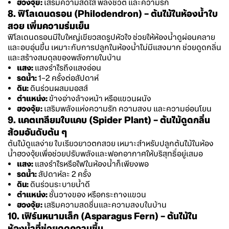
ฮวงจุ้ย:
เสริมความสดใส พลังชีวิต และความรัก
8. ฟิโลเดนดรอน (Philodendron) – ต้นไม้ในห้องน้ำใบ
สวย เพิ่มความร่มเย็น
ฟิโลเดนดรอนมีใบใหญ่เขียวสดรูปหัวใจ ช่วยให้ห้องน้ำดูผ่อนคลาย
และอบอุ่นขึ้น เหมาะกับการปลูกในห้องน้ำไม่มีแสงมาก ช่วยดูดกลิ่น
และสร้างสมดุลของพลังภายในบ้าน
แสง:
แสงรำไรถึงแสงอ่อน
รดน้ำ:
1–2 ครั้งต่อสัปดาห์
ดิน:
ดินร่วนผสมมอสส์
ตำแหน่ง:
ข้างอ่างล้างหน้า หรือแขวนผนัง
ฮวงจุ้ย:
เสริมพลังแห่งความรัก ความสงบ และความอ่อนโยน
9. แคตเทลียมใบแคบ (Spider Plant) – ต้นไม้ดูดกลิ่น
ส้วมอันดับต้น ๆ
ต้นไม้ดูแลง่าย ใบเรียวยาวตกสวย เหมาะสำหรับปลูกต้นไม้ในห้อง
น้ำฮวงจุ้ยเพื่อช่วยปรับพลังและฟอกอากาศให้บริสุทธิ์อยู่เสมอ
แสง:
แสงรำไรหรือไฟในห้องน้ำก็เพียงพอ
รดน้ำ:
สัปดาห์ละ 2 ครั้ง
ดิน:
ดินร่วนระบายน้ำดี
ตำแหน่ง:
ชั้นวางของ หรือกระถางแขวน
ฮวงจุ้ย:
เสริมความสดชื่นและความสงบในบ้าน
10. เฟิร์นหนามเล็ก (Asparagus Fern) – ต้นไม้ใน
ห้องน้ำที่ช่วยดูดความชื้น