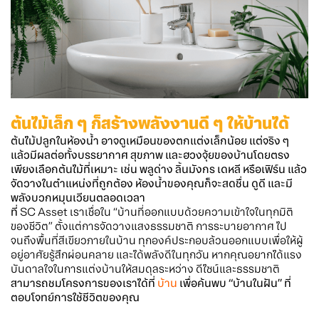
ต้นไม้เล็ก ๆ ก็สร้างพลังงานดี ๆ ให้บ้านได้
ต้นไม้ปลูกในห้องน้ำ อาจดูเหมือนของตกแต่งเล็กน้อย แต่จริง ๆ
แล้วมีผลต่อทั้งบรรยากาศ สุขภาพ และฮวงจุ้ยของบ้านโดยตรง
เพียงเลือกต้นไม้ที่เหมาะ เช่น พลูด่าง ลิ้นมังกร เดหลี หรือเฟิร์น แล้ว
จัดวางในตำแหน่งที่ถูกต้อง ห้องน้ำของคุณก็จะสดชื่น ดูดี และมี
พลังบวกหมุนเวียนตลอดเวลา
ที่
SC Asset เราเชื่อใน “บ้านที่ออกแบบด้วยความเข้าใจในทุกมิติ
ของชีวิต” ตั้งแต่การจัดวางแสงธรรมชาติ การระบายอากาศ ไป
จนถึงพื้นที่สีเขียวภายในบ้าน ทุกองค์ประกอบล้วนออกแบบเพื่อให้ผู้
อยู่อาศัยรู้สึกผ่อนคลาย และได้พลังดีในทุกวัน หากคุณอยากได้แรง
บันดาลใจในการแต่งบ้านให้สมดุลระหว่าง ดีไซน์และธรรมชาติ
สามารถชมโครงการของเราได้ที่
บ้าน
เพื่อค้นพบ “บ้านในฝัน” ที่
ตอบโจทย์การใช้ชีวิตของคุณ