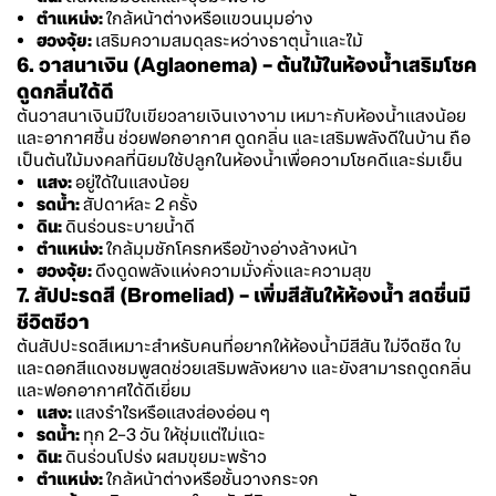
ตำแหน่ง:
ใกล้หน้าต่างหรือแขวนมุมอ่าง
ฮวงจุ้ย:
เสริมความสมดุลระหว่างธาตุน้ำและไม้
6. วาสนาเงิน (Aglaonema) – ต้นไม้ในห้องน้ำเสริมโชค
ดูดกลิ่นได้ดี
ต้นวาสนาเงินมีใบเขียวลายเงินเงางาม เหมาะกับห้องน้ำแสงน้อย
และอากาศชื้น ช่วยฟอกอากาศ ดูดกลิ่น และเสริมพลังดีในบ้าน ถือ
เป็นต้นไม้มงคลที่นิยมใช้ปลูกในห้องน้ำเพื่อความโชคดีและร่มเย็น
แสง:
อยู่ได้ในแสงน้อย
รดน้ำ:
สัปดาห์ละ 2 ครั้ง
ดิน:
ดินร่วนระบายน้ำดี
ตำแหน่ง:
ใกล้มุมชักโครกหรือข้างอ่างล้างหน้า
ฮวงจุ้ย:
ดึงดูดพลังแห่งความมั่งคั่งและความสุข
7. สัปปะรดสี (Bromeliad) – เพิ่มสีสันให้ห้องน้ำ สดชื่นมี
ชีวิตชีวา
ต้นสัปปะรดสีเหมาะสำหรับคนที่อยากให้ห้องน้ำมีสีสัน ไม่จืดชืด ใบ
และดอกสีแดงชมพูสดช่วยเสริมพลังหยาง และยังสามารถดูดกลิ่น
และฟอกอากาศได้ดีเยี่ยม
แสง:
แสงรำไรหรือแสงส่องอ่อน ๆ
รดน้ำ:
ทุก 2–3 วัน ให้ชุ่มแต่ไม่แฉะ
ดิน:
ดินร่วนโปร่ง ผสมขุยมะพร้าว
ตำแหน่ง:
ใกล้หน้าต่างหรือชั้นวางกระจก