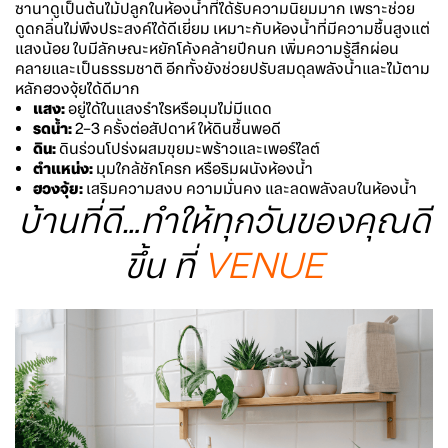
ซานาดูเป็นต้นไม้ปลูกในห้องน้ำที่ได้รับความนิยมมาก เพราะช่วย
ดูดกลิ่นไม่พึงประสงค์ได้ดีเยี่ยม เหมาะกับห้องน้ำที่มีความชื้นสูงแต่
แสงน้อย ใบมีลักษณะหยักโค้งคล้ายปีกนก เพิ่มความรู้สึกผ่อน
คลายและเป็นธรรมชาติ อีกทั้งยังช่วยปรับสมดุลพลังน้ำและไม้ตาม
หลักฮวงจุ้ยได้ดีมาก
แสง:
อยู่ได้ในแสงรำไรหรือมุมไม่มีแดด
รดน้ำ:
2–3 ครั้งต่อสัปดาห์ ให้ดินชื้นพอดี
ดิน:
ดินร่วนโปร่งผสมขุยมะพร้าวและเพอร์ไลต์
ตำแหน่ง:
มุมใกล้ชักโครก หรือริมผนังห้องน้ำ
ฮวงจุ้ย:
เสริมความสงบ ความมั่นคง และลดพลังลบในห้องน้ำ
บ้านที่ดี…ทำให้ทุกวันของคุณดี
ขึ้น ที่
VENUE