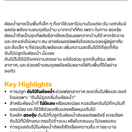
ห้องน้ำอาจเป็นพื้นที่เล็ก ๆ ที่เราใช้เวลาไม่นานในแต่ละวัน แต่กลับมี
ผลต่อ พลังงานสมดุลในบ้าน มากกว่าที่คิด เพราะในทาง ฮวงจุ้ย
ห้องน้ำถือเป็นจุดที่พลังชี่อาจไหลเวียนออกจากบ้านได้ หากจัดวาง
และตกแต่งไม่เหมาะสม อาจส่งผลต่อพลังโดยรวมของผู้อยู่อาศัย
และสิ่งเล็ก ๆ ที่ช่วยปรับพลังและเพิ่มความสดชื่นได้ดีที่สุดก็คือ
ต้นไม้ปลูกในห้องน้ำ นั่นเอง
ต้นไม้ไม่ได้มีดีแค่ความสวยงาม แต่ยังช่วย ดูดกลิ่นส้วม, ฟอก
อากาศ, และช่วยสร้างสมดุลพลังหยินหยางให้กับพื้นที่ได้อย่าง
ลงตัว
Key Highlights
การปลูก
ต้นไม้ในห้องน้ำ
ช่วยฟอกอากาศ ลดกลิ่นไม่พึงประสงค์
โดยเฉพาะ “ต้นไม้ดูดกลิ่นในห้องน้ำ”
สำหรับห้องน้ำที่
ไม่มีแสง
หรือแสงน้อย ควรเลือกต้นไม้ที่ทนในที่
แสงน้อย และใช้วิธีช่วยเสริมแสงหรือหมุนต้นไม้
ในหลัก
ฮวงจุ้ย
ต้นไม้ที่ปลูกในห้องน้ำส่งผลต่อพลังชี่ ควรเลือก
ต้นไม้ที่มีลักษณะตรงไปข้างบน หรือใบกลมมน ไม่แหลมคม
การดูแลต้นไม้ในห้องน้ำต้องใส่ใจเรื่องความชื้น การระบาย