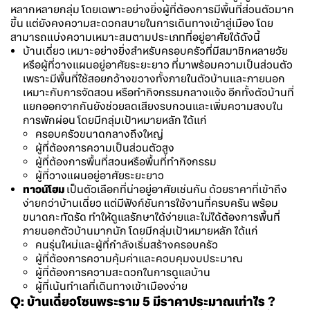
หลากหลายกลุ่ม โดยเฉพาะอย่างยิ่งผู้ที่ต้องการมีพื้นที่ส่วนตัวมาก
ขึ้น แต่ยังคงความสะดวกสบายในการเดินทางเข้าสู่เมือง โดย
สามารถแบ่งความเหมาะสมตามประเภทที่อยู่อาศัยได้ดังนี้
บ้านเดี่ยว เหมาะอย่างยิ่งสำหรับครอบครัวที่มีสมาชิกหลายวัย
หรือผู้ที่วางแผนอยู่อาศัยระยะยาว ที่มาพร้อมความเป็นส่วนตัว
เพราะมีพื้นที่ใช้สอยกว้างขวางทั้งภายในตัวบ้านและภายนอก
เหมาะกับการจัดสวน หรือทำกิจกรรมกลางแจ้ง อีกทั้งตัวบ้านที่
แยกออกจากกันยังช่วยลดเสียงรบกวนและเพิ่มความสงบใน
การพักผ่อน โดยมีกลุ่มเป้าหมายหลัก ได้แก่
ครอบครัวขนาดกลางถึงใหญ่
ผู้ที่ต้องการความเป็นส่วนตัวสูง
ผู้ที่ต้องการพื้นที่สวนหรือพื้นที่ทำกิจกรรม
ผู้ที่วางแผนอยู่อาศัยระยะยาว
ทาวน์โฮม
เป็นตัวเลือกที่น่าอยู่อาศัยเช่นกัน ด้วยราคาที่เข้าถึง
ง่ายกว่าบ้านเดี่ยว แต่มีฟังก์ชันการใช้งานที่ครบครัน พร้อม
ขนาดกะทัดรัด ทำให้ดูแลรักษาได้ง่ายและไม่ได้ต้องการพื้นที่
ภายนอกตัวบ้านมากนัก โดยมีกลุ่มเป้าหมายหลัก ได้แก่
คนรุ่นใหม่และผู้ที่กำลังเริ่มสร้างครอบครัว
ผู้ที่ต้องการความคุ้มค่าและควบคุมงบประมาณ
ผู้ที่ต้องการความสะดวกในการดูแลบ้าน
ผู้ที่เน้นทำเลที่เดินทางเข้าเมืองง่าย
Q: บ้านเดี่ยวโซน
พระราม 5
มีราคาประมาณเท่าไร ?