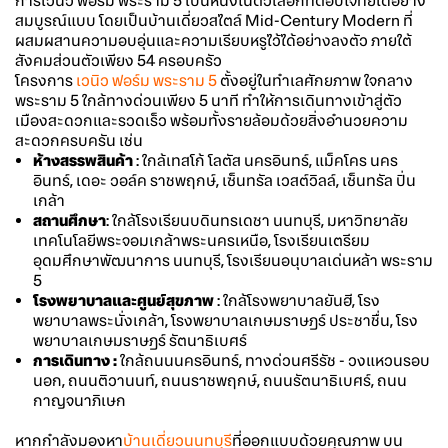
การ
เวนิว ฟอร์ม พระราม 5
เป็นหนึ่งในตัวเลือกที่ตอบโจทย์ได้อย่าง
สมบูรณ์แบบ โดยเป็นบ้านเดี่ยวสไตล์ Mid-Century Modern ที่
ผสมผสานความอบอุ่นและความเรียบหรูไว้ได้อย่างลงตัว ภายใต้
สังคมส่วนตัวเพียง 54 ครอบครัว
โครงการ
เวนิว ฟอร์ม พระราม 5
ตั้งอยู่ในทำเลศักยภาพ ใจกลาง
พระราม 5
ใกล้ทางด่วนเพียง 5 นาที ทำให้การเดินทางเข้าสู่ตัว
เมืองสะดวกและรวดเร็ว พร้อมทั้งรายล้อมด้วยสิ่งอำนวยความ
สะดวกครบครัน เช่น
ห้างสรรพสินค้า
: ใกล้เทสโก้ โลตัส นครอินทร์, แม็คโคร นคร
อินทร์, เดอะ วอล์ค ราชพฤกษ์, เซ็นทรัล เวสต์วิลล์, เซ็นทรัล ปิ่น
เกล้า
สถานศึกษา
: ใกล้โรงเรียนบดินทรเดชา นนทบุรี, มหาวิทยาลัย
เทคโนโลยีพระจอมเกล้าพระนครเหนือ, โรงเรียนเตรียม
อุดมศึกษาพัฒนาการ นนทบุรี, โรงเรียนอนุบาลเด่นหล้า พระราม
5
โรงพยาบาลและศูนย์สุขภาพ
: ใกล้โรงพยาบาลยันฮี, โรง
พยาบาลพระนั่งเกล้า, โรงพยาบาลเกษมราษฎร์ ประชาชื่น, โรง
พยาบาลเกษมราษฎร์ รัตนาธิเบศร์
การเดินทาง :
ใกล้ถนนนครอินทร์, ทางด่วนศรีรัช - วงแหวนรอบ
นอก, ถนนติวานนท์, ถนนราชพฤกษ์, ถนนรัตนาธิเบศร์, ถนน
กาญจนาภิเษก
หากกำลังมองหา
บ้านเดี่ยวนนทบุรี
ที่ออกแบบด้วยคุณภาพ บน