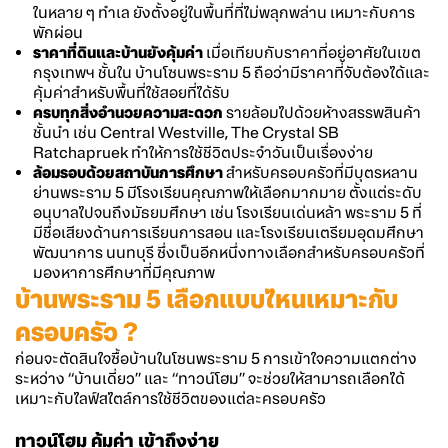
ในหลาย ๆ ทำเล ยังตั้งอยู่ในพื้นที่ที่ไม่พลุกพล่าน เหมาะกับการ
พักผ่อน
ราคาที่ดินและบ้านยังคุ้มค่า
เมื่อเทียบกับราคาที่อยู่อาศัยในเขต
กรุงเทพฯ ชั้นใน
บ้านโซนพระราม 5
ถือว่ามีราคาที่จับต้องได้และ
คุ้มค่าสำหรับพื้นที่ใช้สอยที่ได้รับ
ครบทุกสิ่งอำนวยความสะดวก
รายล้อมไปด้วยห้างสรรพสินค้า
ชั้นนำ เช่น Central Westville, The Crystal SB
Ratchapruek ทำให้การใช้ชีวิตประจำวันเป็นเรื่องง่าย
ล้อมรอบด้วยสถาบันการศึกษา
สำหรับครอบครัวที่มีบุตรหลาน
ย่าน
พระราม 5
มีโรงเรียนคุณภาพให้เลือกมากมาย ตั้งแต่ระดับ
อนุบาลไปจนถึงมัธยมศึกษา เช่น โรงเรียนเด่นหล้า พระราม 5 ที่
มีชื่อเสียงด้านการเรียนการสอน และโรงเรียนเตรียมอุดมศึกษา
พัฒนาการ นนทบุรี ซึ่งเป็นอีกหนึ่งทางเลือกสำหรับครอบครัวที่
มองหาการศึกษาที่มีคุณภาพ
บ้านพระราม 5
เลือกแบบไหนเหมาะกับ
ครอบครัว ?
ก่อนจะตัดสินใจซื้อบ้านในโซน
พระราม 5
การเข้าใจความแตกต่าง
ระหว่าง “บ้านเดี่ยว” และ “ทาวน์โฮม” จะช่วยให้สามารถเลือกได้
เหมาะกับไลฟ์สไตล์การใช้ชีวิตของแต่ละครอบครัว
ทาวน์โฮม คุ้มค่า เข้าถึงง่าย