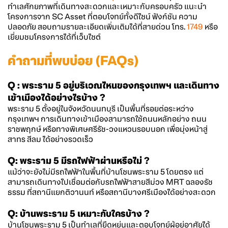
ทำเลศักยภาพที่เดินทางสะดวกและเหมาะกับครอบครัว แนะนำ
โครงการจาก SC Asset ที่ตอบโจทย์ทั้งดีไซน์ ฟังก์ชัน ความ
ปลอดภัย สอบถามรายละเอียดเพิ่มเติมได้ที่สายด่วน โทร.
1749
หรือ
เยี่ยมชมโครงการได้ที่เว็บไซต์
คำถามที่พบบ่อย (FAQs)
Q :
พระราม 5
อยู่บริเวณไหนของกรุงเทพฯ และเดินทาง
เข้าเมืองได้อย่างไรบ้าง ?
พระราม 5
ตั้งอยู่ในจังหวัดนนทบุรี เป็นพื้นที่รอยต่อระหว่าง
กรุงเทพฯ การเดินทางเข้าเมืองสามารถใช้ถนนหลักอย่าง ถนน
ราชพฤกษ์ หรือทางพิเศษศรีรัช-วงแหวนรอบนอก เพื่อมุ่งหน้าสู่
สาทร สีลม ได้อย่างรวดเร็ว
Q:
พระราม 5
มีรถไฟฟ้าผ่านหรือไม่ ?
แม้ว่าจะยังไม่มีรถไฟฟ้าในพื้นที่
บ้านโซนพระราม 5
โดยตรง แต่
สามารถเดินทางไปเชื่อมต่อกับรถไฟฟ้าสายสีม่วง MRT ฉลองรัช
ธรรม ที่สถานีแยกติวานนท์ หรือสถานีบางศรีเมืองได้อย่างสะดวก
Q:
บ้านพระราม 5
เหมาะกับใครบ้าง ?
บ้านโซนพระราม 5
เป็นทำเลที่ยืดหยุ่นและตอบโจทย์ผู้อยู่อาศัยได้