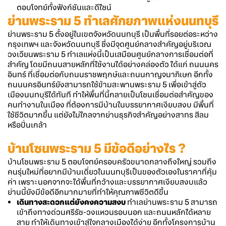
ตอบโจทย์ทั้งฟังก์ชันและดีไซน์
ย่าน
พระราม 5
ทำเลศักยภาพแห่งนนทบุรี
ย่าน
พระราม 5
ตั้งอยู่ในเขตจังหวัดนนทบุรี เป็นพื้นที่รอยต่อระหว่าง
กรุงเทพฯ และจังหวัดนนทบุรี ซึ่งมีจุดศูนย์กลางสำคัญอยู่บริเวณ
วงเวียนพระราม 5 ทำเลแห่งนี้เป็นเสมือนศูนย์กลางการเชื่อมต่อที่
สำคัญ โดยมีถนนสายหลักที่ใช้งานได้อย่างคล่องตัว ได้แก่ ถนนนคร
อินทร์ ที่เชื่อมต่อกับถนนราชพฤกษ์และถนนกาญจนาภิเษก อีกทั้ง
ถนนนครอินทร์ยังสามารถใช้ข้ามสะพานพระราม 5 เพื่อเข้าสู่ตัว
เมืองนนทบุรีได้ทันที ทำให้พื้นที่นี้กลายเป็นโซนเชื่อมต่อสำคัญของ
คนทำงานในเมือง ที่ต้องการมีบ้านในบรรยากาศเงียบสงบ มีพื้นที่
ใช้ชีวิตมากขึ้น แต่ยังไม่ไกลจากย่านธุรกิจสำคัญอย่างสาทร สีลม
หรือปิ่นเกล้า
บ้านโซนพระราม 5
มีข้อดีอย่างไร ?
บ้านโซนพระราม 5
ตอบโจทย์ครอบครัวขนาดกลางถึงใหญ่ รวมถึง
คนรุ่นใหม่ที่อยากมี
บ้านเดี่ยว
ใน
นนทบุรี
เป็นของตัวเองในราคาที่คุ้ม
ค่า เพราะนอกจากจะได้พื้นที่กว้างและบรรยากาศเงียบสงบแล้ว
ย่านนี้ยังมีข้อดีอีกมากมายที่ทำให้คุณภาพชีวิตดีขึ้น
เดินทางสะดวกแต่ยังคงความสงบ
ทำเลย่านพระราม 5 สามารถ
เข้าถึงทางด่วนศรีรัช-วงแหวนรอบนอก และถนนหลักได้หลาย
สาย ทำให้เดินทางเข้าสู่ใจกลางเมืองได้ง่าย อีกทั้งโครงการบ้าน