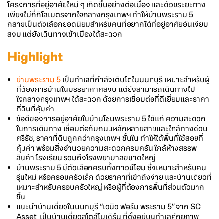
โครงการที่อยู่อาศัยใหม่ ๆ เกิดขึ้นอย่างต่อเนื่อง และด้วยระยะทาง
เพียงไม่กี่กิโลเมตรจากใจกลางกรุงเทพฯ ทำให้
บ้านพระราม 5
กลายเป็นตัวเลือกยอดนิยมสำหรับคนที่อยากได้ที่อยู่อาศัยอันเงียบ
สงบ แต่ยังเดินทางเข้าเมืองได้สะดวก
Highlight
ย่าน
พระราม 5
เป็นทำเลที่กำลังเติบโตในนนทบุรี เหมาะสำหรับผู้
ที่ต้องการบ้านในบรรยากาศสงบ แต่ยังสามารถเดินทางไป
ใจกลางกรุงเทพฯ ได้สะดวก ด้วยการเชื่อมต่อที่ดีเยี่ยมและราคา
ที่ดินที่คุ้มค่า
ข้อดีของการอยู่อาศัยใน
บ้านโซนพระราม 5
ได้แก่ ความสะดวก
ในการเดินทาง เชื่อมต่อกับถนนหลักหลายสายและใกล้ทางด่วน
ศรีรัช, ราคาที่ดินถูกกว่ากรุงเทพฯ ชั้นใน ทำให้ได้พื้นที่ใช้สอยที่
คุ้มค่า พร้อมสิ่งอำนวยความสะดวกครบครัน ใกล้ห้างสรรพ
สินค้า โรงเรียน รวมถึงโรงพยาบาลขนาดใหญ่
บ้านพระราม 5
มีตัวเลือกครบทั้งทาวน์โฮม ซึ่งเหมาะสำหรับคน
รุ่นใหม่ หรือครอบครัวเล็ก ด้วยราคาที่เข้าถึงง่าย และบ้านเดี่ยวที่
เหมาะสำหรับครอบครัวใหญ่ หรือผู้ที่ต้องการพื้นที่ส่วนตัวมาก
ขึ้น
แนะนำ
บ้านเดี่ยว
ใน
นนทบุรี
“
เวนิว ฟอร์ม พระราม 5
” จาก SC
Asset เป็นบ้านเดี่ยวสไตล์โมเดิร์น ที่ตั้งอยู่บนทำเลศักยภาพ