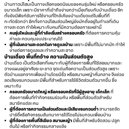
บ้านทาวน์โฮมเป็นทางเลือกยอดนิยมของคนรุ่นใหม่ หรือครอบครัว
ขนาดเล็ก เพราะมีราคาที่เข้าถึงง่ายกว่าเมื่อเทียบกับบ้านเดี่ยว อีก
ทั้งยังมีฟังก์ชันการใช้งานที่ใกล้เคียงบ้านเดี่ยวแต่ในพื้นที่ที่
กะทัดรัดกว่า อีกทั้งทาวน์โฮมส่วนใหญ่ยังมักตั้งอยู่ในทำเลที่เดิน
ทางสะดวก ทำให้เหมาะกับคนที่มีความต้องการเหล่านี้
คนรุ่นใหม่และผู้ที่กำลังเริ่มสร้างครอบครัว
ที่ต้องการความคุ้ม
ค่าและควบคุมงบประมาณได้
ผู้ที่เน้นความสะดวกในการดูแลบ้าน
เพราะมีพื้นที่ไม่มากนัก ทำให้
ง่ายต่อการดูแลและทำความสะอาด
บ้านเดี่ยว พื้นที่กว้าง ความเป็นส่วนตัวสูง
บ้านเดี่ยว เป็นตัวเลือกที่เหมาะกับผู้ที่ต้องการพื้นที่ใช้สอยมากและ
วางแผนอยู่อาศัยระยะยาว จุดเด่นคือความเป็นส่วนตัวสูง เพราะ
ตัวบ้านแยกจากเพื่อนบ้านโดยมีรั้ว หรือสนามหญ้าคั่นกลาง จึงช่วย
ลดเสียงรบกวนและมีพื้นที่สำหรับการใช้ชีวิตส่วนตัวมากขึ้น ซึ่ง
เหมาะกับ
ครอบครัวขนาดใหญ่ หรือครอบครัวที่มีผู้สูงอายุ เด็กเล็ก
ที่
ต้องการพื้นที่ทำกิจกรรมร่วมกัน หรือพื้นที่ส่วนตัวสำหรับ
สมาชิกแต่ละคน
ผู้ที่ต้องการความเป็นส่วนตัวและมีเสียงรบกวนต่ำ
สามารถจัด
ปาร์ตี้หรือกิจกรรมสันทนาการได้โดยไม่รบกวนเพื่อนบ้าน
ผู้ที่ต้องการพื้นที่สีเขียว สนามหญ้า
มีพื้นที่สำหรับจัดสวน ปลูก
ต้นไม้ หรือทำกิจกรรมกลางแจ้ง