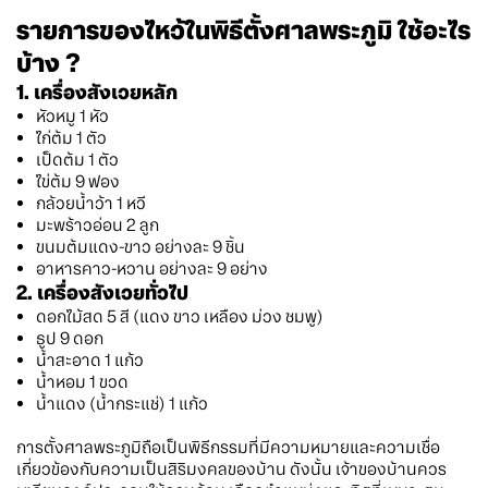
รายการของไหว้ในพิธีตั้งศาลพระภูมิ ใช้อะไร
บ้าง ?
1. เครื่องสังเวยหลัก
หัวหมู 1 หัว
ไก่ต้ม 1 ตัว
เป็ดต้ม 1 ตัว
ไข่ต้ม 9 ฟอง
กล้วยน้ำว้า 1 หวี
มะพร้าวอ่อน 2 ลูก
ขนมต้มแดง-ขาว อย่างละ 9 ชิ้น
อาหารคาว-หวาน อย่างละ 9 อย่าง
2. เครื่องสังเวยทั่วไป
ดอกไม้สด 5 สี (แดง ขาว เหลือง ม่วง ชมพู)
ธูป 9 ดอก
น้ำสะอาด 1 แก้ว
น้ำหอม 1 ขวด
น้ำแดง (น้ำกระแช่) 1 แก้ว
การตั้งศาลพระภูมิถือเป็นพิธีกรรมที่มีความหมายและความเชื่อ
เกี่ยวข้องกับความเป็นสิริมงคลของบ้าน ดังนั้น เจ้าของบ้านควร