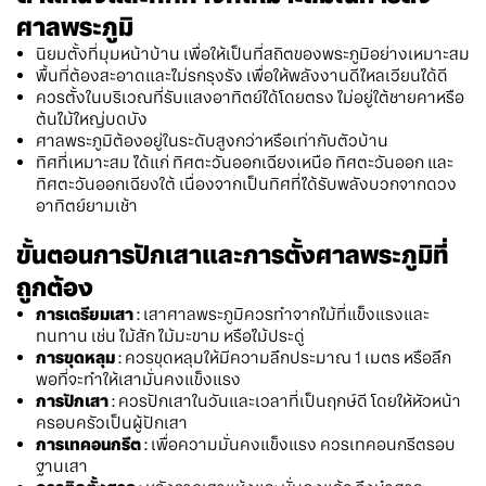
ศาลพระภูมิ
นิยมตั้งที่มุมหน้าบ้าน เพื่อให้เป็นที่สถิตของพระภูมิอย่างเหมาะสม
พื้นที่ต้องสะอาดและไม่รกรุงรัง เพื่อให้พลังงานดีไหลเวียนได้ดี
ควรตั้งในบริเวณที่รับแสงอาทิตย์ได้โดยตรง ไม่อยู่ใต้ชายคาหรือ
ต้นไม้ใหญ่บดบัง
ศาลพระภูมิต้องอยู่ในระดับสูงกว่าหรือเท่ากับตัวบ้าน
ทิศที่เหมาะสม ได้แก่ ทิศตะวันออกเฉียงเหนือ ทิศตะวันออก และ
ทิศตะวันออกเฉียงใต้ เนื่องจากเป็นทิศที่ได้รับพลังบวกจากดวง
อาทิตย์ยามเช้า
ขั้นตอนการปักเสาและการตั้งศาลพระภูมิที่
ถูกต้อง
การเตรียมเสา
: เสาศาลพระภูมิควรทำจากไม้ที่แข็งแรงและ
ทนทาน เช่น ไม้สัก ไม้มะขาม หรือไม้ประดู่
การขุดหลุม
: ควรขุดหลุมให้มีความลึกประมาณ 1 เมตร หรือลึก
พอที่จะทำให้เสามั่นคงแข็งแรง
การปักเสา
: ควรปักเสาในวันและเวลาที่เป็นฤกษ์ดี โดยให้หัวหน้า
ครอบครัวเป็นผู้ปักเสา
การเทคอนกรีต
: เพื่อความมั่นคงแข็งแรง ควรเทคอนกรีตรอบ
ฐานเสา