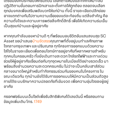
เตรียมองค์ประกอบให้ครบถ้วน เลือกตำแหน่งและทิศที่เหมาะสม
ปฏิบัติตามขั้นตอนการปักเสาและตั้งศาลให้ถูกต้อง ตลอดจนเลือก
ฤกษ์มงคลเพื่อเสริมพลังบวกให้แก่บ้าน ทั้งนี้ รายละเอียดปลีกย่อย
อาจแตกต่างกันไปตามความเชื่อของแต่ละท้องถิ่น แต่สิ่งสำคัญ คือ
ความตั้งใจและความเคารพต่อสิ่งศักดิ์สิทธิ์ เพื่อให้เกิดความร่มเย็น
เป็นสุขแก่บ้านและผู้อยู่อาศัย
หากคุณกำลังมองหาบ้านดี ๆ ที่พร้อมมอบชีวิตอันแสนสงบสุข SC
Asset ขอนำเสนอ
บ้านจัดสรร
คุณภาพที่ตั้งอยู่บนทำเลศักยภาพ
ใจกลางกรุงเทพฯ และปริมณฑล ทุกโครงการออกแบบด้วยความ
ใส่ใจในรายละเอียดเพื่อตอบโจทย์การอยู่อาศัยที่หลากหลายสำหรับ
ทุกคนในครอบครัว ทั้งยังเดินทางสะดวก ใกล้รถไฟฟ้าและทางด่วน
ช่วยให้ผู้อยู่อาศัยเชื่อมต่อกับทุกจุดหมายในเมืองได้อย่างรวดเร็ว มา
พร้อมสิ่งอำนวยความสะดวกครบครัน ไม่ว่าจะเป็นคลับเฮาส์ส่วน
กลางขนาดใหญ่สำหรับทำกิจกรรมร่วมกันของคนในโครงการ ใน
ขณะเดียวกัน ทุกบ้านยังได้รับการออกแบบให้มีความเป็นส่วนตัวสูง
ภายใต้ระบบรักษาความปลอดภัยที่เข้มงวด เพื่อความอุ่นใจของผู้อยู่
อาศัย
กรอกฟอร์มบนเว็บไซต์เพื่อรับสิทธิพิเศษได้เลยวันนี้ หรือสอบถาม
ข้อมูลเพิ่มเติม โทร.
1749