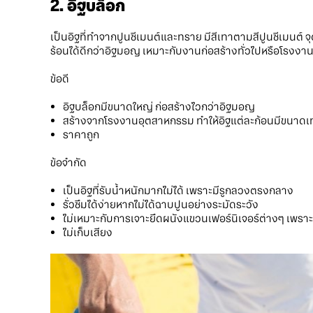
2. อิฐบล็อก
เป็นอิฐที่ทำจากปูนซีเมนต์และทราย มีสีเทาตามสีปูนซีเมนต์
ร้อนได้ดีกว่าอิฐมอญ เหมาะกับงานก่อสร้างทั่วไปหรือโรง
ข้อดี
อิฐบล็อกมีขนาดใหญ่ ก่อสร้างไวกว่าอิฐมอญ
สร้างจากโรงงานอุตสาหกรรม ทำให้อิฐแต่ละก้อนมีขนาดเท
ราคาถูก
ข้อจำกัด
เป็นอิฐที่รับน้ำหนักมากไม่ได้ เพราะมีรูกลวงตรงกลาง
รั่วซึมได้ง่ายหากไม่ได้ฉาบปูนอย่างระมัดระวัง
ไม่เหมาะกับการเจาะยึดผนังแขวนเฟอร์นิเจอร์ต่างๆ เพราะ
ไม่เก็บเสียง