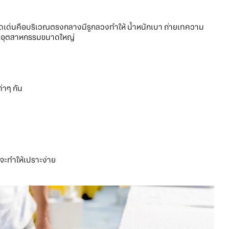
 จุดเด่นคือบริเวณตรงกลางมีรูกลวงทำให้ น้ำหนักเบา ถ่ายเทความ
งานอุตสาหกรรมขนาดใหญ่
่าๆ กัน
จะทำให้เปราะง่าย