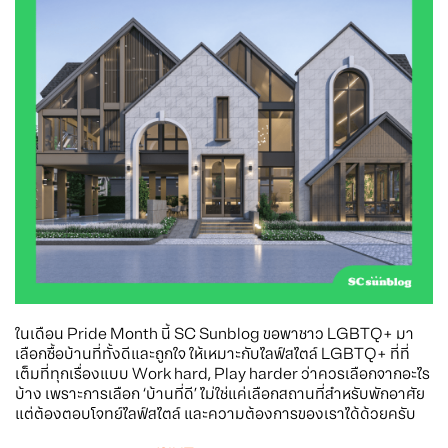
ในเดือน Pride Month นี้ SC Sunblog ขอพาชาว LGBTQ+ มา
เลือกซื้อบ้านที่ทั้งดีและถูกใจ ให้เหมาะกับไลฟ์สไตล์ LGBTQ+ ที่ที่
เต็มที่ทุกเรื่องแบบ Work hard, Play harder ว่าควรเลือกจากอะไร
บ้าง เพราะการเลือก ‘บ้านที่ดี’ ไม่ใช่แค่เลือกสถานที่สำหรับพักอาศัย
แต่ต้องตอบโจทย์ไลฟ์สไตล์ และความต้องการของเราได้ด้วยครับ