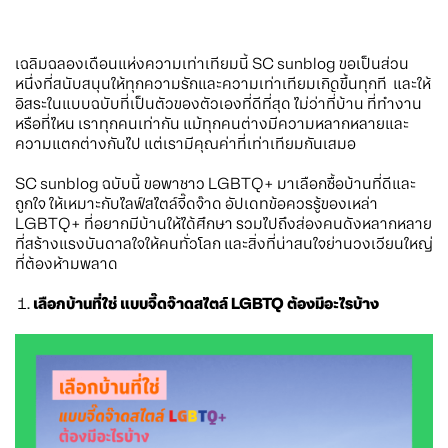
เฉลิมฉลองเดือนแห่งความเท่าเทียมนี้ SC sunblog ขอเป็นส่วน
หนึ่งที่สนับสนุนให้ทุกความรักและความเท่าเทียมเกิดขึ้นทุกที และให้
อิสระในแบบฉบับที่เป็นตัวของตัวเองที่ดีที่สุด ไม่ว่าที่้บ้าน ที่ทำงาน
หรือที่ไหน เราทุกคนเท่ากัน แม้ทุกคนต่างมีความหลากหลายและ
ความแตกต่างกันไป แต่เรามีคุณค่าที่เท่าเทียมกันเสมอ
SC sunblog ฉบับนี้ ขอพาชาว LGBTQ+ มาเลือกซื้อบ้านที่ดีและ
ถูกใจ ให้เหมาะกับไลฟ์สไตล์จี๊ดจ๊าด อัปเดทข้อควรรู้ของเหล่า
LGBTQ+ ที่อยากมีบ้านให้ได้ศึกษา รวมไปถึงส่องคนดังหลากหลาย
ที่สร้างแรงบันดาลใจให้คนทั่วโลก และสิ่งที่น่าสนใจย่านวงเวียนใหญ่
ที่ต้องห้ามพลาด
เลือกบ้านที่ใช่ แบบจี๊ดจ๊าดสไตล์ LGBTQ ต้องมีอะไรบ้าง