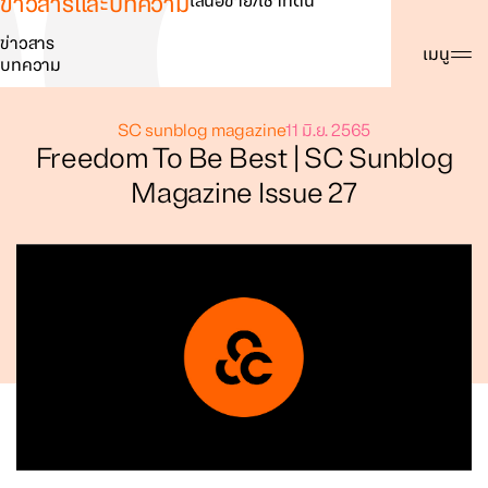
ข่าวสารและบทความ
เสนอขาย/เช่าที่ดิน
ข่าวสาร
ค้นหา
เมนู
บทความ
SC sunblog magazine
11 มิ.ย. 2565
Freedom To Be Best | SC Sunblog
Magazine Issue 27