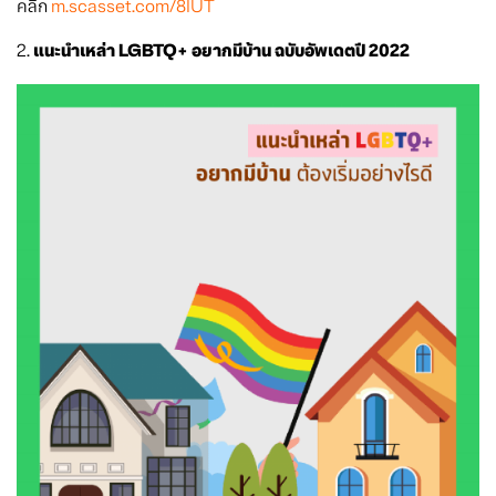
คลิก
m.scasset.com/8IUT
2.
แนะนำเหล่า LGBTQ+ อยากมีบ้าน ฉบับอัพเดตปี 2022