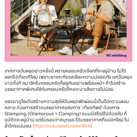
เทศกาลวันหยุดยาวครั้งนี้ หลายครอบครัวเลือกที่จะอยู่บ้าน ไม่ได้
ออกไปเที่ยวที่ไหน เพราะอาจจะกังวลเรื่องความปลอดภัย แต่วันหยุด
ยาวทั้งที สมาชิกในครอบครัวก็อยู่กันอย่างพร้อมหน้า ถ้าไม่สร้าง
บรรยากาศพิเศษให้กับครอบครัวก็คงจะน่าเสียดายไม่น้อย
ลองมาดูไอเดียสร้างความสุขให้วันหยุดพักผ่อนนี้เต็มไปความผ่อน
คลาย ด้วยการสร้างบรรยากาศแห่งการ ‘เที่ยวทิพย์’ ด้วยการ
Glamping (Glamorous + Camping) แบบมีสไตล์ไปด้วยกัน ที่
แม้ตัวจะอยู่บ้าน แต่รับรองว่าสนุกและได้บรรยากาศที่แปลกใหม่ ไม่
ซ้ำใครแน่นอน:
http://m.scasset.com/41H4