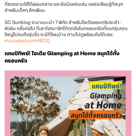
ที่สวยงามให้ได้ผ่อนคลาย และยังมีแหล่งเล่น แหล่งเรียนรู้ที่สนุก
สำหรับเด็กๆ อีกเพียบ
SC Sunblog จะมาแนะนำ 7 พิกัด สำหรับไอเดียของทริปชะอำ-
หัวหิน ครั้งต่อไป ที่เอาใจสมาชิกได้ทุกวัยในครอบครัวตั้งแต่รุ่นคุณ
ใหญ่ไปจนถึงรุ่นจิ๋ว จะมีที่ไหนบ้าง ตามไปดูพร้อมกันได้เลย:
m.scasset.com/41CQ
แคมป์ทิพย์! ไอเดีย Glamping at Home สนุกได้ทั้ง
ครอบครัว