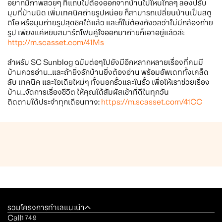
อยากมีภาพสวยๆ ที่แถบไม่ต้องออกจากบ้านไปไหนไกลๆ ลองปรับ
มุมที่บ้านนิด เพิ่มเทคนิคถ่ายรูปหน่อย ก็สามารถเปลี่ยนบ้านเป็นสตู
ดิโอ หรือมุมถ่ายรูปสุดชิคได้แล้ว และก็ไม่ต้องกังวลว่าไม่มีกล้องถ่าย
รูป เพียงแค่หยิบสมาร์ตโฟนคู่ใจออกมาถ่ายก็เอาอยู่แล้วล่ะ
http://m.scasset.com/41Ms
สำหรับ SC Sunblog ฉบับต่อๆไปยังมีอีกหลากหลายเรื่องที่คนมี
บ้านควรอ่าน…และถ้ายิ่งรักบ้านยิ่งต้องอ่าน พร้อมอัพเดททั้งเคล็ด
ลับ เทคนิค และไอเดียใหม่ๆ ทั้งนอกรั้วและในรั้ว เพื่อให้เราช่วยเรื่อง
บ้าน…จัดการเรื่องชีวิต ให้คุณได้สัมผัสเช้าที่ดีในทุกวัน
ติดตามได้ประจำทุกเดือนทาง:
https://m.scasset.com/41CC
รวมโครงการทำเลแนะนำ
Call
1749