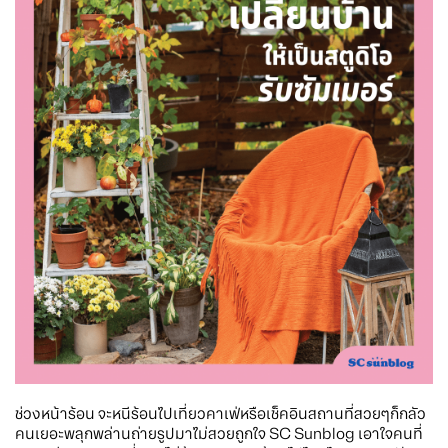
ช่วงหน้าร้อน จะหนีร้อนไปเที่ยวคาเฟ่หรือเช็คอินสถานที่สวยๆก็กลัว
คนเยอะพลุกพล่านถ่ายรูปมาไม่สวยถูกใจ SC Sunblog เอาใจคนที่