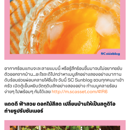
อากาศร้อนแทบจะละลายแบบนี้ หรือรู้สึกร้อนขึ้นมาจนไม่อยากขยับ
ตัวออกจากบ้าน...อะไรจะดีไปกว่าหาเมนูสักอย่างสองอย่างมาทาน
ดับร้อนช่วยผ่อนคลายให้ชื่นใจ วันนี้ SC Sunblog ชวนทุกคนมาเข้า
ครัว เปิดตู้เย็นหยิบวัตถุดิบสักอย่างสองอย่าง ทำเมนูคลายร้อน
ง่ายๆ ไปพร้อมๆ กันได้เลย
http://m.scasset.com/41R6
แดดดี ฟ้าสวย ดอกไม้สีสด เปลี่ยนบ้านให้เป็นสตูดิโอ
ถ่ายรูปรับซัมเมอร์