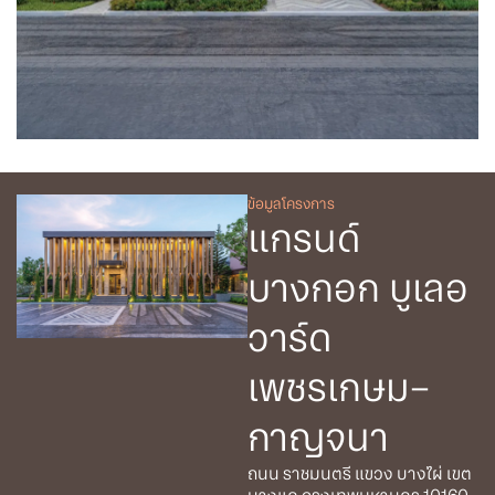
ข้อมูลโครงการ
แกรนด์
บางกอก บูเลอ
วาร์ด
เพชรเกษม–
กาญจนา
ถนน ราชมนตรี แขวง บางไผ่ เขต