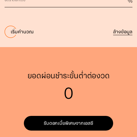
อัตราดอกเบี้ย
%
ล้างข้อมูล
เริ่มคำนวณ
ยอดผ่อนชำระขั้นต่ำต่องวด
0
รับดอกเบี้ยพิเศษจากเอสซี