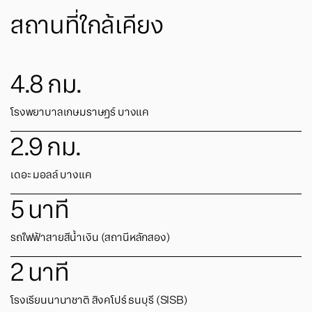
สถานที่ใกล้เคียง
4.8
กม.
โรงพยาบาลเกษมราษฎร์ บางแค
2.9
กม.
เดอะ มอลล์ บางแค
5
นาที
รถไฟฟ้าสายสีน้ำเงิน (สถานีหลักสอง)
2
นาที
โรงเรียนนานาชาติ สิงคโปร์ ธนบุรี (SISB)