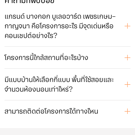
คำถามที่พบบ่อย
แกรนด์ บางกอก บูเลอวาร์ด เพชรเกษม–
กาญจนา คือโครงการอะไร มีจุดเด่นหรือ
คอนเซปต์อย่างไร?
แกรนด์ บางกอก บูเลอวาร์ด เพชรเกษม–กาญจนา คือโครงการบ้าน
หรู ที่ได้รับแรงบันดาลใจจาก St. Stephen's Cathedral, Vienna
ประเทศ Austria สัญลักษณ์แห่งสถาปัตยกรรมสไตล์ Gothic ที่เต็ม
โครงการนี้ใกล้สถานที่อะไรบ้าง
ไปด้วยรายละเอียด ประณีตและทรงคุณค่า เฉลิมฉลองแด่ชีวิตที่
ใกล้โรงเรียน นานาชาติ สิงคโปร์ ธนบุรี เพียง 2 นาที
สมบูรณ์แบบ กับความยิ่ง ใหญ่แห่งสถาปัตยกรรม และความเชื่อม
ทําเลศักยภาพ จุดศูนย์กลางเชื่อมต่อไปยังสถานที่ต่างๆ เดินทางเข้า
โยงเรื่อง ราวจากอดีตสู่ปัจจุบัน
เมืองโซน CBD อีกทั้งเดินทาง เพชรเกษม- บางแค และ ถนนพุทธ
มีแบบบ้านให้เลือกกี่แบบ พื้นที่ใช้สอยและ
มณฑล สาย 1 ได้อย่างสะดวก
จำนวนห้องนอนเท่าไหร่?
มี 3 แบบบ้าน
BACH บ้านเดี่ยว 2 ชั้น พื้นที่ใช้สอย 447 ตร.ม.
-ฟังก์ชัน 4 ห้องนอน 5 ห้องน้ำ 3 ที่จอดรถ 1 ห้องแม่บ้าน
สามารถติดต่อโครงการได้ทางไหน
HAYDN บ้านเดี่ยว 2 ชั้น พื้นที่ใช้สอย 521 ตร.ม.
สำนักงานขายเปิดทำการทุกวัน 9.00 - 18.00 และสามารถสอบถาม
-ฟังก์ชัน 4 ห้องนอน 5 ห้องน้ำ 4 ที่จอดรถ 1 ห้องแม่บ้าน
หรือนัดหมายเข้าชมได้ผ่านช่องทาง Line OA : @GBBPKN หรือ
SCHUBERT บ้านเดี่ยว 2 ชั้น พื้นที่ใช้สอย 603 ตร.ม.
063-2689559
-ฟังก์ชัน 5 ห้องนอน 6ห้องน้ำ 5ที่จอดรถ 2 ห้องแม่บ้าน