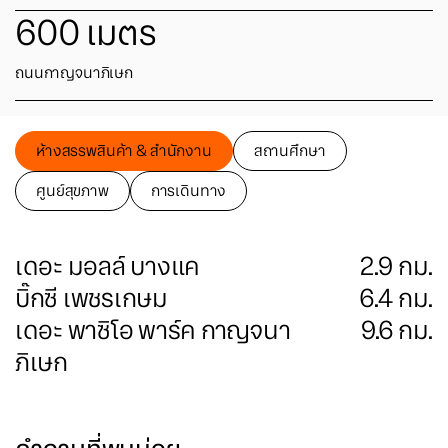
600
เมตร
ถนนกาญจนาภิเษก
ห้างสรรพสินค้า & สำนักงาน
สถานศึกษา
ศูนย์สุขภาพ
การเดินทาง
เดอะ มอลล์ บางแค
2.9
กม.
บิ๊กซี เพชรเกษม
6.4
กม.
เดอะ พาซิโอ พาร์ค กาญจนา
9.6
กม.
ภิเษก