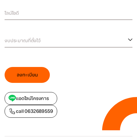
ไลน์ไอดี
งบประมาณที่ตั้งไว้
ลงทะเบียน
แอดไลน์โครงการ
call
0632689559