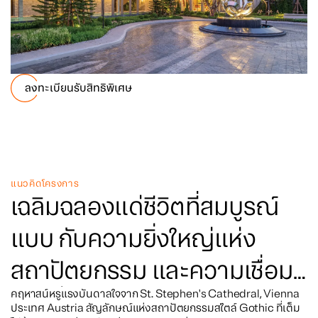
ลงทะเบียนรับสิทธิพิเศษ
แนวคิดโครงการ
เฉลิมฉลองแด่ชีวิตที่สมบูรณ์
แบบ กับความยิ่งใหญ่แห่ง
สถาปัตยกรรม และความเชื่อม
โยงเรื่องราวจากอดีตสู่ปัจจุบัน
คฤหาสน์หรูแรงบันดาลใจจาก St. Stephen's Cathedral, Vienna
ประเทศ Austria สัญลักษณ์แห่งสถาปัตยกรรมสไตล์ Gothic ที่เต็ม