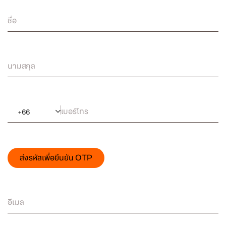
ชื่อ
นามสกุล
เบอร์โทร
+
66
ส่งรหัสเพื่อยืนยัน OTP
อีเมล