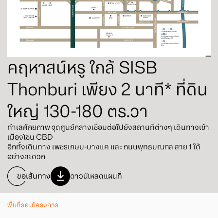
คฤหาสน์หรู ใกล้ SISB
Thonburi เพียง 2 นาที* ที่ดิน
ใหญ่ 130-180 ตร.วา
ทำเลศักยภาพ จุดศูนย์กลางเชื่อมต่อไปยังสถานที่ต่างๆ เดินทางเข้า
เมืองโซน CBD
อีกทั้งเดินทาง เพชรเกษม-บางแค และ ถนนพุทธมณฑล สาย 1 ได้
อย่างสะดวก
ขอเส้นทาง
ดาวน์โหลดแผนที่
พื้นที่รอบโครงการ