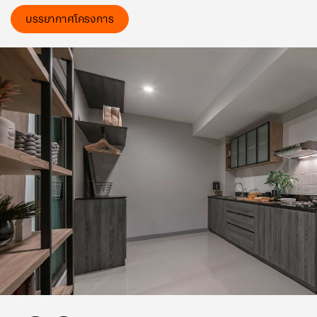
หรือ Line : @vc-bn
ประกอบด้วย 3 ห้องนอน 3 ห้องน้ำ 1 ห้องอเนกประสงค์ 1 ครัว+
บรรยากาศโครงการ
ครัวไทย และ 2 ที่จอดรถ