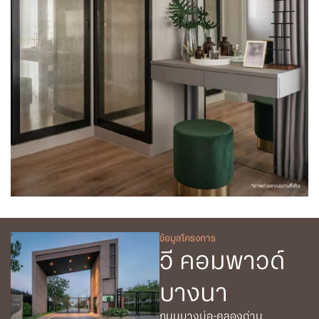
ข้อมูลโครงการ
วี คอมพาวด์
บางนา
ถนนบางบ่อ-คลองด่าน