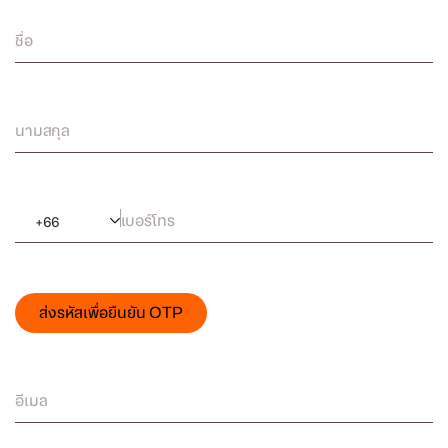
ชื่อ
นามสกุล
เบอร์โทร
+
66
ส่งรหัสเพื่อยืนยัน OTP
อีเมล