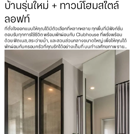
บ้านรุ่นใหม่ + ทาวน์โฮมสไตล์
ลอฟท์
ที่ตั้งใจออกแบบให้คุณได้มีตัวเลือกที่หลากหลาย ทุกพื้นที่มีฟังก์ชั่น
ตอบรับทุกการใช้ชีวิต พร้อมพักผ่อนกับ Clubhouse ที่พรั่งพร้อม
ด้วย ฟิตเนส, สระว่ายน้ำ, และสวนส่วนกลางขนาดใหญ่ เพื่อให้คุณได้
พักผ่อนกับครอบครัวที่คุณรักได้อย่างเต็มที่ บนทำเลศักยภาพ ราย
ล้อมด้วยแหล่งไลฟ์สไตล์ ใกล้ทางด่วนฯ เพียง 3 นาที เชื่อมต่อถนน
หลักได้หลายเส้นทาง ภายใต้ระบบรักษาความปลอดภัยตลอด 24
ชั่วโมง ควบคุมการเข้า-ออก ด้วยระบบ Easy Pass และ กล้องCCTV
พร้อมติดตั้งสัญญาณกันขโมยภายในตัวบ้านทั้งหลัง