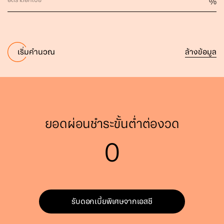
อัตราดอกเบี้ย
%
ล้างข้อมูล
เริ่มคำนวณ
ยอดผ่อนชำระขั้นต่ำต่องวด
0
รับดอกเบี้ยพิเศษจากเอสซี