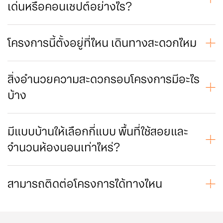
เด่นหรือคอนเซปต์อย่างไร?
วี คอมพาวด์ บางนา คือบ้านรุ่นใหม่ เป็น ทาวน์โฮม สไตล์ลอฟท์ ที่
ตั้งใจออกแบบให้คุณได้มีตัวเลือกที่หลากหลาย ทุกพื้นที่มีฟังก์ชัน
ตอบรับทุกการใช้ชีวิต พร้อมพักผ่อนกับ Clubhouse ที่พรั่งพร้อม
โครงการนี้ตั้งอยู่ที่ไหน เดินทางสะดวกไหม
ด้วย ฟิตเนส, สระว่ายน้ำ, และสวนส่วนกลางขนาดใหญ่ เพื่อให้คุณได้
โครงการตั้งอยู่ถนนบางบ่อ-คลองด่าน
พักผ่อนกับครอบครัวที่คุณรักได้อย่างเต็มที่บนทำเลศักยภาพ ราย
ใกล้ มหาวิทยาลัยอัสสัมชัญ
ล้อมด้วยแหล่งไลฟ์สไตล์
ใกล้ โรงพยาบาลบางนา 2
สิ่งอำนวยความสะดวกรอบโครงการมีอะไร
3 นาที ทางพิเศษบูรพาวิถี
บ้าง
20 นาที สนามบินสุวรรณภูมิ
20 นาที เมกา บางนา
Facility ครบ & ระบบ Security จัดเต็ม ภายในโครงการพร้อมสรรพ
ทั้งคลับเฮ้าส์ , ฟิตเนส , สวนส่วนกลาง และ Play ground ขณะที่
ระบบรักษาความปลอดภัยก็มีทั้งติดตั้งสัญญาณกันขโมยภายในตัว
มีแบบบ้านให้เลือกกี่แบบ พื้นที่ใช้สอยและ
บ้าน และประตูเข้า-ออก ด้วยระบบ Easy Pass
จำนวนห้องนอนเท่าไหร่?
วี คอมพาวด์ บางนา มีแบบบ้าน 3 แบบ
แบบบ้าน LOFT ทาวน์โฮม 2 ชั้น พื้นที่ใช้สอย 117 ตารางเมตร
ประกอบด้วย 3 ห้องนอน 3 ห้องน้ำ 1 ครัว และ 2 ที่จอดรถ
สามารถติดต่อโครงการได้ทางไหน
แบบบ้าน LUXE ทาวน์โฮม 2 ชั้น พื้นที่ใช้สอย 137 ตารางเมตร
สำนักงานขายเปิดทำการทุกวัน 9.00 - 18.00 และสามารถสอบถาม
ประกอบด้วย 3 ห้องนอน 3 ห้องน้ำ 1 ห้องอเนกประสงค์ 1 ครัว
หรือนัดหมายเข้าชมได้ผ่านช่องทาง
และ 2 ที่จอดรถ
สอบถามโทร. 061-405-6622
แบบบ้าน BIRCH บ้านแฝด 2 ชั้น พื้นที่ใช้สอย 147 ตารางเมตร