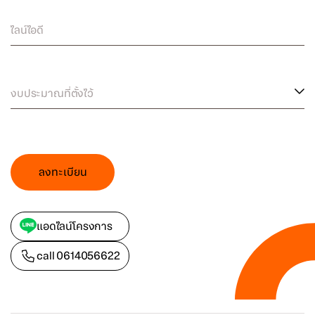
ไลน์ไอดี
งบประมาณที่ตั้งไว้
ลงทะเบียน
แอดไลน์โครงการ
call
0614056622