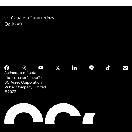
รวมโครงการทำเลแนะนำ
Call
1749
ข้อกำหนดและเงื่อนไข
นโยบายความเป็นส่วนตัว
SC Asset Corporation
Public Company Limited.
©2026