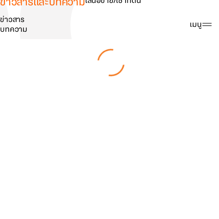
ข่าวสารและบทความ
เสนอขาย/เช่าที่ดิน
ข่าวสาร
ค้นหา
เมนู
บทความ