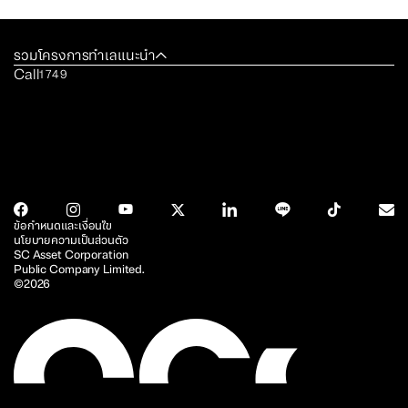
รวมโครงการทำเลแนะนำ
Call
1749
ข้อกำหนดและเงื่อนไข
นโยบายความเป็นส่วนตัว
SC Asset Corporation
Public Company Limited.
©2026