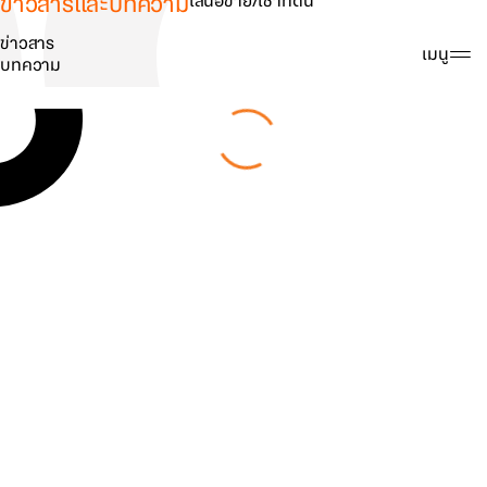
ข่าวสารและบทความ
เสนอขาย/เช่าที่ดิน
ข่าวสาร
ค้นหา
เมนู
บทความ