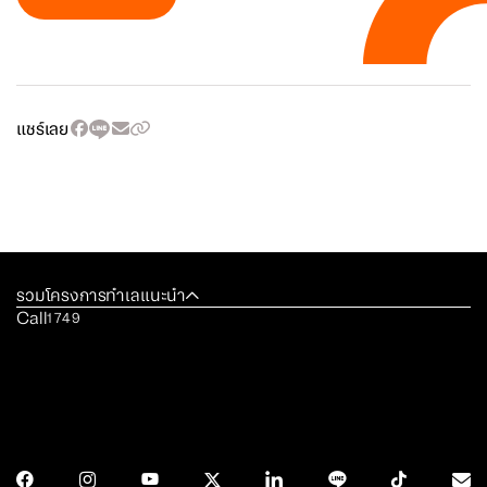
แชร์เลย
รวมโครงการทำเลแนะนำ
Call
1749