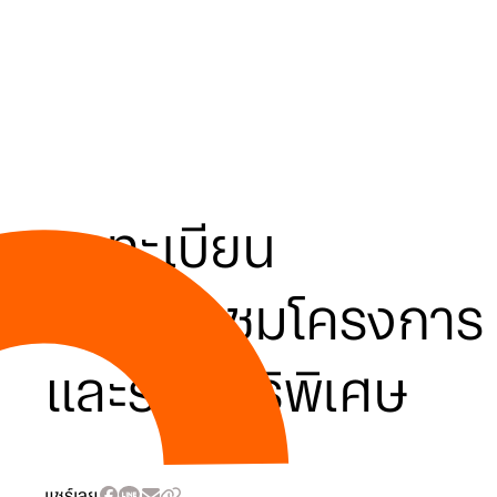
ลงทะเบียน
นัดเยี่ยมชมโครงการ
และรับสิทธิพิเศษ
แชร์เลย