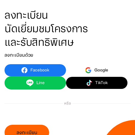
ลงทะเบียน
นัดเยี่ยมชมโครงการ
และรับสิทธิพิเศษ
ลงทะเบียนด้วย
Facebook
Google
Line
TikTok
หรือ
ลงทะเบียน