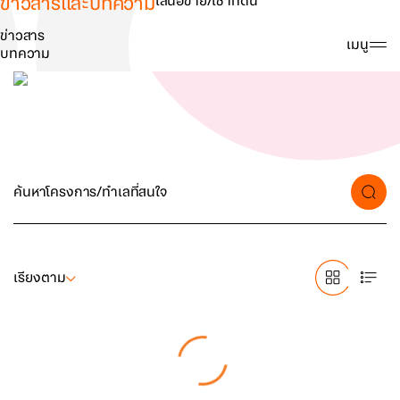
ข่าวสารและบทความ
เสนอขาย/เช่าที่ดิน
ข่าวสาร
ค้นหา
เมนู
บทความ
เรียงตาม