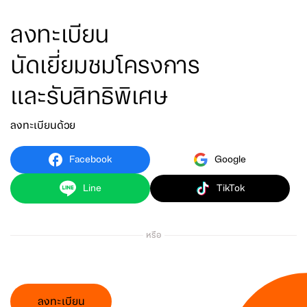
ลงทะเบียน
นัดเยี่ยมชมโครงการ
และรับสิทธิพิเศษ
ลงทะเบียนด้วย
Facebook
Google
Line
TikTok
หรือ
ลงทะเบียน